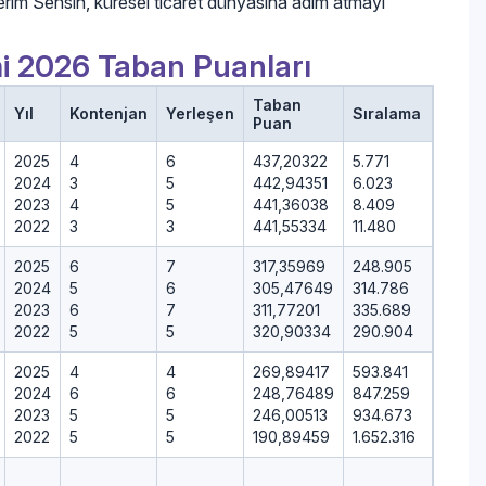
hberim Sensin, küresel ticaret dünyasına adım atmayı
mi 2026 Taban Puanları
Taban
Yıl
Kontenjan
Yerleşen
Sıralama
Puan
2025
4
6
437,20322
5.771
2024
3
5
442,94351
6.023
2023
4
5
441,36038
8.409
2022
3
3
441,55334
11.480
2025
6
7
317,35969
248.905
2024
5
6
305,47649
314.786
2023
6
7
311,77201
335.689
2022
5
5
320,90334
290.904
2025
4
4
269,89417
593.841
2024
6
6
248,76489
847.259
2023
5
5
246,00513
934.673
2022
5
5
190,89459
1.652.316