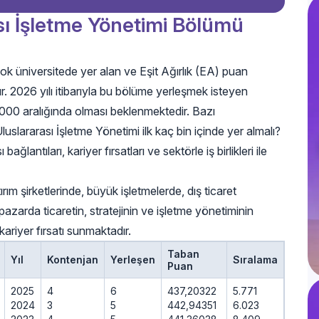
ası İşletme Yönetimi Bölümü
ok üniversitede yer alan ve Eşit Ağırlık (EA) puan
ır. 2026 yılı itibarıyla bu bölüme yerleşmek isteyen
.000 aralığında olması beklenmektedir. Bazı
Uluslararası İşletme Yönetimi ilk kaç bin içinde yer almalı?
ğlantıları, kariyer fırsatları ve sektörle iş birlikleri ile
rım şirketlerinde, büyük işletmelerde, dış ticaret
pazarda ticaretin, stratejinin ve işletme yönetiminin
kariyer fırsatı sunmaktadır.
Taban
Yıl
Kontenjan
Yerleşen
Sıralama
Puan
2025
4
6
437,20322
5.771
2024
3
5
442,94351
6.023