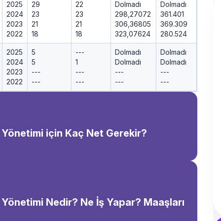
2025
29
22
Dolmadı
Dolmadı
2024
23
23
298,27072
361.401
2023
21
21
306,36805
369.309
2022
18
18
323,07624
280.524
2025
5
---
Dolmadı
Dolmadı
2024
5
1
Dolmadı
Dolmadı
2023
---
---
---
---
2022
---
---
---
---
e Yönetimi için Kaç Net Gerekir?
e Yönetimi Nedir? Ne İş Yapar? Maaşları