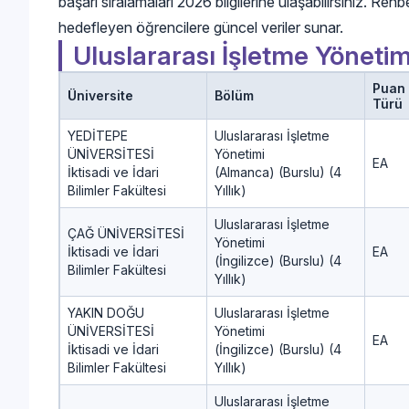
başarı sıralamaları 2026 bilgilerine ulaşabilirsiniz. Re
hedefleyen öğrencilere güncel veriler sunar.
Uluslararası İşletme Yöneti
Puan
Üniversite
Bölüm
Türü
YEDİTEPE
Uluslararası İşletme
ÜNİVERSİTESİ
Yönetimi
EA
İktisadi ve İdari
(Almanca) (Burslu) (4
Bilimler Fakültesi
Yıllık)
Uluslararası İşletme
ÇAĞ ÜNİVERSİTESİ
Yönetimi
İktisadi ve İdari
EA
(İngilizce) (Burslu) (4
Bilimler Fakültesi
Yıllık)
YAKIN DOĞU
Uluslararası İşletme
ÜNİVERSİTESİ
Yönetimi
EA
İktisadi ve İdari
(İngilizce) (Burslu) (4
Bilimler Fakültesi
Yıllık)
Uluslararası İşletme