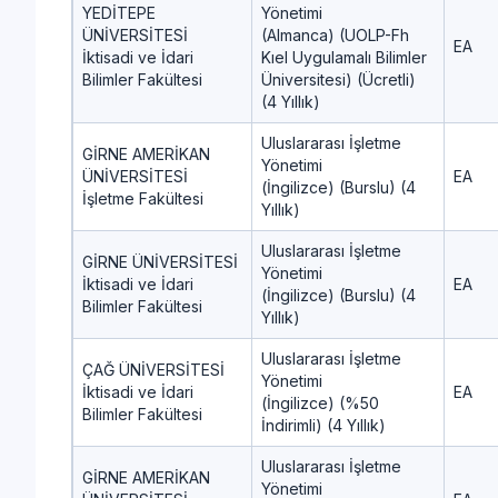
YEDİTEPE
Yönetimi
ÜNİVERSİTESİ
(Almanca) (UOLP-Fh
EA
İktisadi ve İdari
Kıel Uygulamalı Bilimler
Bilimler Fakültesi
Üniversitesi) (Ücretli)
(4 Yıllık)
Uluslararası İşletme
GİRNE AMERİKAN
Yönetimi
ÜNİVERSİTESİ
EA
(İngilizce) (Burslu) (4
İşletme Fakültesi
Yıllık)
Uluslararası İşletme
GİRNE ÜNİVERSİTESİ
Yönetimi
İktisadi ve İdari
EA
(İngilizce) (Burslu) (4
Bilimler Fakültesi
Yıllık)
Uluslararası İşletme
ÇAĞ ÜNİVERSİTESİ
Yönetimi
İktisadi ve İdari
EA
(İngilizce) (%50
Bilimler Fakültesi
İndirimli) (4 Yıllık)
Uluslararası İşletme
GİRNE AMERİKAN
Yönetimi