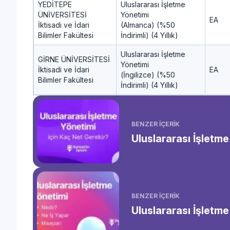
YEDİTEPE
Uluslararası İşletme
ÜNİVERSİTESİ
Yönetimi
EA
İktisadi ve İdari
(Almanca) (%50
Bilimler Fakültesi
İndirimli) (4 Yıllık)
Uluslararası İşletme
GİRNE ÜNİVERSİTESİ
Yönetimi
İktisadi ve İdari
EA
(İngilizce) (%50
Bilimler Fakültesi
İndirimli) (4 Yıllık)
BENZER İÇERİK
Uluslararası İşletm
BENZER İÇERİK
Uluslararası İşletm