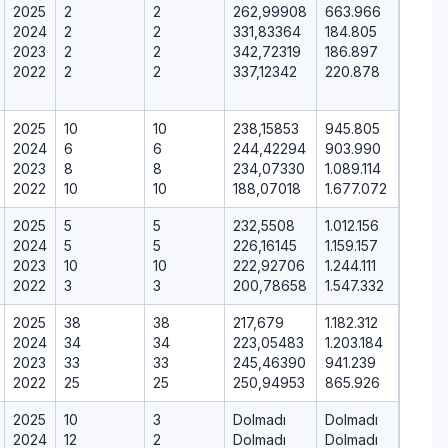
2025
2
2
262,99908
663.966
2024
2
2
331,83364
184.805
2023
2
2
342,72319
186.897
2022
2
2
337,12342
220.878
2025
10
10
238,15853
945.805
2024
6
6
244,42294
903.990
2023
8
8
234,07330
1.089.114
2022
10
10
188,07018
1.677.072
2025
5
5
232,5508
1.012.156
2024
5
5
226,16145
1.159.157
2023
10
10
222,92706
1.244.111
2022
3
3
200,78658
1.547.332
2025
38
38
217,679
1.182.312
2024
34
34
223,05483
1.203.184
2023
33
33
245,46390
941.239
2022
25
25
250,94953
865.926
2025
10
3
Dolmadı
Dolmadı
2024
12
2
Dolmadı
Dolmadı