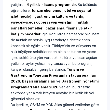
yetiştiren
4 yıllık bir lisans programıdır
. Bu bölümde
öğrencilere,
turizm ekonomisi
,
otel ve seyahat
işletmeciliği
,
gastronomi kültürü ve tarihi
,
yiyecek-içecek operasyon yönetimi
,
mutfak
sanatları temelleri
,
pazarlama
,
finans
ve
etkin
iletişim becerileri
gibi konularda hem teorik bilgi hem
de mutfak ve servis uygulamalarıyla desteklenen
kapsamlı bir eğitim verilir. Türkiye'nin ve dünyanın en
hızlı büyüyen sektörlerinden biri olan turizm ve yeme-
içme sektörüne yön verecek, kültürel ve ticari açıdan
yetkin bireyler yetiştirmeyi amaçlayan bu program,
kariyer olanakları geniş bir alandır.
Turizm ve
Gastronomi Yönetimi Programları taban puanları
2026
,
başarı sıralamaları
ve
Gastronomi Yönetimi
Programları sıralama 2026
verileri, bu dinamik
sektörde yer almak isteyen adaylar için kritik bir yol
gösterici olacaktır.
​Bu içerikte, ÖSYM ve YÖK Atlas güncel verilerine göre