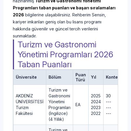
hazırlanmış
Turizm ve Gastronomi Yönetimi
Programları taban puanları ve başarı sıralamaları
2026
bilgilerine ulaşabilirsiniz. Rehberim Sensin,
kariyer imkanları geniş olan bu lisans programı
hakkında güvenilir ve güncel tercih verilerini
sunmaktadır.
Turizm ve Gastronomi
Yönetimi Programları 2026
Taban Puanları
Puan
Üniversite
Bölüm
Yıl
Kontenjan
Türü
Turizm ve
AKDENİZ
Gastronomi
2025
30
ÜNİVERSİTESİ
Yönetimi
2024
---
EA
Turizm
Programları
2023
---
Fakültesi
(İngilizce)
2022
---
(4 Yıllık)
Turizm ve