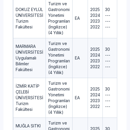
Turizm ve
DOKUZ EYLÜL
Gastronomi
2025
30
ÜNİVERSİTESİ
Yönetimi
2024
---
EA
Turizm
Programları
2023
---
Fakültesi
(İngilizce)
2022
---
(4 Yıllık)
Turizm ve
MARMARA
Gastronomi
2025
30
ÜNİVERSİTESİ
Yönetimi
2024
---
Uygulamalı
EA
Programları
2023
---
Bilimler
(İngilizce)
2022
---
Fakültesi
(4 Yıllık)
Turizm ve
İZMİR KATİP
Gastronomi
2025
30
ÇELEBİ
Yönetimi
2024
---
ÜNİVERSİTESİ
EA
Programları
2023
---
Turizm
(İngilizce)
2022
---
Fakültesi
(4 Yıllık)
Turizm ve
MUĞLA SITKI
Gastronomi
2025
30