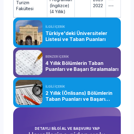
Turizm
(İngilizce)
2022
---
Fakültesi
(4 Yıllık)
İLGİLİ İÇERİK
Türkiye'deki Üniversiteler
Listesi ve Taban Puanları
BENZER İÇERİK
4 Yıllık Bölümlerin Taban
Puanları ve Başarı Sıralamaları
İLGİLİ İÇERİK
2 Yıllık (Önlisans) Bölümlerin
Taban Puanları ve Başarı
Sıralamaları
DETAYLI BİLGİ AL VE BAŞVURU YAP