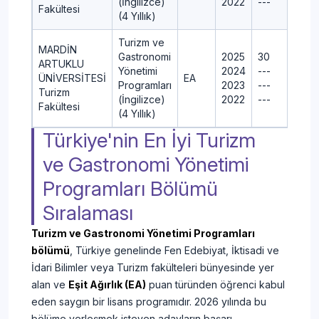
(İngilizce)
2022
---
Fakültesi
(4 Yıllık)
Turizm ve
MARDİN
Gastronomi
2025
30
ARTUKLU
Yönetimi
2024
---
ÜNİVERSİTESİ
EA
Programları
2023
---
Turizm
(İngilizce)
2022
---
Fakültesi
(4 Yıllık)
Türkiye'nin En İyi Turizm
ve Gastronomi Yönetimi
Programları Bölümü
Sıralaması
Turizm ve Gastronomi Yönetimi Programları
bölümü
, Türkiye genelinde Fen Edebiyat, İktisadi ve
İdari Bilimler veya Turizm fakülteleri bünyesinde yer
alan ve
Eşit Ağırlık (EA)
puan türünden öğrenci kabul
eden saygın bir lisans programıdır. 2026 yılında bu
bölüme yerleşmek isteyen adayların başarı