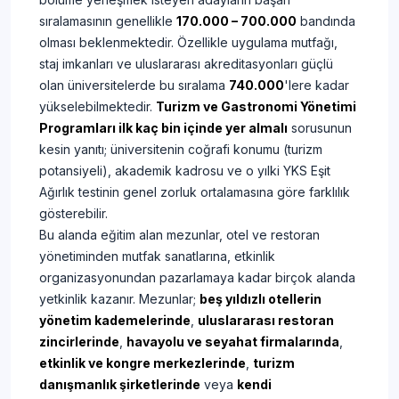
sıralamasının genellikle
170.000 – 700.000
bandında
olması beklenmektedir. Özellikle uygulama mutfağı,
staj imkanları ve uluslararası akreditasyonları güçlü
olan üniversitelerde bu sıralama
740.000
'lere kadar
yükselebilmektedir.
Turizm ve Gastronomi Yönetimi
Programları ilk kaç bin içinde yer almalı
sorusunun
kesin yanıtı; üniversitenin coğrafi konumu (turizm
potansiyeli), akademik kadrosu ve o yılki YKS Eşit
Ağırlık testinin genel zorluk ortalamasına göre farklılık
gösterebilir.
​Bu alanda eğitim alan mezunlar, otel ve restoran
yönetiminden mutfak sanatlarına, etkinlik
organizasyonundan pazarlamaya kadar birçok alanda
yetkinlik kazanır. Mezunlar;
beş yıldızlı otellerin
yönetim kademelerinde
,
uluslararası restoran
zincirlerinde
,
havayolu ve seyahat firmalarında
,
etkinlik ve kongre merkezlerinde
,
turizm
danışmanlık şirketlerinde
veya
kendi