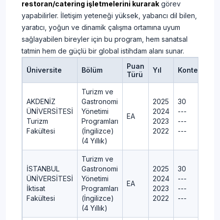
restoran/catering işletmelerini kurarak
görev
yapabilirler. İletişim yeteneği yüksek, yabancı dil bilen,
yaratıcı, yoğun ve dinamik çalışma ortamına uyum
sağlayabilen bireyler için bu program, hem sanatsal
tatmin hem de güçlü bir global istihdam alanı sunar.
Puan
Üniversite
Bölüm
Yıl
Kontenjan
Türü
Turizm ve
AKDENİZ
Gastronomi
2025
30
ÜNİVERSİTESİ
Yönetimi
2024
---
EA
Turizm
Programları
2023
---
Fakültesi
(İngilizce)
2022
---
(4 Yıllık)
Turizm ve
İSTANBUL
Gastronomi
2025
30
ÜNİVERSİTESİ
Yönetimi
2024
---
EA
İktisat
Programları
2023
---
Fakültesi
(İngilizce)
2022
---
(4 Yıllık)