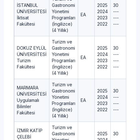
İSTANBUL
Gastronomi
2025
30
ÜNİVERSİTESİ
Yönetimi
2024
---
EA
İktisat
Programları
2023
---
Fakültesi
(İngilizce)
2022
---
(4 Yıllık)
Turizm ve
DOKUZ EYLÜL
Gastronomi
2025
30
ÜNİVERSİTESİ
Yönetimi
2024
---
EA
Turizm
Programları
2023
---
Fakültesi
(İngilizce)
2022
---
(4 Yıllık)
Turizm ve
MARMARA
Gastronomi
2025
30
ÜNİVERSİTESİ
Yönetimi
2024
---
Uygulamalı
EA
Programları
2023
---
Bilimler
(İngilizce)
2022
---
Fakültesi
(4 Yıllık)
Turizm ve
İZMİR KATİP
Gastronomi
2025
30
ÇELEBİ
Yönetimi
2024
---