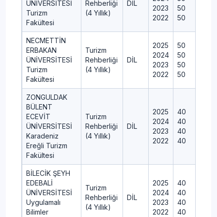
ÜNİVERSİTESİ
Rehberliği
DİL
2023
50
Turizm
(4 Yıllık)
2022
50
Fakültesi
NECMETTİN
2025
50
ERBAKAN
Turizm
2024
50
ÜNİVERSİTESİ
Rehberliği
DİL
2023
50
Turizm
(4 Yıllık)
2022
50
Fakültesi
ZONGULDAK
BÜLENT
2025
40
ECEVİT
Turizm
2024
40
ÜNİVERSİTESİ
Rehberliği
DİL
2023
40
Karadeniz
(4 Yıllık)
2022
40
Ereğli Turizm
Fakültesi
BİLECİK ŞEYH
EDEBALİ
2025
40
Turizm
ÜNİVERSİTESİ
2024
40
Rehberliği
DİL
Uygulamalı
2023
40
(4 Yıllık)
Bilimler
2022
40