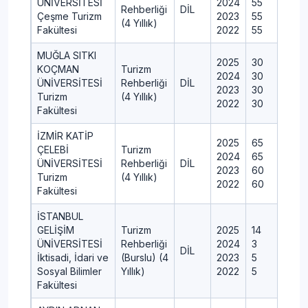
ÜNİVERSİTESİ
2024
55
Rehberliği
DİL
Çeşme Turizm
2023
55
(4 Yıllık)
Fakültesi
2022
55
MUĞLA SITKI
2025
30
KOÇMAN
Turizm
2024
30
ÜNİVERSİTESİ
Rehberliği
DİL
2023
30
Turizm
(4 Yıllık)
2022
30
Fakültesi
İZMİR KATİP
2025
65
ÇELEBİ
Turizm
2024
65
ÜNİVERSİTESİ
Rehberliği
DİL
2023
60
Turizm
(4 Yıllık)
2022
60
Fakültesi
İSTANBUL
GELİŞİM
Turizm
2025
14
ÜNİVERSİTESİ
Rehberliği
2024
3
DİL
İktisadi, İdari ve
(Burslu) (4
2023
5
Sosyal Bilimler
Yıllık)
2022
5
Fakültesi