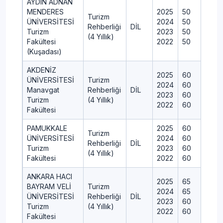
AYDIN ADNAN
MENDERES
2025
50
Turizm
ÜNİVERSİTESİ
2024
50
Rehberliği
DİL
Turizm
2023
50
(4 Yıllık)
Fakültesi
2022
50
(Kuşadası)
AKDENİZ
2025
60
ÜNİVERSİTESİ
Turizm
2024
60
Manavgat
Rehberliği
DİL
2023
60
Turizm
(4 Yıllık)
2022
60
Fakültesi
PAMUKKALE
2025
60
Turizm
ÜNİVERSİTESİ
2024
60
Rehberliği
DİL
Turizm
2023
60
(4 Yıllık)
Fakültesi
2022
60
ANKARA HACI
2025
65
BAYRAM VELİ
Turizm
2024
65
ÜNİVERSİTESİ
Rehberliği
DİL
2023
60
Turizm
(4 Yıllık)
2022
60
Fakültesi