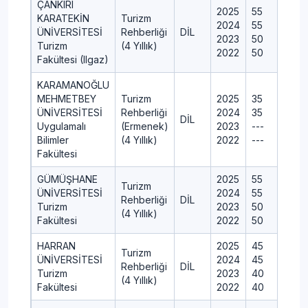
ÇANKIRI
2025
55
KARATEKİN
Turizm
2024
55
ÜNİVERSİTESİ
Rehberliği
DİL
2023
50
Turizm
(4 Yıllık)
2022
50
Fakültesi (Ilgaz)
KARAMANOĞLU
MEHMETBEY
Turizm
2025
35
ÜNİVERSİTESİ
Rehberliği
2024
35
DİL
Uygulamalı
(Ermenek)
2023
---
Bilimler
(4 Yıllık)
2022
---
Fakültesi
GÜMÜŞHANE
2025
55
Turizm
ÜNİVERSİTESİ
2024
55
Rehberliği
DİL
Turizm
2023
50
(4 Yıllık)
Fakültesi
2022
50
HARRAN
2025
45
Turizm
ÜNİVERSİTESİ
2024
45
Rehberliği
DİL
Turizm
2023
40
(4 Yıllık)
Fakültesi
2022
40