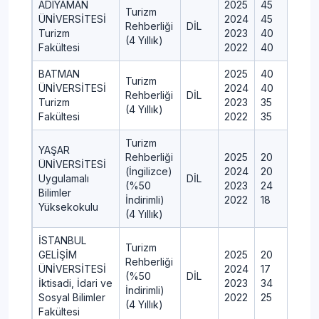
ADIYAMAN
2025
45
Turizm
ÜNİVERSİTESİ
2024
45
Rehberliği
DİL
Turizm
2023
40
(4 Yıllık)
Fakültesi
2022
40
BATMAN
2025
40
Turizm
ÜNİVERSİTESİ
2024
40
Rehberliği
DİL
Turizm
2023
35
(4 Yıllık)
Fakültesi
2022
35
Turizm
YAŞAR
Rehberliği
2025
20
ÜNİVERSİTESİ
(İngilizce)
2024
20
Uygulamalı
DİL
(%50
2023
24
Bilimler
İndirimli)
2022
18
Yüksekokulu
(4 Yıllık)
İSTANBUL
Turizm
GELİŞİM
2025
20
Rehberliği
ÜNİVERSİTESİ
2024
17
(%50
DİL
İktisadi, İdari ve
2023
34
İndirimli)
Sosyal Bilimler
2022
25
(4 Yıllık)
Fakültesi