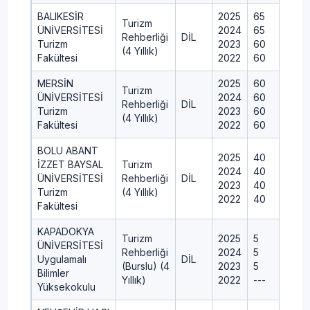
BALIKESİR
2025
65
Turizm
ÜNİVERSİTESİ
2024
65
Rehberliği
DİL
Turizm
2023
60
(4 Yıllık)
Fakültesi
2022
60
MERSİN
2025
60
Turizm
ÜNİVERSİTESİ
2024
60
Rehberliği
DİL
Turizm
2023
60
(4 Yıllık)
Fakültesi
2022
60
BOLU ABANT
2025
40
İZZET BAYSAL
Turizm
2024
40
ÜNİVERSİTESİ
Rehberliği
DİL
2023
40
Turizm
(4 Yıllık)
2022
40
Fakültesi
KAPADOKYA
Turizm
2025
5
ÜNİVERSİTESİ
Rehberliği
2024
5
Uygulamalı
DİL
(Burslu) (4
2023
5
Bilimler
Yıllık)
2022
---
Yüksekokulu