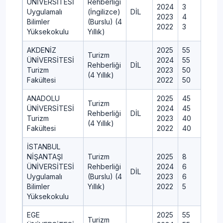
ÜNİVERSİTESİ
Rehberliği
2024
3
Uygulamalı
(İngilizce)
DİL
2023
4
Bilimler
(Burslu) (4
2022
3
Yüksekokulu
Yıllık)
AKDENİZ
2025
55
Turizm
ÜNİVERSİTESİ
2024
55
Rehberliği
DİL
Turizm
2023
50
(4 Yıllık)
Fakültesi
2022
50
ANADOLU
2025
45
Turizm
ÜNİVERSİTESİ
2024
45
Rehberliği
DİL
Turizm
2023
40
(4 Yıllık)
Fakültesi
2022
40
İSTANBUL
NİŞANTAŞI
Turizm
2025
8
ÜNİVERSİTESİ
Rehberliği
2024
6
DİL
Uygulamalı
(Burslu) (4
2023
6
Bilimler
Yıllık)
2022
5
Yüksekokulu
EGE
2025
55
Turizm