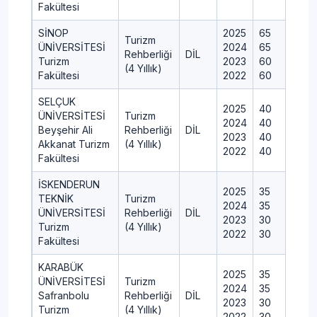
Fakültesi
SİNOP
2025
65
Turizm
ÜNİVERSİTESİ
2024
65
Rehberliği
DİL
Turizm
2023
60
(4 Yıllık)
Fakültesi
2022
60
SELÇUK
2025
40
ÜNİVERSİTESİ
Turizm
2024
40
Beyşehir Ali
Rehberliği
DİL
2023
40
Akkanat Turizm
(4 Yıllık)
2022
40
Fakültesi
İSKENDERUN
2025
35
TEKNİK
Turizm
2024
35
ÜNİVERSİTESİ
Rehberliği
DİL
2023
30
Turizm
(4 Yıllık)
2022
30
Fakültesi
KARABÜK
2025
35
ÜNİVERSİTESİ
Turizm
2024
35
Safranbolu
Rehberliği
DİL
2023
30
Turizm
(4 Yıllık)
2022
30