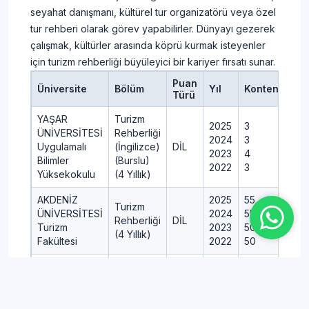
seyahat danışmanı, kültürel tur organizatörü veya özel
tur rehberi olarak görev yapabilirler. Dünyayı gezerek
çalışmak, kültürler arasında köprü kurmak isteyenler
için turizm rehberliği büyüleyici bir kariyer fırsatı sunar.
Puan
Üniversite
Bölüm
Yıl
Kontenjan
Türü
YAŞAR
Turizm
2025
3
ÜNİVERSİTESİ
Rehberliği
2024
3
Uygulamalı
(İngilizce)
DİL
2023
4
Bilimler
(Burslu)
2022
3
Yüksekokulu
(4 Yıllık)
AKDENİZ
2025
55
Turizm
ÜNİVERSİTESİ
2024
55
Rehberliği
DİL
Turizm
2023
50
(4 Yıllık)
Fakültesi
2022
50
ANADOLU
2025
45
Turizm
ÜNİVERSİTESİ
2024
45
Rehberliği
DİL
Turizm
2023
40
(4 Yıllık)
Fakültesi
2022
40