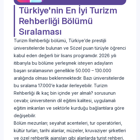
Uyruklu)
Fakültesi
2022
1
Türkiye'nin En İyi Turizm
(4 Yıllık)
Rehberliği Bölümü
İSTANBUL
NİŞANTAŞI
Turizm
2025
1
Sıralaması
ÜNİVERSİTESİ
Rehberliği
2024
1
DİL
Uygulamalı
(Ücretli)
2023
1
Turizm Rehberliği bölümü, Türkiye’de prestijli
Bilimler
(4 Yıllık)
2022
1
üniversitelerde bulunan ve Sözel puan türüyle öğrenci
Yüksekokulu
kabul eden değerli bir lisans programıdır. 2026 yılı
itibarıyla bu bölüme yerleşmek isteyen adayların
başarı sıralamasının genellikle 50.000 – 130.000
aralığında olması beklenmektedir. Bazı üniversitelerde
bu sıralama 17.000’e kadar ilerleyebilir. Turizm
Rehberliği ilk kaç bin içinde yer almalı? sorusunun
cevabı; üniversitenin dil eğitimi kalitesi, uygulamalı
eğitim imkanları ve sektörle kurduğu bağlantılara göre
değişebilir.
Bölüm mezunları; seyahat acenteleri, tur operatörleri,
kültür turları, tarihi alanlar, müzeler, kruvaziyer şirketleri
ve özel rehberlik ajansları gibi alanlarda turist rehberi,