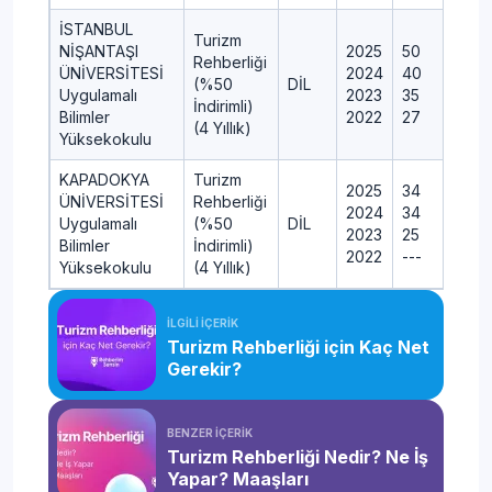
İSTANBUL
Turizm
NİŞANTAŞI
2025
50
Rehberliği
ÜNİVERSİTESİ
2024
40
(%50
DİL
Uygulamalı
2023
35
İndirimli)
Bilimler
2022
27
(4 Yıllık)
Yüksekokulu
KAPADOKYA
Turizm
2025
34
ÜNİVERSİTESİ
Rehberliği
2024
34
Uygulamalı
(%50
DİL
2023
25
Bilimler
İndirimli)
2022
---
Yüksekokulu
(4 Yıllık)
YAŞAR
Turizm
2025
3
İLGİLİ İÇERİK
ÜNİVERSİTESİ
Rehberliği
2024
3
Turizm Rehberliği için Kaç Net
Uygulamalı
(İngilizce)
DİL
2023
4
Gerekir?
Bilimler
(Ücretli)
2022
2
Yüksekokulu
(4 Yıllık)
BENZER İÇERİK
Turizm
ANADOLU
2025
1
Turizm Rehberliği Nedir? Ne İş
Rehberliği
ÜNİVERSİTESİ
2024
1
Yapar? Maaşları
(KKTC
DİL
Turizm
2023
1