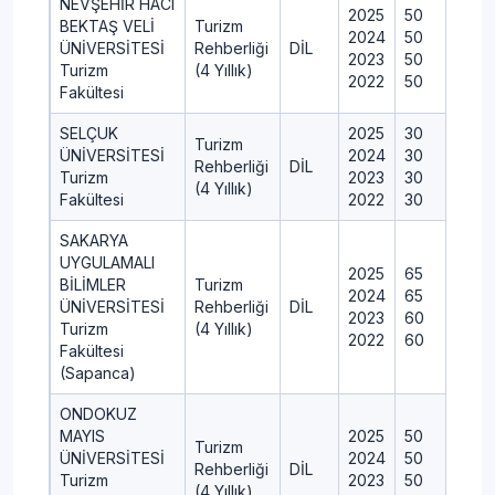
NEVŞEHİR HACI
2025
50
BEKTAŞ VELİ
Turizm
2024
50
ÜNİVERSİTESİ
Rehberliği
DİL
2023
50
Turizm
(4 Yıllık)
2022
50
Fakültesi
SELÇUK
2025
30
Turizm
ÜNİVERSİTESİ
2024
30
Rehberliği
DİL
Turizm
2023
30
(4 Yıllık)
Fakültesi
2022
30
SAKARYA
UYGULAMALI
2025
65
BİLİMLER
Turizm
2024
65
ÜNİVERSİTESİ
Rehberliği
DİL
2023
60
Turizm
(4 Yıllık)
2022
60
Fakültesi
(Sapanca)
ONDOKUZ
MAYIS
2025
50
Turizm
ÜNİVERSİTESİ
2024
50
Rehberliği
DİL
Turizm
2023
50
(4 Yıllık)