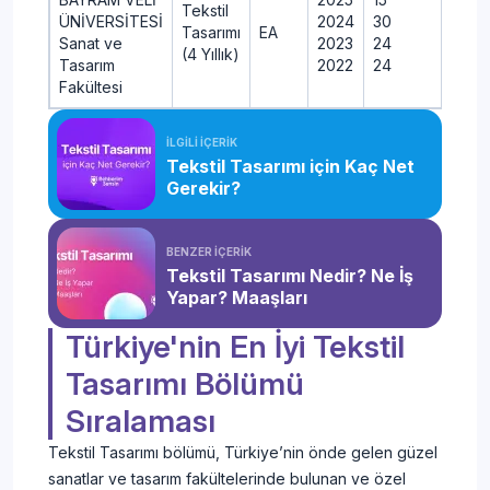
Tekstil
ÜNİVERSİTESİ
2024
30
32
Tasarımı
EA
Sanat ve
2023
24
26
(4 Yıllık)
Tasarım
2022
24
25
Fakültesi
İLGİLİ İÇERİK
Tekstil Tasarımı için Kaç Net
Gerekir?
BENZER İÇERİK
Tekstil Tasarımı Nedir? Ne İş
Yapar? Maaşları
Türkiye'nin En İyi Tekstil
Tasarımı Bölümü
Sıralaması
Tekstil Tasarımı bölümü, Türkiye’nin önde gelen güzel
sanatlar ve tasarım fakültelerinde bulunan ve özel