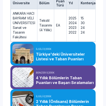
Puan
Üniversite
Bölüm
Yıl
Kontenjan
Ye
Türü
ANKARA HACI
BAYRAM VELİ
2025
15
17
Tekstil
ÜNİVERSİTESİ
2024
30
32
Tasarımı
EA
Sanat ve
2023
24
26
(4 Yıllık)
Tasarım
2022
24
25
Fakültesi
İLGİLİ İÇERİK
Türkiye'deki Üniversiteler
Listesi ve Taban Puanları
BENZER İÇERİK
4 Yıllık Bölümlerin Taban
Puanları ve Başarı Sıralamaları
İLGİLİ İÇERİK
2 Yıllık (Önlisans) Bölümlerin