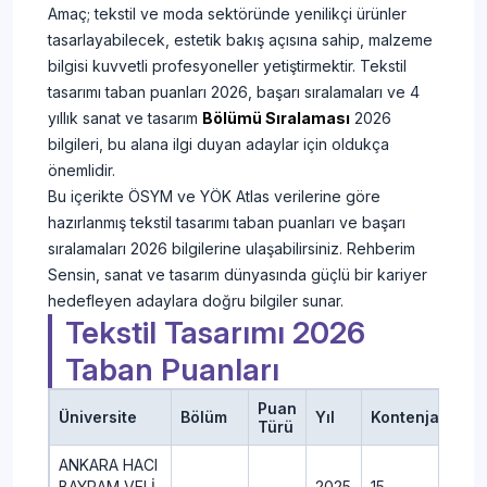
Amaç; tekstil ve moda sektöründe yenilikçi ürünler
tasarlayabilecek, estetik bakış açısına sahip, malzeme
bilgisi kuvvetli profesyoneller yetiştirmektir. Tekstil
tasarımı taban puanları 2026, başarı sıralamaları ve 4
yıllık sanat ve tasarım
Bölümü Sıralaması
2026
bilgileri, bu alana ilgi duyan adaylar için oldukça
önemlidir.
Bu içerikte ÖSYM ve YÖK Atlas verilerine göre
hazırlanmış tekstil tasarımı taban puanları ve başarı
sıralamaları 2026 bilgilerine ulaşabilirsiniz. Rehberim
Sensin, sanat ve tasarım dünyasında güçlü bir kariyer
hedefleyen adaylara doğru bilgiler sunar.
Tekstil Tasarımı 2026
Taban Puanları
Puan
Üniversite
Bölüm
Yıl
Kontenjan
Ye
Türü
ANKARA HACI
BAYRAM VELİ
2025
15
17