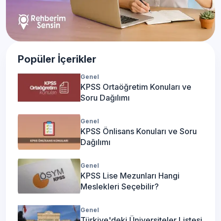
Popüler İçerikler
Genel
KPSS Ortaöğretim Konuları ve
Soru Dağılımı
Genel
KPSS Önlisans Konuları ve Soru
Dağılımı
Genel
KPSS Lise Mezunları Hangi
Meslekleri Seçebilir?
Genel
Türkiye'deki Üniversiteler Listesi