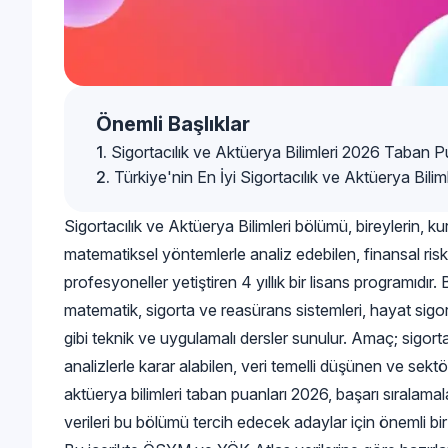
Önemli Başlıklar
Sigortacılık ve Aktüerya Bilimleri 2026 Taban P
Türkiye'nin En İyi Sigortacılık ve Aktüerya Bili
Sigortacılık ve Aktüerya Bilimleri bölümü, bireylerin, kuru
matematiksel yöntemlerle analiz edebilen, finansal r
profesyoneller yetiştiren 4 yıllık bir lisans programıdır. 
matematik, sigorta ve reasürans sistemleri, hayat sigorta
gibi teknik ve uygulamalı dersler sunulur. Amaç; sigorta
analizlerle karar alabilen, veri temelli düşünen ve sektö
aktüerya bilimleri taban puanları 2026, başarı sıralam
verileri bu bölümü tercih edecek adaylar için önemli bir