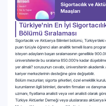
Sigortacılık ve Aktü
Maaşları
Türkiye'nin En İyi Sigortacılı
Bölümü Sıralaması
Sigortacılık ve Aktüerya Bilimleri bölümü, Türkiye’deki
puan türüyle öğrenci alan analitik temelli lisans program
isteyen adayların başarı sıralamasının genellikle 900.
üniversitelerde bu sıralama 850.000’e kadar düşebilmekte
yer almalı? sorusunun cevabı, üniversitenin akademik altya
kariyer merkezlerinin desteğine göre değişebilir.
Bölüm mezunları; sigorta şirketleri, özel emeklilik kurulu
kurumlarının ilgili birimleri, denetim firmaları ve danışma
uzmanı, fiyatlama analisti veya veri analisti olarak görev 
Türkiye Aktüerler Derneği veya uluslararası aktüerya ku