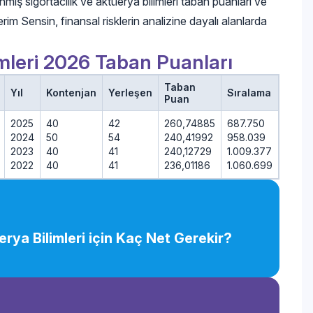
ış sigortacılık ve aktüerya bilimleri taban puanları ve
erim Sensin, finansal risklerin analizine dayalı alanlarda
imleri 2026 Taban Puanları
Taban
Yıl
Kontenjan
Yerleşen
Sıralama
Puan
2025
40
42
260,74885
687.750
2024
50
54
240,41992
958.039
2023
40
41
240,12729
1.009.377
2022
40
41
236,01186
1.060.699
erya Bilimleri için Kaç Net Gerekir?