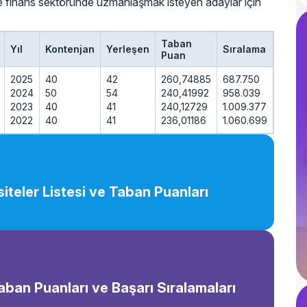
ve finans sektöründe uzmanlaşmak isteyen adaylar için
Taban
Yıl
Kontenjan
Yerleşen
Sıralama
Puan
2025
40
42
260,74885
687.750
2024
50
54
240,41992
958.039
2023
40
41
240,12729
1.009.377
2022
40
41
236,01186
1.060.699
iteler Listesi ve Taban Puanları
Taban Puanları ve Başarı Sıralamaları