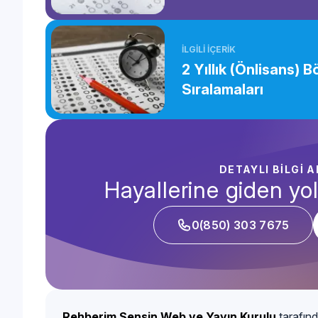
İLGİLİ İÇERİK
2 Yıllık (Önlisans) 
Sıralamaları
DETAYLI BİLGİ 
Hayallerine giden yol
0(850) 303 7675
Rehberim Sensin Web ve Yayın Kurulu
tarafınd