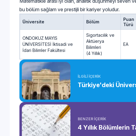
Matematikle arası iyi olan, analitik düşünmeyi seven 
bu bölüm sağlam ve prestijli bir kariyer yoludur.
Puan
Üniversite
Bölüm
Türü
Sigortacılık ve
ONDOKUZ MAYIS
Aktüerya
ÜNİVERSİTESİ İktisadi ve
EA
Bilimleri
İdari Bilimler Fakültesi
(4 Yıllık)
İLGİLİ İÇERİK
Türkiye'deki Ünivers
BENZER İÇERİK
4 Yıllık Bölümlerin 