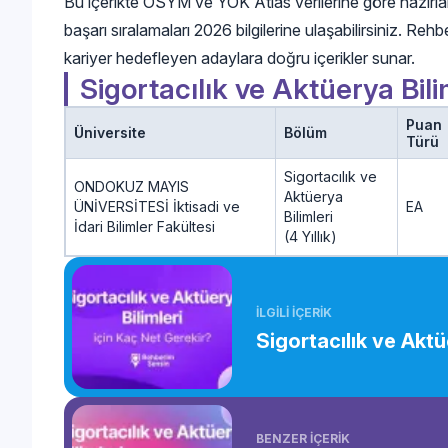
Bu içerikte ÖSYM ve YÖK Atlas verilerine göre hazırlanm
başarı sıralamaları 2026 bilgilerine ulaşabilirsiniz. Rehb
kariyer hedefleyen adaylara doğru içerikler sunar.
Sigortacılık ve Aktüerya Bil
Puan
Üniversite
Bölüm
Türü
Sigortacılık ve
ONDOKUZ MAYIS
Aktüerya
ÜNİVERSİTESİ İktisadi ve
EA
Bilimleri
İdari Bilimler Fakültesi
(4 Yıllık)
İLGİLİ İÇERİK
Sigortacılık ve Aktü
BENZER İÇERİK