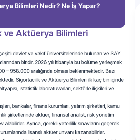
erya Bilimleri Nedir? Ne İş Yapar?
k ve Aktüerya Bilimleri
 çeşitli devlet ve vakıf üniversitelerinde bulunan ve SAY
larından biridir. 2026 yılı itibarıyla bu bölüme yerleşmek
000 – 958.000 aralığında olması beklenmektedir. Bazı
dir. Sigortacılık ve Aktüerya Bilimleri ilk kaç bin içinde
pısı, istatistik laboratuvarları, sektörle ilişkileri ve
şları, bankalar, finans kurumları, yatırım şirketleri, kamu
nlık şirketlerinde aktüer, finansal analist, risk yönetim
alabilirler. Ayrıca, gerekli yeterlilik sınavlarını geçerek
rumlarında lisanslı aktüer unvanı kazanabilirler.