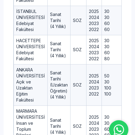
Fakültesi
İSTANBUL
2025
30
31
Sanat
ÜNİVERSİTESİ
2024
30
31
Tarihi
SOZ
Edebiyat
2023
60
6
(4 Yıllık)
Fakültesi
2022
60
6
HACETTEPE
2025
30
31
Sanat
ÜNİVERSİTESİ
2024
30
31
Tarihi
SOZ
Edebiyat
2023
60
6
(4 Yıllık)
Fakültesi
2022
80
8
ANKARA
Sanat
ÜNİVERSİTESİ
2025
50
5
Tarihi
Açık ve
2024
30
31
(Uzaktan
SOZ
Uzaktan
2023
100
1
Öğretim)
Eğitim
2022
100
1
(4 Yıllık)
Fakültesi
MARMARA
ÜNİVERSİTESİ
2025
30
31
Sanat
İnsan ve
2024
30
31
Tarihi
SOZ
Toplum
2023
60
6
(4 Yıllık)