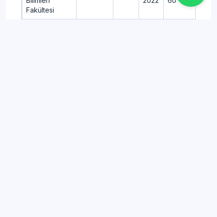
Bilimleri
2022
60
6
Fakültesi
ANKARA
2025
30
31
ÜNİVERSİTESİ
Sanat
2024
30
31
Dil ve Tarih
Tarihi
SOZ
2023
50
5
Coğrafya
(4 Yıllık)
2022
50
5
Fakültesi
İLGİLİ İÇERİK
Türkiye'deki Üniversiteler
Listesi ve Taban Puanları
BENZER İÇERİK
4 Yıllık Bölümlerin Taban
Puanları ve Başarı Sıralamaları
İLGİLİ İÇERİK
2 Yıllık (Önlisans) Bölümlerin
Taban Puanları ve Başarı