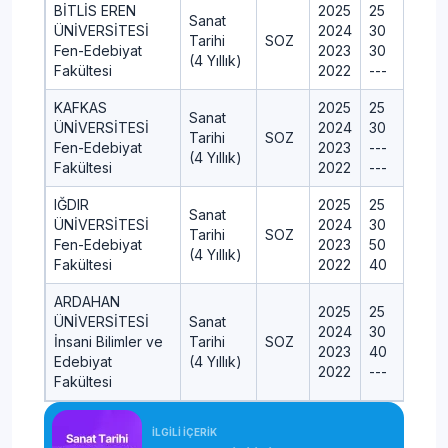
BİTLİS EREN
2025
25
Sanat
ÜNİVERSİTESİ
2024
30
Tarihi
SOZ
Fen-Edebiyat
2023
30
(4 Yıllık)
Fakültesi
2022
---
KAFKAS
2025
25
Sanat
ÜNİVERSİTESİ
2024
30
Tarihi
SOZ
Fen-Edebiyat
2023
---
(4 Yıllık)
Fakültesi
2022
---
IĞDIR
2025
25
Sanat
ÜNİVERSİTESİ
2024
30
Tarihi
SOZ
Fen-Edebiyat
2023
50
(4 Yıllık)
Fakültesi
2022
40
ARDAHAN
2025
25
ÜNİVERSİTESİ
Sanat
2024
30
İnsani Bilimler ve
Tarihi
SOZ
2023
40
Edebiyat
(4 Yıllık)
2022
---
Fakültesi
İLGİLİ İÇERİK