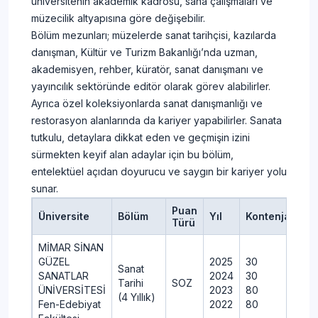
üniversitenin akademik kadrosu, saha çalışmaları ve
müzecilik altyapısına göre değişebilir.
Bölüm mezunları; müzelerde sanat tarihçisi, kazılarda
danışman, Kültür ve Turizm Bakanlığı’nda uzman,
akademisyen, rehber, küratör, sanat danışmanı ve
yayıncılık sektöründe editör olarak görev alabilirler.
Ayrıca özel koleksiyonlarda sanat danışmanlığı ve
restorasyon alanlarında da kariyer yapabilirler. Sanata
tutkulu, detaylara dikkat eden ve geçmişin izini
sürmekten keyif alan adaylar için bu bölüm,
entelektüel açıdan doyurucu ve saygın bir kariyer yolu
sunar.
Puan
Üniversite
Bölüm
Yıl
Kontenjan
Y
Türü
MİMAR SİNAN
GÜZEL
2025
30
3
Sanat
SANATLAR
2024
30
3
Tarihi
SOZ
ÜNİVERSİTESİ
2023
80
8
(4 Yıllık)
Fen-Edebiyat
2022
80
8