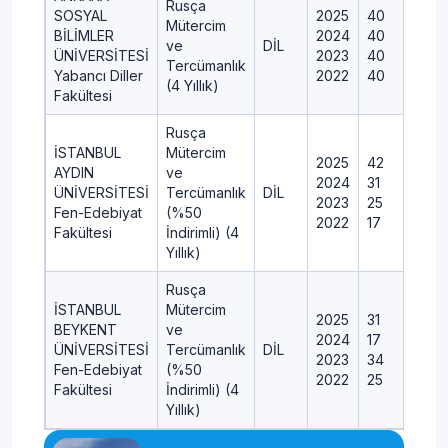
Rusça
SOSYAL
2025
40
Mütercim
BİLİMLER
2024
40
ve
DİL
ÜNİVERSİTESİ
2023
40
Tercümanlık
Yabancı Diller
2022
40
(4 Yıllık)
Fakültesi
Rusça
İSTANBUL
Mütercim
2025
42
AYDIN
ve
2024
31
ÜNİVERSİTESİ
Tercümanlık
DİL
2023
25
Fen-Edebiyat
(%50
2022
17
Fakültesi
İndirimli) (4
Yıllık)
Rusça
İSTANBUL
Mütercim
2025
31
BEYKENT
ve
2024
17
ÜNİVERSİTESİ
Tercümanlık
DİL
2023
34
Fen-Edebiyat
(%50
2022
25
Fakültesi
İndirimli) (4
Yıllık)