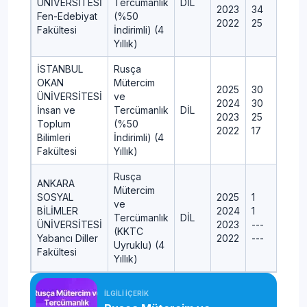
ÜNİVERSİTESİ
Tercümanlık
DİL
2023
34
Fen-Edebiyat
(%50
2022
25
Fakültesi
İndirimli) (4
Yıllık)
İSTANBUL
Rusça
OKAN
Mütercim
2025
30
ÜNİVERSİTESİ
ve
2024
30
İnsan ve
Tercümanlık
DİL
2023
25
Toplum
(%50
2022
17
Bilimleri
İndirimli) (4
Fakültesi
Yıllık)
Rusça
ANKARA
Mütercim
SOSYAL
2025
1
ve
BİLİMLER
2024
1
Tercümanlık
DİL
ÜNİVERSİTESİ
2023
---
(KKTC
Yabancı Diller
2022
---
Uyruklu) (4
Fakültesi
Yıllık)
İLGİLİ İÇERİK