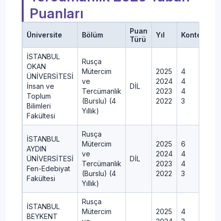
Puanları
Puan
Üniversite
Bölüm
Yıl
Kontenjan
Türü
İSTANBUL
Rusça
OKAN
Mütercim
2025
4
ÜNİVERSİTESİ
ve
2024
4
İnsan ve
DİL
Tercümanlık
2023
4
Toplum
(Burslu) (4
2022
3
Bilimleri
Yıllık)
Fakültesi
Rusça
İSTANBUL
Mütercim
2025
6
AYDIN
ve
2024
4
ÜNİVERSİTESİ
DİL
Tercümanlık
2023
4
Fen-Edebiyat
(Burslu) (4
2022
3
Fakültesi
Yıllık)
Rusça
İSTANBUL
Mütercim
2025
4
BEYKENT