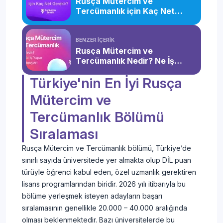
Rusça Mütercim ve
Tercümanlık için Kaç Net
Gerekir?
BENZER İÇERİK
Rusça Mütercim ve
Tercümanlık Nedir? Ne İş
Yapar? Maaşları
Türkiye'nin En İyi Rusça
Mütercim ve
Tercümanlık Bölümü
Sıralaması
Rusça Mütercim ve Tercümanlık bölümü, Türkiye’de
sınırlı sayıda üniversitede yer almakta olup DİL puan
türüyle öğrenci kabul eden, özel uzmanlık gerektiren
lisans programlarından biridir. 2026 yılı itibarıyla bu
bölüme yerleşmek isteyen adayların başarı
sıralamasının genellikle 20.000 – 40.000 aralığında
olması beklenmektedir. Bazı üniversitelerde bu