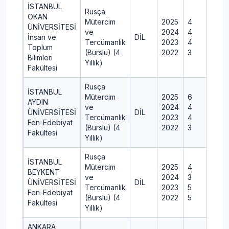
İSTANBUL
Rusça
OKAN
Mütercim
2025
4
ÜNİVERSİTESİ
ve
2024
4
İnsan ve
DİL
Tercümanlık
2023
4
Toplum
(Burslu) (4
2022
3
Bilimleri
Yıllık)
Fakültesi
Rusça
İSTANBUL
Mütercim
2025
6
AYDIN
ve
2024
4
ÜNİVERSİTESİ
DİL
Tercümanlık
2023
4
Fen-Edebiyat
(Burslu) (4
2022
3
Fakültesi
Yıllık)
Rusça
İSTANBUL
Mütercim
2025
4
BEYKENT
ve
2024
3
ÜNİVERSİTESİ
DİL
Tercümanlık
2023
5
Fen-Edebiyat
(Burslu) (4
2022
5
Fakültesi
Yıllık)
ANKARA