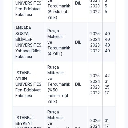
ve
2024
3
ÜNİVERSİTESİ
DİL
Tercümanlık
2023
5
Fen-Edebiyat
(Burslu) (4
2022
5
Fakültesi
Yıllık)
ANKARA
Rusça
SOSYAL
2025
40
Mütercim
BİLİMLER
2024
40
ve
DİL
ÜNİVERSİTESİ
2023
40
Tercümanlık
Yabancı Diller
2022
40
(4 Yıllık)
Fakültesi
Rusça
İSTANBUL
Mütercim
2025
42
AYDIN
ve
2024
31
ÜNİVERSİTESİ
Tercümanlık
DİL
2023
25
Fen-Edebiyat
(%50
2022
17
Fakültesi
İndirimli) (4
Yıllık)
Rusça
İSTANBUL
Mütercim
2025
31
BEYKENT
ve
2024
17