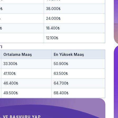
0₺
38.000₺
₺
24.000₺
8₺
18.400₺
12.100₺
ı
Ortalama Maaş
En Yüksek Maaş
33.300₺
50.900₺
41.100₺
63.500₺
46.400₺
64.700₺
49.500₺
68.400₺
AL VE BAŞVURU YAP