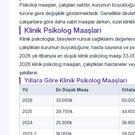
Psikoloji maaşları, çalışılan sektör, kurumun büyüklü
türüne göre değişiklik göstermektedir. Genellikle devle
çalışanlara göre daha sabit maaşlar alırken, özel klinikl
Klinik Psikolog Maaşları
Klinik psikologlar, bireylerin ruhsal sağlıklarını değerlen
çalıştıkları kurumun büyüklüğüne, hasta sayısına ve p
2026 yılı itibarıyla en düşük klinik psikolog maaşı 33.
2026 klinik psikolog maaşları, çalıştıkları hastaneler v
şekillenir.
Yıllara Göre Klinik Psikolog Maaşları
Yıl
En Düşük Maaş
Ortal
2026
33.000₺
50.00
2025
29.700₺
44.60
2024
25.300₺
38.90
2023-2
18.000₺
29.00