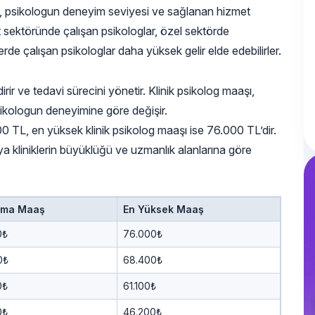
ğü, psikologun deneyim seviyesi ve sağlanan hizmet
t sektöründe çalışan psikologlar, özel sektörde
erde çalışan psikologlar daha yüksek gelir elde edebilirler.
dirir ve tedavi sürecini yönetir. Klinik psikolog maaşı,
sikologun deneyimine göre değişir.
000 TL, en yüksek klinik psikolog maaşı ise 76.000 TL’dir.
eya kliniklerin büyüklüğü ve uzmanlık alanlarına göre
ama Maaş
En Yüksek Maaş
0₺
76.000₺
0₺
68.400₺
0₺
61.100₺
0₺
46.200₺