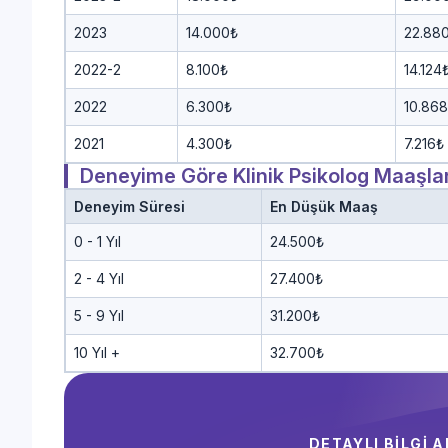
2023
14.000₺
22.88
2022-2
8.100₺
14.124
2022
6.300₺
10.86
2021
4.300₺
7.216₺
Deneyime Göre Klinik Psikolog Maaşlar
Deneyim Süresi
En Düşük Maaş
0 - 1 Yıl
24.500₺
2 - 4 Yıl
27.400₺
5 - 9 Yıl
31.200₺
10 Yıl +
32.700₺
DETAYLI BİLGİ 