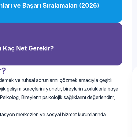
ları ve Başarı Sıralamaları (2026)
in Kaç Net Gerekir?
r?
teklemek ve ruhsal sorunlarını çözmek amacıyla çeşitli
ojik gelişim süreçlerini yönetir, bireylerin zorluklarla başa
sikolog, Bireylerin psikolojik sağlıklarını değerlendirir,
abilitasyon merkezleri ve sosyal hizmet kurumlarında