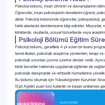
Psikoloji bölümü, insan zihninin ve davranışlarının bilim
Öğrenciler, insan psikolojisinin temellerini öğrenir, psi
alırlar. Psikoloji bölümünde öğrenciler, psikopatoloji, geli
farklı alanlarda derinlemesine bilgi edinirler. Mezunlar
kliniklerde, okullarda, sosyal hizmetlerde veya araştırma
Psikoloji Bölümü Eğitim Süre
Psikoloji bölümü, genellikle 4 yıl süren bir lisans progra
temel ilkeleri, psikolojik araştırma yöntemleri, terapi v
psikolojik sorunları çözme üzerine dersler verilir. Ayrıc
klinik beceriler hakkında uygulamalı eğitimler de sağlan
psikolojik danışmanlık ve rehberlik hizmetlerine yönelik
Bu bölümü okumak için Yükseköğretim Kurumları Sınavı
(Eşit Ağırlık) puan türü kullanılır ve başarı sıralaması g
İLGİLİ İÇERİK