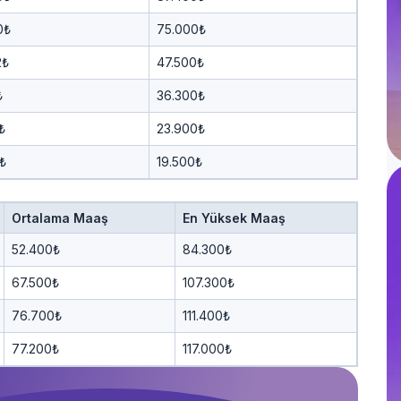
0₺
75.000₺
2₺
47.500₺
₺
36.300₺
₺
23.900₺
₺
19.500₺
Ortalama Maaş
En Yüksek Maaş
52.400₺
84.300₺
67.500₺
107.300₺
76.700₺
111.400₺
77.200₺
117.000₺