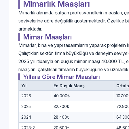
Mimarlık Maaşları
Mimarlık alanında çalışan profesyonellerin maaşları, ça
seviyelerine göre değişiklik göstermektedir. Özellikle b
artmaktadır.
Mimar Maaşları
Mimarlar, bina ve yapı tasarımlarını yaparak projelerin 
Çalıştıkları sektör, firma büyüklüğü ve deneyim seviyele
2025 yılı itibarıyla en düşük mimar maaşı 40.000 TL,
maaşları, çalıştıkları firmanın büyüklüğüne ve uzmanlık
Yıllara Göre Mimar Maaşları
Yıl
En Düşük Maaş
Ortal
2026
40.000₺
107.0
2025
32.700₺
72.90
2024
28.400₺
64.30
2023-2
20.600₺
48.60