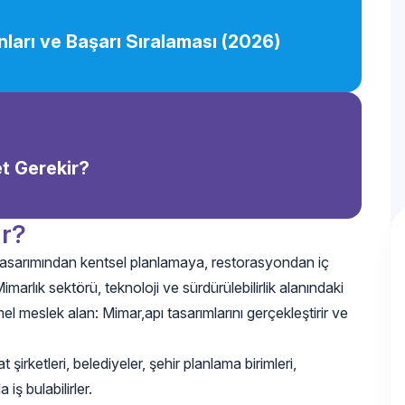
ları ve Başarı Sıralaması (2026)
et Gerekir?
ar?
tasarımından kentsel planlamaya, restorasyondan iç
imarlık sektörü, teknoloji ve sürdürülebilirlik alanındaki
el meslek alan: Mimar,apı tasarımlarını gerçekleştirir ve
 şirketleri, belediyeler, şehir planlama birimleri,
iş bulabilirler.