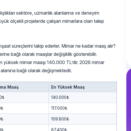
lıştıkları sektöre, uzmanlık alanlarına ve deneyim
üyük ölçekli projelerde çalışan mimarlara olan talep
inşaat süreçlerini takip ederler. Mimar ne kadar maaş alır?
rine bağlı olarak maaşlar değişiklik gösterebilir.
 en yüksek mimar maaşı 140.000 TL’dir. 2026 mimar
 alanına bağlı olarak değişmektedir.
ama Maaş
En Yüksek Maaş
00₺
140.000₺
0₺
117.000₺
0₺
109.800₺
0₺
87.400₺