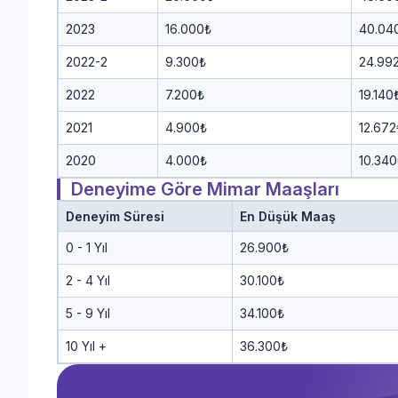
2023
16.000₺
40.04
2022-2
9.300₺
24.99
2022
7.200₺
19.140
2021
4.900₺
12.672
2020
4.000₺
10.340
Deneyime Göre Mimar Maaşları
Deneyim Süresi
En Düşük Maaş
0 - 1 Yıl
26.900₺
2 - 4 Yıl
30.100₺
5 - 9 Yıl
34.100₺
10 Yıl +
36.300₺