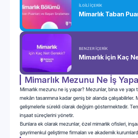
İLGİLİ İÇERİK
Mimarlık Taban Puan
BENZER İÇERİK
Mimarlık için Kaç N
Mimarlık Mezunu Ne İş Yap
Mimarlık mezunu ne iş yapar? Mezunlar, bina ve yapı 
mekân tasarımına kadar geniş bir alanda çalışabilirler. M
gelişmelerle sürekli olarak değişim göstermektedir. Tem
inşaat süreçlerini yönetir.
Bunlara ek olarak mezunlar, özel mimarlık ofisleri, inşaat
gayrimenkul geliştirme firmaları ve akademik kurumlarda 