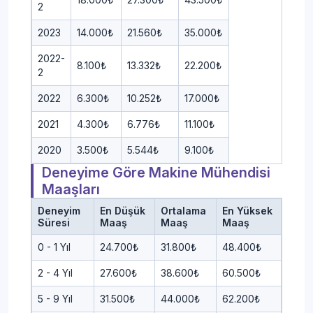
2
2023
14.000₺
21.560₺
35.000₺
2022-
8.100₺
13.332₺
22.200₺
2
2022
6.300₺
10.252₺
17.000₺
2021
4.300₺
6.776₺
11.100₺
2020
3.500₺
5.544₺
9.100₺
Deneyime Göre Makine Mühendisi
Maaşları
Deneyim
En Düşük
Ortalama
En Yüksek
Süresi
Maaş
Maaş
Maaş
0 - 1 Yıl
24.700₺
31.800₺
48.400₺
2 - 4 Yıl
27.600₺
38.600₺
60.500₺
5 - 9 Yıl
31.500₺
44.000₺
62.200₺