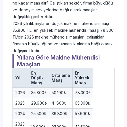
ne kadar maaş alır? Çalıştıkları sektör, firma büyüklüğü
ve deneyim seviyelerine bağlı olarak maaşlar
değişiklik gösterebilir.
2026 yılı itibarıyla en düşük makine mühendisi maaşı
35.800 TL, en yüksek makine mühendisi maaşı 78.300
TL’dir. 2026 makine mühendisi maaşları, çalıştıkları
firmanın büyüklüğüne ve uzmanlık alanına bağlı olarak
değişmektedir.
Yıllara Göre Makine Mühendisi
Maaşları
En
En
Ortalama
Yıl
Düşük
Yüksek
Maaş
Maaş
Maaş
2026
35.800₺
50.100₺
78.300₺
2025
29.900₺
41.800₺
65.300₺
2024
25.500₺
36.800₺
57.600₺
2023-
18.000₺
27.300₺
43.500₺