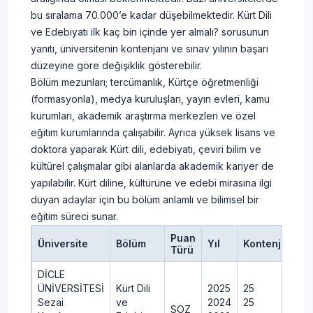
bu sıralama 70.000’e kadar düşebilmektedir. Kürt Dili
ve Edebiyatı ilk kaç bin içinde yer almalı? sorusunun
yanıtı, üniversitenin kontenjanı ve sınav yılının başarı
düzeyine göre değişiklik gösterebilir.
Bölüm mezunları; tercümanlık, Kürtçe öğretmenliği
(formasyonla), medya kuruluşları, yayın evleri, kamu
kurumları, akademik araştırma merkezleri ve özel
eğitim kurumlarında çalışabilir. Ayrıca yüksek lisans ve
doktora yaparak Kürt dili, edebiyatı, çeviri bilim ve
kültürel çalışmalar gibi alanlarda akademik kariyer de
yapılabilir. Kürt diline, kültürüne ve edebi mirasına ilgi
duyan adaylar için bu bölüm anlamlı ve bilimsel bir
eğitim süreci sunar.
Puan
Üniversite
Bölüm
Yıl
Kontenjan
Y
Türü
DİCLE
ÜNİVERSİTESİ
Kürt Dili
2025
25
3
Sezai
ve
2024
25
3
SOZ