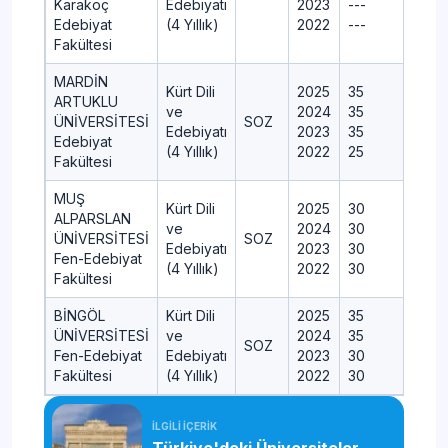
Karakoç
Edebiyatı
2023
---
-
Edebiyat
(4 Yıllık)
2022
---
-
Fakültesi
MARDİN
Kürt Dili
2025
35
3
ARTUKLU
ve
2024
35
3
ÜNİVERSİTESİ
SOZ
Edebiyatı
2023
35
3
Edebiyat
(4 Yıllık)
2022
25
2
Fakültesi
MUŞ
Kürt Dili
2025
30
3
ALPARSLAN
ve
2024
30
3
ÜNİVERSİTESİ
SOZ
Edebiyatı
2023
30
3
Fen-Edebiyat
(4 Yıllık)
2022
30
3
Fakültesi
BİNGÖL
Kürt Dili
2025
35
3
ÜNİVERSİTESİ
ve
2024
35
3
SOZ
Fen-Edebiyat
Edebiyatı
2023
30
3
Fakültesi
(4 Yıllık)
2022
30
3
İLGİLİ İÇERİK