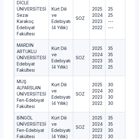
DİCLE
ÜNİVERSİTESİ
Kürt Dili
2025
25
3
Sezai
ve
2024
25
3
SOZ
Karakoç
Edebiyatı
2023
---
-
Edebiyat
(4 Yıllık)
2022
---
-
Fakültesi
MARDİN
Kürt Dili
2025
35
3
ARTUKLU
ve
2024
35
3
ÜNİVERSİTESİ
SOZ
Edebiyatı
2023
35
3
Edebiyat
(4 Yıllık)
2022
25
2
Fakültesi
MUŞ
Kürt Dili
2025
30
3
ALPARSLAN
ve
2024
30
3
ÜNİVERSİTESİ
SOZ
Edebiyatı
2023
30
3
Fen-Edebiyat
(4 Yıllık)
2022
30
3
Fakültesi
BİNGÖL
Kürt Dili
2025
35
3
ÜNİVERSİTESİ
ve
2024
35
3
SOZ
Fen-Edebiyat
Edebiyatı
2023
30
3
Fakültesi
(4 Yıllık)
2022
30
3