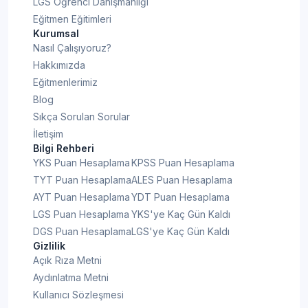
LGS Öğrenci Danışmanlığı
Eğitmen Eğitimleri
Kurumsal
Nasıl Çalışıyoruz?
Hakkımızda
Eğitmenlerimiz
Blog
Sıkça Sorulan Sorular
İletişim
Bilgi Rehberi
YKS Puan Hesaplama
KPSS Puan Hesaplama
TYT Puan Hesaplama
ALES Puan Hesaplama
AYT Puan Hesaplama
YDT Puan Hesaplama
LGS Puan Hesaplama
YKS'ye Kaç Gün Kaldı
DGS Puan Hesaplama
LGS'ye Kaç Gün Kaldı
Gizlilik
Açık Rıza Metni
Aydınlatma Metni
Kullanıcı Sözleşmesi