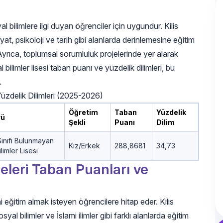
al bilimlere ilgi duyan öğrenciler için uygundur. Kilis
biyat, psikoloji ve tarih gibi alanlarda derinlemesine eğitim
. Ayrıca, toplumsal sorumluluk projelerinde yer alarak
l bilimler lisesi taban puanı ve yüzdelik dilimleri, bu
.
 Yüzdelik Dilimleri (2025-2026)
Öğretim
Taban
Yüzdelik
rü
Şekli
Puanı
Dilim
Sınıfı Bulunmayan
Kız/Erkek
288,8681
34,73
limler Lisesi
eleri Taban Puanları ve
eğitim almak isteyen öğrencilere hitap eder. Kilis
yal bilimler ve İslami ilimler gibi farklı alanlarda eğitim