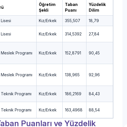
Öğretim
Taban
Yüzdelik
rü
Şekli
Puanı
Dilim
Lisesi
Kız/Erkek
355,507
18,79
Lisesi
Kız/Erkek
314,5392
27,84
 Meslek Programı
Kız/Erkek
152,8791
90,45
 Meslek Programı
Kız/Erkek
138,965
92,96
 Teknik Programı
Kız/Erkek
186,2169
84,43
 Teknik Programı
Kız/Erkek
163,4968
88,54
i Taban Puanları ve Yüzdelik