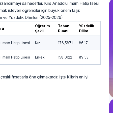
kazandırmayı da hedefler. Kilis Anadolu İmam Hatip lisesi
almak isteyen öğrenciler için büyük önem taşır.
rı ve Yüzdelik Dilimleri (2025-2026)
Öğretim
Taban
Yüzdelik
ürü
Şekli
Puanı
Dilim
 İmam Hatip Lisesi
Kız
176,5871
86,17
 İmam Hatip Lisesi
Erkek
158,0122
89,53
çeşitli fırsatlarla öne çıkmaktadır. İşte Kilis’in en iyi