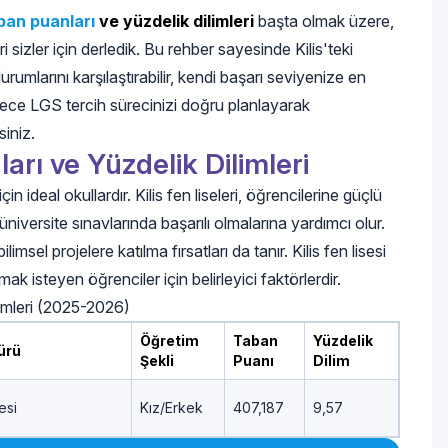
taban puanları
ve yüzdelik dilimleri
başta olmak üzere,
 sizler için derledik. Bu rehber sayesinde Kilis'teki
durumlarını karşılaştırabilir, kendi başarı seviyenize en
öylece LGS tercih sürecinizi doğru planlayarak
siniz.
ları ve Yüzdelik Dilimleri
çin ideal okullardır. Kilis fen liseleri, öğrencilerine güçlü
 üniversite sınavlarında başarılı olmalarına yardımcı olur.
limsel projelere katılma fırsatları da tanır. Kilis fen lisesi
ak isteyen öğrenciler için belirleyici faktörlerdir.
limleri (2025-2026)
Öğretim
Taban
Yüzdelik
ürü
Şekli
Puanı
Dilim
esi
Kız/Erkek
407,187
9,57