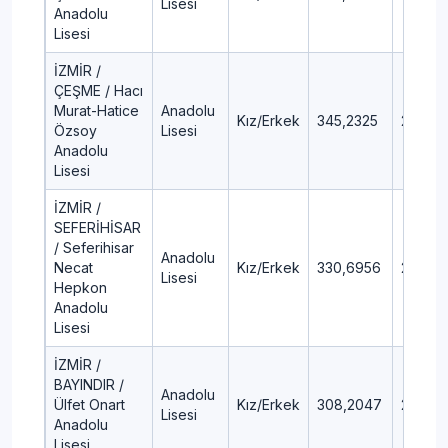
Lisesi
Anadolu
Lisesi
İZMİR /
ÇEŞME / Hacı
Murat-Hatice
Anadolu
Kız/Erkek
345,2325
20,89
Özsoy
Lisesi
Anadolu
Lisesi
İZMİR /
SEFERİHİSAR
/ Seferihisar
Anadolu
Necat
Kız/Erkek
330,6956
24,04
Lisesi
Hepkon
Anadolu
Lisesi
İZMİR /
BAYINDIR /
Anadolu
Ülfet Onart
Kız/Erkek
308,2047
29,42
Lisesi
Anadolu
Lisesi