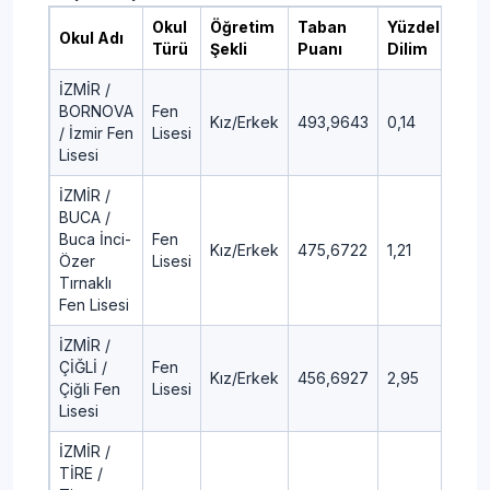
Okul
Öğretim
Taban
Yüzdelik
Okul Adı
Türü
Şekli
Puanı
Dilim
İZMİR /
BORNOVA
Fen
Kız/Erkek
493,9643
0,14
/ İzmir Fen
Lisesi
Lisesi
İZMİR /
BUCA /
Buca İnci-
Fen
Kız/Erkek
475,6722
1,21
Özer
Lisesi
Tırnaklı
Fen Lisesi
İZMİR /
ÇİĞLİ /
Fen
Kız/Erkek
456,6927
2,95
Çiğli Fen
Lisesi
Lisesi
İZMİR /
TİRE /