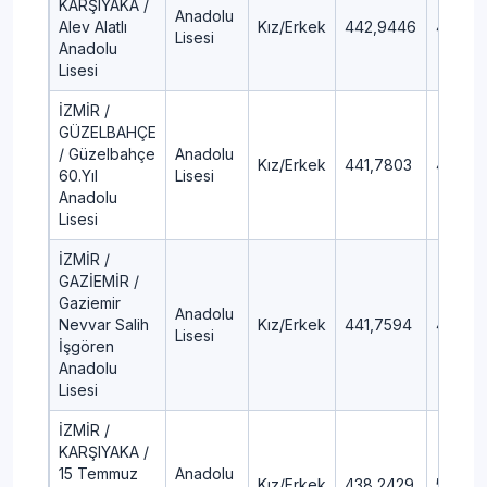
KARŞIYAKA /
Anadolu
Alev Alatlı
Kız/Erkek
442,9446
4,51
Lisesi
Anadolu
Lisesi
İZMİR /
GÜZELBAHÇE
/ Güzelbahçe
Anadolu
Kız/Erkek
441,7803
4,65
60.Yıl
Lisesi
Anadolu
Lisesi
İZMİR /
GAZİEMİR /
Gaziemir
Anadolu
Nevvar Salih
Kız/Erkek
441,7594
4,65
Lisesi
İşgören
Anadolu
Lisesi
İZMİR /
KARŞIYAKA /
15 Temmuz
Anadolu
Kız/Erkek
438,2429
5,1