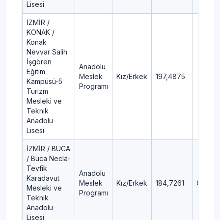
Lisesi
İZMİR /
KONAK /
Konak
Nevvar Salih
İşgören
Anadolu
Eğitim
Meslek
Kız/Erkek
197,4875
77,67
Kampüsü-5
Programı
Turizm
Mesleki ve
Teknik
Anadolu
Lisesi
İZMİR / BUCA
/ Buca Necla-
Tevfik
Anadolu
Karadavut
Meslek
Kız/Erkek
184,7261
84,7
Mesleki ve
Programı
Teknik
Anadolu
Lisesi