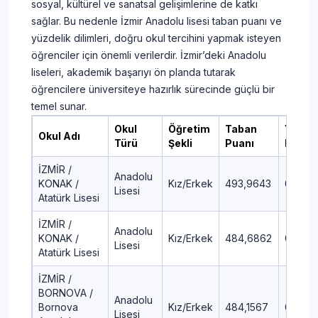
sosyal, kültürel ve sanatsal gelişimlerine de katkı
sağlar. Bu nedenle İzmir Anadolu lisesi taban puanı ve
yüzdelik dilimleri, doğru okul tercihini yapmak isteyen
öğrenciler için önemli verilerdir. İzmir’deki Anadolu
liseleri, akademik başarıyı ön planda tutarak
öğrencilere üniversiteye hazırlık sürecinde güçlü bir
temel sunar.
Okul
Öğretim
Taban
Yüzdel
Okul Adı
Türü
Şekli
Puanı
Dilim
İZMİR /
Anadolu
KONAK /
Kız/Erkek
493,9643
0,14
Lisesi
Atatürk Lisesi
İZMİR /
Anadolu
KONAK /
Kız/Erkek
484,6862
0,57
Lisesi
Atatürk Lisesi
İZMİR /
BORNOVA /
Anadolu
Bornova
Kız/Erkek
484,1567
0,59
Lisesi