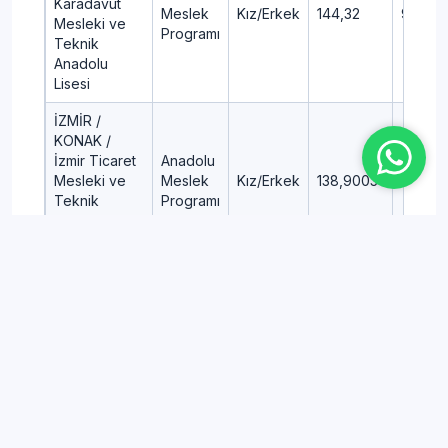
Karadavut
Meslek
Kız/Erkek
144,32
92
Mesleki ve
Programı
Teknik
Anadolu
Lisesi
İZMİR /
KONAK /
İzmir Ticaret
Anadolu
Mesleki ve
Meslek
Kız/Erkek
138,9003
92,98
Teknik
Programı
Anadolu
Lisesi
İZMİR /
ALİAĞA /
Türkiye
Odalar ve
Anadolu
Borsalar
Teknik
Kız/Erkek
362,2427
17,47
Birliği ALOSBİ
Programı
Mesleki ve
Teknik
Anadolu