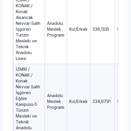
KONAK /
Konak
Alsancak
Nevvar-Salih
Anadolu
İşgören
Meslek
Kız/Erkek
236,1335
53,65
Turizm
Programı
Mesleki ve
Teknik
Anadolu
Lisesi
İZMİR /
KONAK /
Konak
Nevvar Salih
İşgören
Anadolu
Eğitim
Meslek
Kız/Erkek
234,6791
54,17
Kampüsü-5
Programı
Turizm
Mesleki ve
Teknik
Anadolu