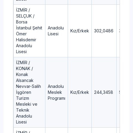
İZMİR /
SELÇUK /
Borsa
İstanbul Şehit
Anadolu
Kız/Erkek
302,0486
31,04
Ömer
Lisesi
Halisdemir
Anadolu
Lisesi
İZMİR /
KONAK /
Konak
Alsancak
Nevvar-Salih
Anadolu
İşgören
Meslek
Kız/Erkek
244,3458
50,7
Turizm
Programı
Mesleki ve
Teknik
Anadolu
Lisesi
İZMİR /