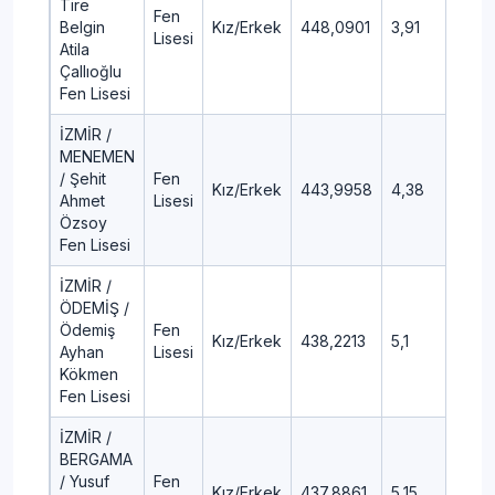
Tire
Fen
Belgin
Kız/Erkek
448,0901
3,91
Lisesi
Atila
Çallıoğlu
Fen Lisesi
İZMİR /
MENEMEN
/ Şehit
Fen
Kız/Erkek
443,9958
4,38
Ahmet
Lisesi
Özsoy
Fen Lisesi
İZMİR /
ÖDEMİŞ /
Ödemiş
Fen
Kız/Erkek
438,2213
5,1
Ayhan
Lisesi
Kökmen
Fen Lisesi
İZMİR /
BERGAMA
/ Yusuf
Fen
Kız/Erkek
437,8861
5,15