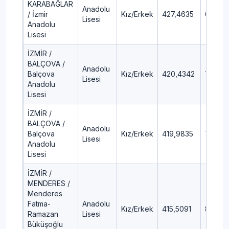
KARABAĞLAR
Anadolu
/ İzmir
Kız/Erkek
427,4635
6,56
Lisesi
Anadolu
Lisesi
İZMİR /
BALÇOVA /
Anadolu
Balçova
Kız/Erkek
420,4342
7,55
Lisesi
Anadolu
Lisesi
İZMİR /
BALÇOVA /
Anadolu
Balçova
Kız/Erkek
419,9835
7,62
Lisesi
Anadolu
Lisesi
İZMİR /
MENDERES /
Menderes
Fatma-
Anadolu
Kız/Erkek
415,5091
8,28
Ramazan
Lisesi
Büküşoğlu