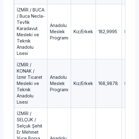
İZMİR / BUCA
/ Buca Necla-
Tevfik
Anadolu
Karadavut
Meslek
Kız/Erkek
182,9995
85,01
Mesleki ve
Programı
Teknik
Anadolu
Lisesi
İZMİR /
KONAK /
İzmir Ticaret
Anadolu
Mesleki ve
Meslek
Kız/Erkek
168,9878
87,54
Teknik
Programı
Anadolu
Lisesi
İZMİR /
SELÇUK /
Selçuk Şehit
Er Mehmet
Yüce Borsa
Anadolu