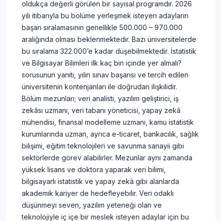
oldukça değerli görülen bir sayısal programdır. 2026
yılı itibarıyla bu bölüme yerleşmek isteyen adayların
başarı sıralamasının genellikle 500.000 – 970.000
aralığında olması beklenmektedir. Bazı üniversitelerde
bu sıralama 322.000’e kadar düşebilmektedir. İstatistik
ve Bilgisayar Bilimleri ilk kaç bin içinde yer almalı?
sorusunun yanıtı, yılın sınav başarısı ve tercih edilen
üniversitenin kontenjanları ile doğrudan ilişkilidir.
Bölüm mezunları; veri analisti, yazılım geliştirici, iş
zekâsı uzmanı, veri tabanı yöneticisi, yapay zekâ
mühendisi, finansal modelleme uzmanı, kamu istatistik
kurumlarında uzman, ayrıca e-ticaret, bankacılık, sağlık
bilişimi, eğitim teknolojileri ve savunma sanayii gibi
sektörlerde görev alabilirler. Mezunlar aynı zamanda
yüksek lisans ve doktora yaparak veri bilimi,
bilgisayarlı istatistik ve yapay zekâ gibi alanlarda
akademik kariyer de hedefleyebilir. Veri odaklı
düşünmeyi seven, yazılım yeteneği olan ve
teknolojiyle iç içe bir meslek isteyen adaylar için bu