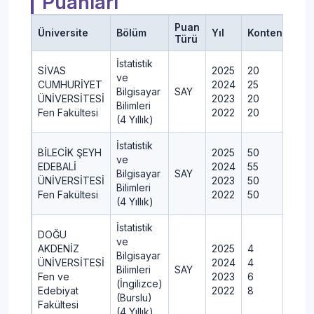
Puanları
Puan
Üniversite
Bölüm
Yıl
Kontenjan
Türü
İstatistik
SİVAS
2025
20
ve
CUMHURİYET
2024
25
Bilgisayar
SAY
ÜNİVERSİTESİ
2023
20
Bilimleri
Fen Fakültesi
2022
20
(4 Yıllık)
İstatistik
BİLECİK ŞEYH
2025
50
ve
EDEBALİ
2024
55
Bilgisayar
SAY
ÜNİVERSİTESİ
2023
50
Bilimleri
Fen Fakültesi
2022
50
(4 Yıllık)
İstatistik
DOĞU
ve
AKDENİZ
2025
4
Bilgisayar
ÜNİVERSİTESİ
2024
4
Bilimleri
SAY
Fen ve
2023
6
(İngilizce)
Edebiyat
2022
8
(Burslu)
Fakültesi
(4 Yıllık)