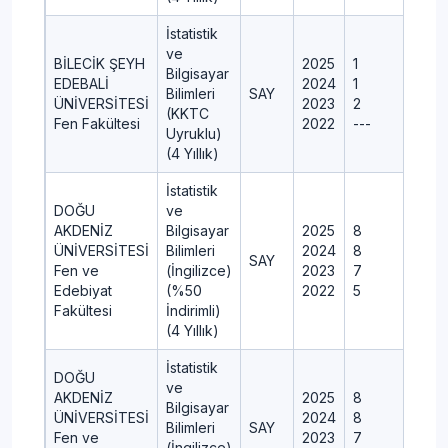
İstatistik
ve
BİLECİK ŞEYH
2025
1
1
Bilgisayar
EDEBALİ
2024
1
1
Bilimleri
SAY
ÜNİVERSİTESİ
2023
2
-
(KKTC
Fen Fakültesi
2022
---
-
Uyruklu)
(4 Yıllık)
İstatistik
DOĞU
ve
AKDENİZ
Bilgisayar
2025
8
ÜNİVERSİTESİ
Bilimleri
2024
8
SAY
Fen ve
(İngilizce)
2023
7
Edebiyat
(%50
2022
5
Fakültesi
İndirimli)
(4 Yıllık)
İstatistik
DOĞU
ve
AKDENİZ
2025
8
Bilgisayar
ÜNİVERSİTESİ
2024
8
Bilimleri
SAY
Fen ve
2023
7
(İngilizce)