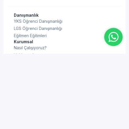
Danışmanlık
YKS Öğrenci Danışmanlığı
LGS Öğrenci Danışmanlığı
Eğitmen Eğitimleri
Kurumsal
Nasıl Çalışıyoruz?
Hakkımızda
Eğitmenlerimiz
Blog
Sıkça Sorulan Sorular
İletişim
Bilgi Rehberi
YKS Puan Hesaplama
KPSS Puan Hesaplama
TYT Puan Hesaplama
ALES Puan Hesaplama
AYT Puan Hesaplama
YDT Puan Hesaplama
LGS Puan Hesaplama
YKS'ye Kaç Gün Kaldı
DGS Puan Hesaplama
LGS'ye Kaç Gün Kaldı