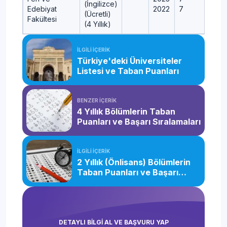
(İngilizce)
Edebiyat
2022
7
(Ücretli)
Fakültesi
(4 Yıllık)
İLGİLİ İÇERİK
Türkiye'deki Üniversiteler
Listesi ve Taban Puanları
BENZER İÇERİK
4 Yıllık Bölümlerin Taban
Puanları ve Başarı Sıralamaları
İLGİLİ İÇERİK
2 Yıllık (Önlisans) Bölümlerin
Taban Puanları ve Başarı
Sıralamaları
DETAYLI BİLGİ AL VE BAŞVURU YAP