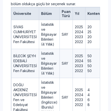
bölüm oldukça güçlü bir seçenek sunar.
Puan
Üniversite
Bölüm
Yıl
Kontenjan
Türü
İstatistik
SİVAS
2025
20
ve
CUMHURİYET
2024
25
Bilgisayar
SAY
ÜNİVERSİTESİ
2023
20
Bilimleri
Fen Fakültesi
2022
20
(4 Yıllık)
İstatistik
BİLECİK ŞEYH
2025
50
ve
EDEBALİ
2024
55
Bilgisayar
SAY
ÜNİVERSİTESİ
2023
50
Bilimleri
Fen Fakültesi
2022
50
(4 Yıllık)
İstatistik
DOĞU
ve
AKDENİZ
2025
4
Bilgisayar
ÜNİVERSİTESİ
2024
4
Bilimleri
SAY
Fen ve
2023
6
(İngilizce)
Edebiyat
2022
8
(Burslu)
Fakültesi