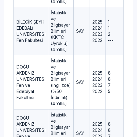
(4 Yıllık)
İstatistik
ve
BİLECİK ŞEYH
2025
1
1
Bilgisayar
EDEBALİ
2024
1
1
Bilimleri
SAY
ÜNİVERSİTESİ
2023
2
-
(KKTC
Fen Fakültesi
2022
---
-
Uyruklu)
(4 Yıllık)
İstatistik
DOĞU
ve
AKDENİZ
Bilgisayar
2025
8
ÜNİVERSİTESİ
Bilimleri
2024
8
SAY
Fen ve
(İngilizce)
2023
7
Edebiyat
(%50
2022
5
Fakültesi
İndirimli)
(4 Yıllık)
İstatistik
DOĞU
ve
AKDENİZ
2025
8
Bilgisayar
ÜNİVERSİTESİ
2024
8
Bilimleri
SAY
Fen ve
2023
7