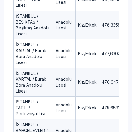
Lisesi
Lisesi
İSTANBUL /
BEŞİKTAŞ /
Anadolu
Kız/Erkek
478,3358
0,
Beşiktaş Anadolu
Lisesi
Lisesi
İSTANBUL /
KARTAL / Burak
Anadolu
Kız/Erkek
477,6302
1,
Bora Anadolu
Lisesi
Lisesi
İSTANBUL /
KARTAL / Burak
Anadolu
Kız/Erkek
476,9471
1,
Bora Anadolu
Lisesi
Lisesi
İSTANBUL /
Anadolu
FATİH /
Kız/Erkek
475,6581
1,2
Lisesi
Pertevniyal Lisesi
İSTANBUL /
BAHÇELİEVLER /
Anadolu