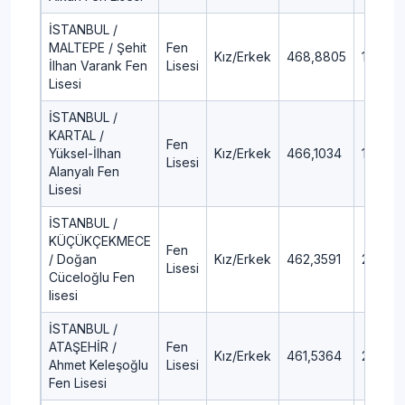
İSTANBUL /
MALTEPE / Şehit
Fen
Kız/Erkek
468,8805
1,75
İlhan Varank Fen
Lisesi
Lisesi
İSTANBUL /
KARTAL /
Fen
Yüksel-İlhan
Kız/Erkek
466,1034
1,99
Lisesi
Alanyalı Fen
Lisesi
İSTANBUL /
KÜÇÜKÇEKMECE
Fen
/ Doğan
Kız/Erkek
462,3591
2,37
Lisesi
Cüceloğlu Fen
lisesi
İSTANBUL /
ATAŞEHİR /
Fen
Kız/Erkek
461,5364
2,45
Ahmet Keleşoğlu
Lisesi
Fen Lisesi