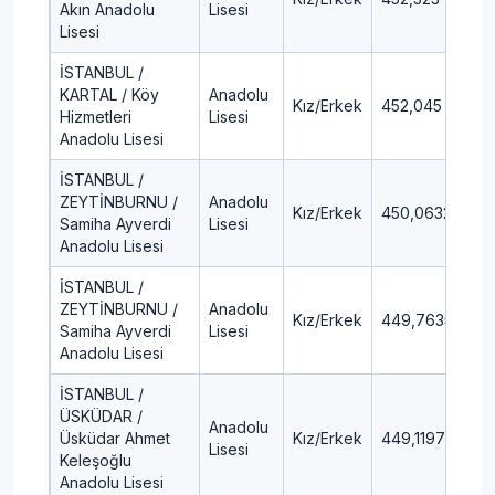
Akın Anadolu
Lisesi
Lisesi
İSTANBUL /
KARTAL / Köy
Anadolu
Kız/Erkek
452,045
3,
Hizmetleri
Lisesi
Anadolu Lisesi
İSTANBUL /
ZEYTİNBURNU /
Anadolu
Kız/Erkek
450,0632
3,
Samiha Ayverdi
Lisesi
Anadolu Lisesi
İSTANBUL /
ZEYTİNBURNU /
Anadolu
Kız/Erkek
449,7635
3,
Samiha Ayverdi
Lisesi
Anadolu Lisesi
İSTANBUL /
ÜSKÜDAR /
Anadolu
Üsküdar Ahmet
Kız/Erkek
449,1197
3,
Lisesi
Keleşoğlu
Anadolu Lisesi