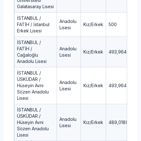
Üniversitesi
Galatasaray Lisesi
İSTANBUL /
Anadolu
FATİH / İstanbul
Kız/Erkek
500
0,
Lisesi
Erkek Lisesi
İSTANBUL /
FATİH /
Anadolu
Kız/Erkek
493,9643
0,
Cağaloğlu
Lisesi
Anadolu Lisesi
İSTANBUL /
ÜSKÜDAR /
Anadolu
Hüseyin Avni
Kız/Erkek
493,9643
0,
Lisesi
Sözen Anadolu
Lisesi
İSTANBUL /
ÜSKÜDAR /
Anadolu
Hüseyin Avni
Kız/Erkek
489,0189
0,
Lisesi
Sözen Anadolu
Lisesi