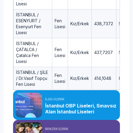
Lisesi
İSTANBUL /
ESENYURT /
Fen
Kız/Erkek
438,7372
5,04
Esenyurt Fen
Lisesi
Lisesi
İSTANBUL /
ÇATALCA /
Fen
Kız/Erkek
437,7207
5,17
Çatalca Fen
Lisesi
Lisesi
İSTANBUL / ŞİLE
Fen
/ Dr.Vasıf Topçu
Kız/Erkek
414,1048
8,5
Lisesi
Fen Lisesi
İLGİLİ İÇERİK
İstanbul OBP Liseleri, Sınavsız
Alan İstanbul Liseleri
BENZER İÇERİK