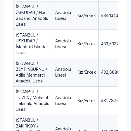
İSTANBUL /
ÜSKÜDAR / Hacı
Anadolu
Kız/Erkek
434,1343
5,
Sabancı Anadolu
Lisesi
Lisesi
İSTANBUL /
ÜSKÜDAR /
Anadolu
Kız/Erkek
433,5332
5,
İstanbul Üsküdar
Lisesi
Lisesi
İSTANBUL /
ZEYTİNBURNU /
Anadolu
Kız/Erkek
432,8888
5,
Adile Mermerci
Lisesi
Anadolu Lisesi
İSTANBUL /
TUZLA / Mehmet
Anadolu
Kız/Erkek
431,7876
5,
Tekinalp Anadolu
Lisesi
Lisesi
İSTANBUL /
BAKIRKÖY /
Anadolu