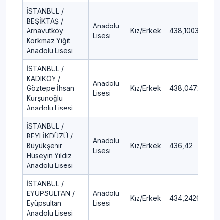
İSTANBUL /
BEŞİKTAŞ /
Anadolu
Arnavutköy
Kız/Erkek
438,1003
5,1
Lisesi
Korkmaz Yiğit
Anadolu Lisesi
İSTANBUL /
KADIKÖY /
Anadolu
Göztepe İhsan
Kız/Erkek
438,0472
5,1
Lisesi
Kurşunoğlu
Anadolu Lisesi
İSTANBUL /
BEYLİKDÜZÜ /
Anadolu
Büyükşehir
Kız/Erkek
436,42
5,
Lisesi
Hüseyin Yıldız
Anadolu Lisesi
İSTANBUL /
EYÜPSULTAN /
Anadolu
Kız/Erkek
434,2426
5,
Eyüpsultan
Lisesi
Anadolu Lisesi