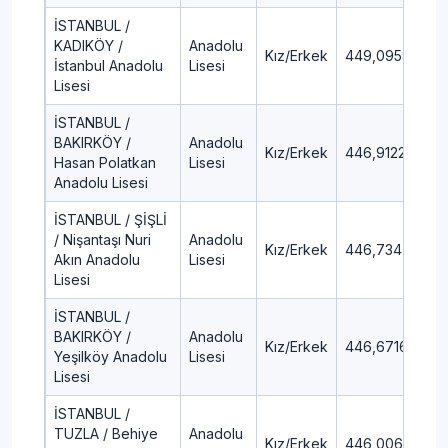
İSTANBUL /
KADIKÖY /
Anadolu
Kız/Erkek
449,0958
3,
İstanbul Anadolu
Lisesi
Lisesi
İSTANBUL /
BAKIRKÖY /
Anadolu
Kız/Erkek
446,9122
4,
Hasan Polatkan
Lisesi
Anadolu Lisesi
İSTANBUL / ŞİŞLİ
/ Nişantaşı Nuri
Anadolu
Kız/Erkek
446,734
4,
Akın Anadolu
Lisesi
Lisesi
İSTANBUL /
BAKIRKÖY /
Anadolu
Kız/Erkek
446,6716
4,
Yeşilköy Anadolu
Lisesi
Lisesi
İSTANBUL /
TUZLA / Behiye
Anadolu
Kız/Erkek
446,006
4,