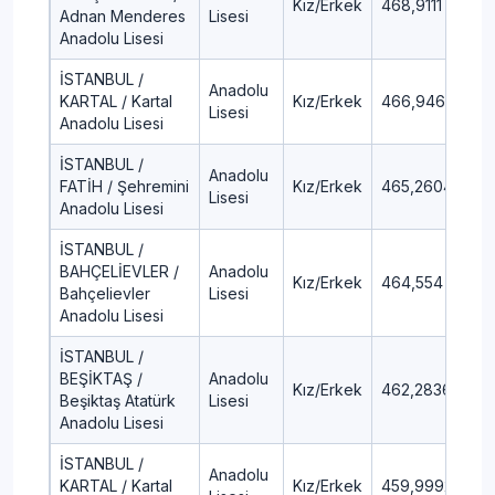
Kız/Erkek
468,9111
1,
Adnan Menderes
Lisesi
Anadolu Lisesi
İSTANBUL /
Anadolu
KARTAL / Kartal
Kız/Erkek
466,9468
1,
Lisesi
Anadolu Lisesi
İSTANBUL /
Anadolu
FATİH / Şehremini
Kız/Erkek
465,2604
2,
Lisesi
Anadolu Lisesi
İSTANBUL /
BAHÇELİEVLER /
Anadolu
Kız/Erkek
464,554
2,1
Bahçelievler
Lisesi
Anadolu Lisesi
İSTANBUL /
BEŞİKTAŞ /
Anadolu
Kız/Erkek
462,2836
2,
Beşiktaş Atatürk
Lisesi
Anadolu Lisesi
İSTANBUL /
Anadolu
KARTAL / Kartal
Kız/Erkek
459,9992
2,