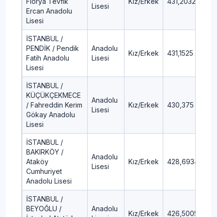
Florya Tevfik
Kız/Erkek
431,2032
6,
Lisesi
Ercan Anadolu
Lisesi
İSTANBUL /
PENDİK / Pendik
Anadolu
Kız/Erkek
431,1525
6,
Fatih Anadolu
Lisesi
Lisesi
İSTANBUL /
KÜÇÜKÇEKMECE
Anadolu
/ Fahreddin Kerim
Kız/Erkek
430,375
6,1
Lisesi
Gökay Anadolu
Lisesi
İSTANBUL /
BAKIRKÖY /
Anadolu
Ataköy
Kız/Erkek
428,6934
6,
Lisesi
Cumhuriyet
Anadolu Lisesi
İSTANBUL /
BEYOĞLU /
Anadolu
Kız/Erkek
426,5005
6,