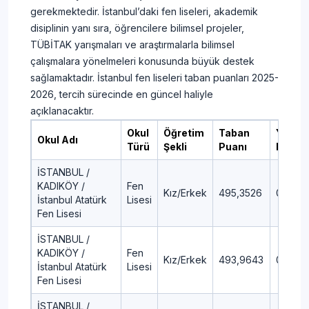
gerekmektedir. İstanbul’daki fen liseleri, akademik
disiplinin yanı sıra, öğrencilere bilimsel projeler,
TÜBİTAK yarışmaları ve araştırmalarla bilimsel
çalışmalara yönelmeleri konusunda büyük destek
sağlamaktadır. İstanbul fen liseleri taban puanları 2025-
2026, tercih sürecinde en güncel haliyle
açıklanacaktır.
Okul
Öğretim
Taban
Yüzdel
Okul Adı
Türü
Şekli
Puanı
Dilim
İSTANBUL /
KADIKÖY /
Fen
Kız/Erkek
495,3526
0,09
İstanbul Atatürk
Lisesi
Fen Lisesi
İSTANBUL /
KADIKÖY /
Fen
Kız/Erkek
493,9643
0,14
İstanbul Atatürk
Lisesi
Fen Lisesi
İSTANBUL /