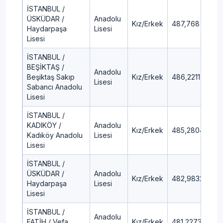
İSTANBUL /
ÜSKÜDAR /
Anadolu
Kız/Erkek
487,768
0,
Haydarpaşa
Lisesi
Lisesi
İSTANBUL /
BEŞİKTAŞ /
Anadolu
Beşiktaş Sakıp
Kız/Erkek
486,2211
0,
Lisesi
Sabancı Anadolu
Lisesi
İSTANBUL /
KADIKÖY /
Anadolu
Kız/Erkek
485,2804
0,
Kadıköy Anadolu
Lisesi
Lisesi
İSTANBUL /
ÜSKÜDAR /
Anadolu
Kız/Erkek
482,9832
0,
Haydarpaşa
Lisesi
Lisesi
İSTANBUL /
Anadolu
FATİH / Vefa
Kız/Erkek
481,2273
0,