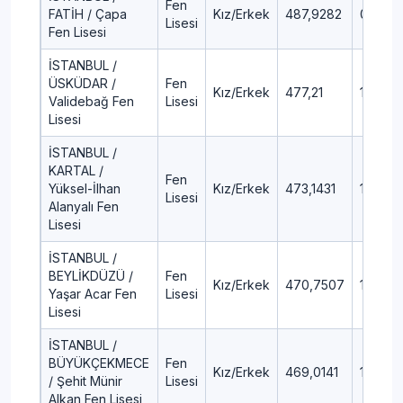
Fen
FATİH / Çapa
Kız/Erkek
487,9282
0,4
Lisesi
Fen Lisesi
İSTANBUL /
ÜSKÜDAR /
Fen
Kız/Erkek
477,21
1,05
Validebağ Fen
Lisesi
Lisesi
İSTANBUL /
KARTAL /
Fen
Yüksel-İlhan
Kız/Erkek
473,1431
1,4
Lisesi
Alanyalı Fen
Lisesi
İSTANBUL /
BEYLİKDÜZÜ /
Fen
Kız/Erkek
470,7507
1,58
Yaşar Acar Fen
Lisesi
Lisesi
İSTANBUL /
BÜYÜKÇEKMECE
Fen
Kız/Erkek
469,0141
1,74
/ Şehit Münir
Lisesi
Alkan Fen Lisesi