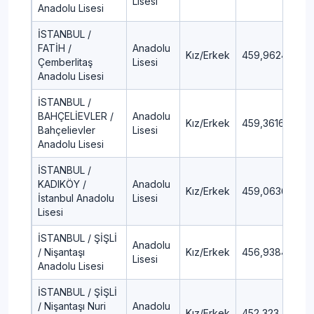
Lisesi
Anadolu Lisesi
İSTANBUL /
FATİH /
Anadolu
Kız/Erkek
459,9624
2,
Çemberlitaş
Lisesi
Anadolu Lisesi
İSTANBUL /
BAHÇELİEVLER /
Anadolu
Kız/Erkek
459,3616
2,
Bahçelievler
Lisesi
Anadolu Lisesi
İSTANBUL /
KADIKÖY /
Anadolu
Kız/Erkek
459,0636
2,
İstanbul Anadolu
Lisesi
Lisesi
İSTANBUL / ŞİŞLİ
Anadolu
/ Nişantaşı
Kız/Erkek
456,9384
2,
Lisesi
Anadolu Lisesi
İSTANBUL / ŞİŞLİ
/ Nişantaşı Nuri
Anadolu
Kız/Erkek
452,323
3,