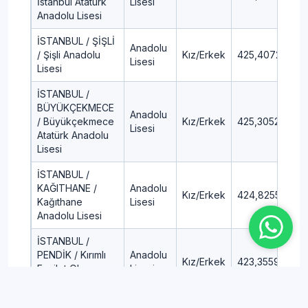
İstanbul Atatürk
Lisesi
Anadolu Lisesi
İSTANBUL / ŞİŞLİ
Anadolu
/ Şişli Anadolu
Kız/Erkek
425,4072
6,
Lisesi
Lisesi
İSTANBUL /
BÜYÜKÇEKMECE
Anadolu
/ Büyükçekmece
Kız/Erkek
425,3052
6,
Lisesi
Atatürk Anadolu
Lisesi
İSTANBUL /
KAĞITHANE /
Anadolu
Kız/Erkek
424,8255
6,
Kağıthane
Lisesi
Anadolu Lisesi
İSTANBUL /
PENDİK / Kırımlı
Anadolu
Kız/Erkek
423,3559
7,1
Fazilet Olcay
Lisesi
Anadolu Lisesi
İSTANBUL /