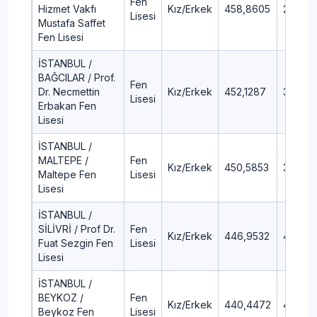
Fen
Hizmet Vakfı
Kız/Erkek
458,8605
2,71
Lisesi
Mustafa Saffet
Fen Lisesi
İSTANBUL /
BAĞCILAR / Prof.
Fen
Dr. Necmettin
Kız/Erkek
452,1287
3,44
Lisesi
Erbakan Fen
Lisesi
İSTANBUL /
MALTEPE /
Fen
Kız/Erkek
450,5853
3,62
Maltepe Fen
Lisesi
Lisesi
İSTANBUL /
SİLİVRİ / Prof Dr.
Fen
Kız/Erkek
446,9532
4,04
Fuat Sezgin Fen
Lisesi
Lisesi
İSTANBUL /
BEYKOZ /
Fen
Kız/Erkek
440,4472
4,82
Beykoz Fen
Lisesi