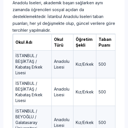
Anadolu liseleri, akademik başarı sağlarken aynı
zamanda öğrencileri sosyal açıdan da
desteklemektedir. İstanbul Anadolu liseleri taban
puanları, her yıl değişmekte olup, güncel verilere göre
tercihler yapılmalıdır.
Okul
Öğretim
Taban
Yü
Okul Adı
Türü
Şekli
Puanı
Di
İSTANBUL /
BEŞİKTAŞ /
Anadolu
Kız/Erkek
500
0,
Kabataş Erkek
Lisesi
Lisesi
İSTANBUL /
BEŞİKTAŞ /
Anadolu
Kız/Erkek
500
0,
Kabataş Erkek
Lisesi
Lisesi
İSTANBUL /
BEYOĞLU /
Anadolu
Galatasaray
Kız/Erkek
500
0,
Lisesi