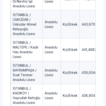
Dr.Nevhiz Işıl
Lisesi
Anadolu Lisesi
İSTANBUL /
ÜSKÜDAR /
Anadolu
Üsküdar Ahmet
Kız/Erkek
443,8706
4,
Lisesi
Keleşoğlu
Anadolu Lisesi
İSTANBUL /
MALTEPE / Kadir
Anadolu
Kız/Erkek
441,4682
4,
Has Anadolu
Lisesi
Lisesi
İSTANBUL /
BAYRAMPAŞA /
Anadolu
Kız/Erkek
439,6346
4,
Suat Terimer
Lisesi
Anadolu Lisesi
İSTANBUL /
KADIKÖY /
Anadolu
Kız/Erkek
438,9048
5,
Hayrullah Kefoğlu
Lisesi
Anadolu Lisesi