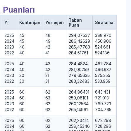
 Puanları
Taban
Yıl
Kontenjan
Yerleşen
Sıralama
Puan
2025
45
48
294,07537
388.970
2024
45
49
286,42629
450.906
2023
40
42
285,47783
524.661
2022
40
41
284,51761
524.186
2025
40
42
284,4824
462.784
2024
40
42
281,00259
496.937
2023
30
31
279,65635
575.355
2022
30
31
283,32483
533.959
2025
60
62
264,96431
643.431
2024
60
63
259,08101
721.013
2023
60
62
260,12564
769.723
2022
60
62
265,14961
704.765
2025
60
62
262,20414
672.298
2024
60
62
258,45346
728.296