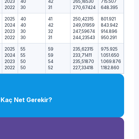
2023
40
42
265,18530
715.507
2022
30
31
270,67424
648.395
2025
40
41
250,42315
801.921
2024
40
42
249,01959
843.942
2023
30
32
247,59674
914.896
2022
30
31
244,23543
950.291
2025
55
59
235,62315
975.925
2024
55
59
233,71411
1.051.650
2023
50
54
235,51870
1.069.876
2022
50
52
227,33418
1.182.860
 Kaç Net Gerekir?