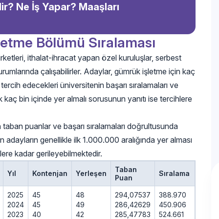
ir? Ne İş Yapar? Maaşları
şletme Bölümü Sıralaması
irketleri, ithalat-ihracat yapan özel kuruluşlar, serbest
kurumlarında çalışabilirler. Adaylar, gümrük işletme için kaç
ercih edecekleri üniversitenin başarı sıralamaları ve
lk kaç bin içinde yer almalı sorusunun yanıtı ise tercihlere
an taban puanlar ve başarı sıralamaları doğrultusunda
adayların genellikle ilk 1.000.000 aralığında yer alması
ere kadar gerileyebilmektedir.
Taban
Yıl
Kontenjan
Yerleşen
Sıralama
Puan
2025
45
48
294,07537
388.970
2024
45
49
286,42629
450.906
2023
40
42
285,47783
524.661