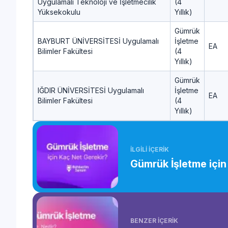
Uygulamalı Teknoloji ve İşletmecilik
(4
Yüksekokulu
Yıllık)
Gümrük
BAYBURT ÜNİVERSİTESİ Uygulamalı
İşletme
EA
Bilimler Fakültesi
(4
Yıllık)
Gümrük
IĞDIR ÜNİVERSİTESİ Uygulamalı
İşletme
EA
Bilimler Fakültesi
(4
Yıllık)
İLGİLİ İÇERİK
Gümrük İşletme için
BENZER İÇERİK