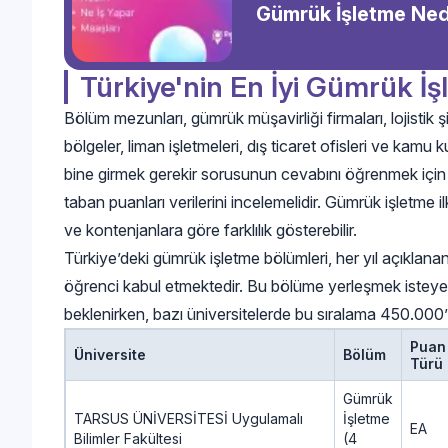
Gümrük İşletme Ned
Türkiye'nin En İyi Gümrük İ
Bölüm mezunları, gümrük müşavirliği firmaları, lojistik ş
bölgeler, liman işletmeleri, dış ticaret ofisleri ve kamu 
bine girmek gerekir sorusunun cevabını öğrenmek için t
taban puanları verilerini incelemelidir. Gümrük işletme i
ve kontenjanlara göre farklılık gösterebilir.
Türkiye’deki gümrük işletme bölümleri, her yıl açıklan
öğrenci kabul etmektedir. Bu bölüme yerleşmek isteyen 
beklenirken, bazı üniversitelerde bu sıralama 450.000’l
Puan
Üniversite
Bölüm
Türü
Gümrük
TARSUS ÜNİVERSİTESİ Uygulamalı
İşletme
EA
Bilimler Fakültesi
(4