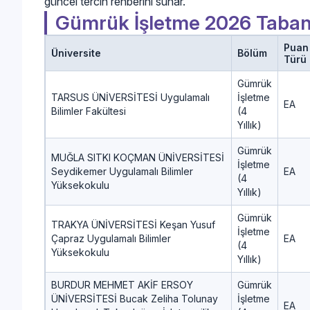
güncel tercih rehberini sunar.
Gümrük İşletme 2026 Taban
Puan
Üniversite
Bölüm
Türü
Gümrük
TARSUS ÜNİVERSİTESİ Uygulamalı
İşletme
EA
Bilimler Fakültesi
(4
Yıllık)
Gümrük
MUĞLA SITKI KOÇMAN ÜNİVERSİTESİ
İşletme
Seydikemer Uygulamalı Bilimler
EA
(4
Yüksekokulu
Yıllık)
Gümrük
TRAKYA ÜNİVERSİTESİ Keşan Yusuf
İşletme
Çapraz Uygulamalı Bilimler
EA
(4
Yüksekokulu
Yıllık)
BURDUR MEHMET AKİF ERSOY
Gümrük
ÜNİVERSİTESİ Bucak Zeliha Tolunay
İşletme
EA