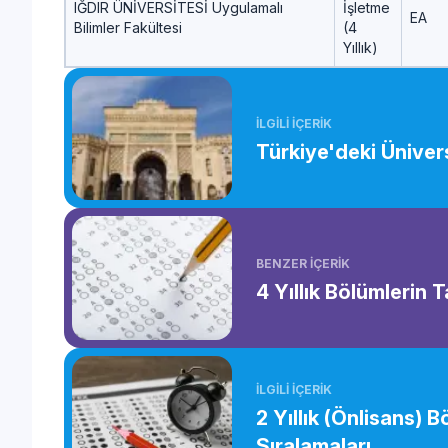
IĞDIR ÜNİVERSİTESİ Uygulamalı
İşletme
EA
Bilimler Fakültesi
(4
Yıllık)
İLGİLİ İÇERİK
Türkiye'deki Ünivers
BENZER İÇERİK
4 Yıllık Bölümlerin 
İLGİLİ İÇERİK
2 Yıllık (Önlisans) 
Sıralamaları