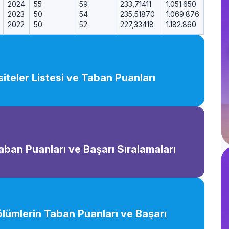
2024
55
59
233,71411
1.051.650
2023
50
54
235,51870
1.069.876
2022
50
52
227,33418
1.182.860
iteler Listesi ve Taban Puanları
Taban Puanları ve Başarı Sıralamaları
Bölümlerin Taban Puanları ve Başarı