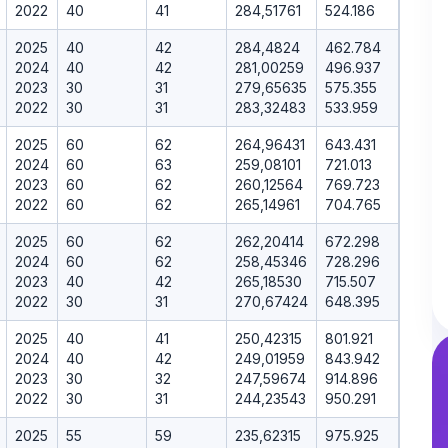
2022
40
41
284,51761
524.186
2025
40
42
284,4824
462.784
2024
40
42
281,00259
496.937
2023
30
31
279,65635
575.355
2022
30
31
283,32483
533.959
2025
60
62
264,96431
643.431
2024
60
63
259,08101
721.013
2023
60
62
260,12564
769.723
2022
60
62
265,14961
704.765
2025
60
62
262,20414
672.298
2024
60
62
258,45346
728.296
2023
40
42
265,18530
715.507
2022
30
31
270,67424
648.395
2025
40
41
250,42315
801.921
2024
40
42
249,01959
843.942
2023
30
32
247,59674
914.896
2022
30
31
244,23543
950.291
2025
55
59
235,62315
975.925