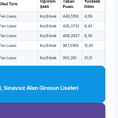
Öğretim
Taban
Yüzdelik
Okul Türü
Şekli
Puanı
Dilim
Fen Lisesi
Kız/Erkek
446,5159
4,09
Fen Lisesi
Kız/Erkek
428,3733
6,43
Fen Lisesi
Kız/Erkek
408,2937
9,39
Fen Lisesi
Kız/Erkek
387,0189
12,92
Fen Lisesi
Kız/Erkek
300,281
31,51
, Sınavsız Alan Giresun Liseleri