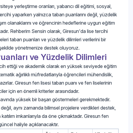
siteye yerleştirme oranları, yabancı dil eğitimi, sosyal,
 tercihi yaparken yalnızca taban puanlarını değil, yüzdelik
ulaşım olanaklarını ve öğrencinin hedeflerine uygun eğitim
ır. Rehberim Sensin olarak, Giresun'da lise tercihi
eri taban puanları ve yüzdelik dilimleri verilerini bir
ru şekilde yönetmenize destek oluyoruz.
uanları ve Yüzdelik Dilimleri
tercih ettiği ve akademik olarak en yüksek seviyede eğitim
atematik ağırlıklı müfredatlarıyla öğrencileri mühendislik,
hazırlar. Giresun fen lisesi taban puanı ve fen liselerinin
ler için en önemli kriterler arasındadır.
ınavında yüksek bir başarı göstermeleri gerekmektedir.
 değil, aynı zamanda bilimsel projelere verdikleri destek,
a katılım imkanlarıyla da öne çıkmaktadır. Giresun fen
üncel haliyle açıklanacaktır.