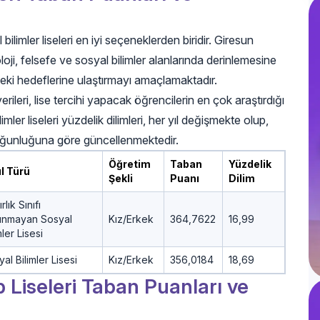
limler liseleri en iyi seçeneklerden biridir. Giresun
koloji, felsefe ve sosyal bilimler alanlarında derinlemesine
eki hedeflerine ulaştırmayı amaçlamaktadır.
ileri, lise tercihi yapacak öğrencilerin en çok araştırdığı
ler liseleri yüzdelik dilimleri, her yıl değişmekte olup,
yoğunluğuna göre güncellenmektedir.
Öğretim
Taban
Yüzdelik
l Türü
Şekli
Puanı
Dilim
rlık Sınıfı
unmayan Sosyal
Kız/Erkek
364,7622
16,99
mler Lisesi
al Bilimler Lisesi
Kız/Erkek
356,0184
18,69
Liseleri Taban Puanları ve