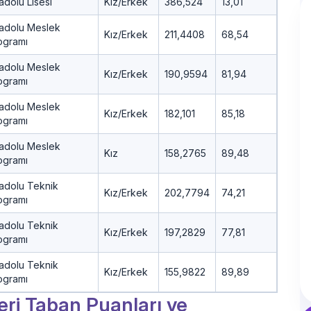
adolu Lisesi
Kız/Erkek
386,524
13,01
adolu Meslek
Kız/Erkek
211,4408
68,54
ogramı
adolu Meslek
Kız/Erkek
190,9594
81,94
ogramı
adolu Meslek
Kız/Erkek
182,101
85,18
ogramı
adolu Meslek
Kız
158,2765
89,48
ogramı
adolu Teknik
Kız/Erkek
202,7794
74,21
ogramı
adolu Teknik
Kız/Erkek
197,2829
77,81
ogramı
adolu Teknik
Kız/Erkek
155,9822
89,89
ogramı
leri Taban Puanları ve