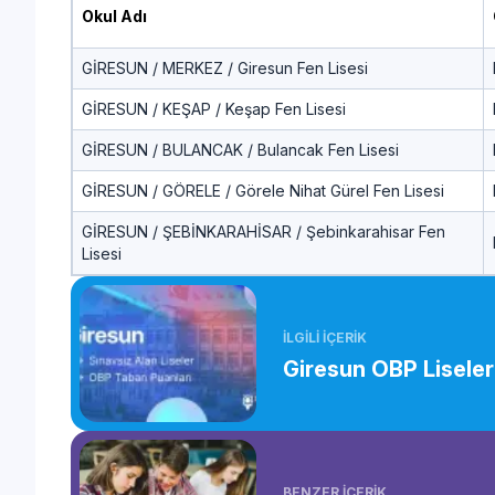
Okul Adı
GİRESUN / MERKEZ / Giresun Fen Lisesi
GİRESUN / KEŞAP / Keşap Fen Lisesi
GİRESUN / BULANCAK / Bulancak Fen Lisesi
GİRESUN / GÖRELE / Görele Nihat Gürel Fen Lisesi
GİRESUN / ŞEBİNKARAHİSAR / Şebinkarahisar Fen
Lisesi
İLGİLİ İÇERİK
Giresun OBP Liseleri
BENZER İÇERİK