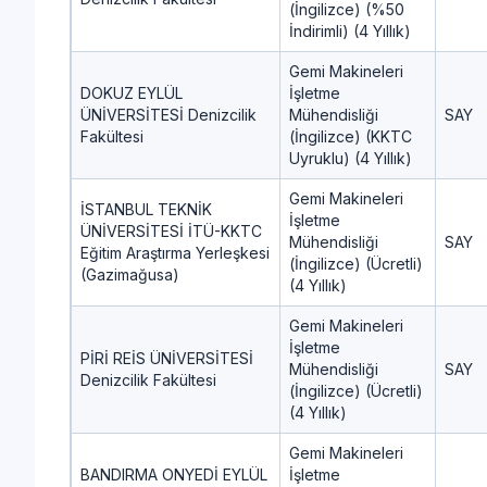
(İngilizce) (%50
İndirimli) (4 Yıllık)
Gemi Makineleri
DOKUZ EYLÜL
İşletme
ÜNİVERSİTESİ Denizcilik
Mühendisliği
SAY
Fakültesi
(İngilizce) (KKTC
Uyruklu) (4 Yıllık)
Gemi Makineleri
İSTANBUL TEKNİK
İşletme
ÜNİVERSİTESİ İTÜ-KKTC
Mühendisliği
SAY
Eğitim Araştırma Yerleşkesi
(İngilizce) (Ücretli)
(Gazimağusa)
(4 Yıllık)
Gemi Makineleri
İşletme
PİRİ REİS ÜNİVERSİTESİ
Mühendisliği
SAY
Denizcilik Fakültesi
(İngilizce) (Ücretli)
(4 Yıllık)
Gemi Makineleri
BANDIRMA ONYEDİ EYLÜL
İşletme