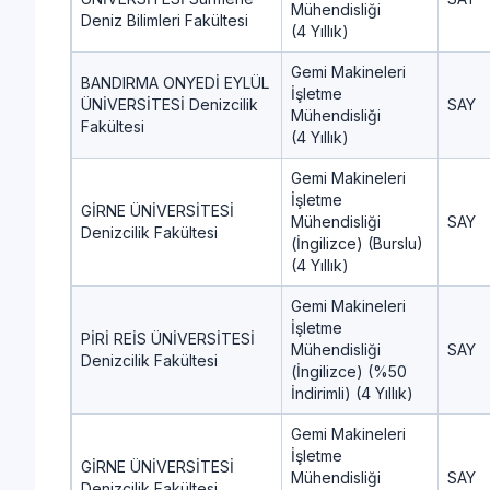
Mühendisliği
Deniz Bilimleri Fakültesi
(4 Yıllık)
Gemi Makineleri
BANDIRMA ONYEDİ EYLÜL
İşletme
ÜNİVERSİTESİ Denizcilik
SAY
Mühendisliği
Fakültesi
(4 Yıllık)
Gemi Makineleri
İşletme
GİRNE ÜNİVERSİTESİ
Mühendisliği
SAY
Denizcilik Fakültesi
(İngilizce) (Burslu)
(4 Yıllık)
Gemi Makineleri
İşletme
PİRİ REİS ÜNİVERSİTESİ
Mühendisliği
SAY
Denizcilik Fakültesi
(İngilizce) (%50
İndirimli) (4 Yıllık)
Gemi Makineleri
İşletme
GİRNE ÜNİVERSİTESİ
Mühendisliği
SAY
Denizcilik Fakültesi