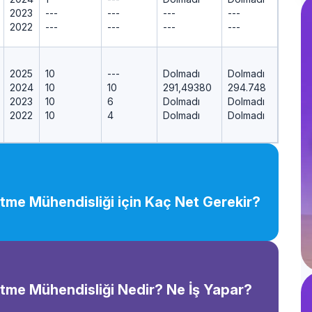
2023
---
---
---
---
2022
---
---
---
---
2025
10
---
Dolmadı
Dolmadı
2024
10
10
291,49380
294.748
2023
10
6
Dolmadı
Dolmadı
2022
10
4
Dolmadı
Dolmadı
etme Mühendisliği için Kaç Net Gerekir?
etme Mühendisliği Nedir? Ne İş Yapar?