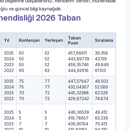
ı bilgilerine ulaşabilirsiniz. Rehberim Sensin, mühendislik
ğru ve güncel bilgi kaynağıdır.
hendisliği 2026 Taban
Taban
Yıl
Kontenjan
Yerleşen
Sıralama
Puan
2025
50
52
457,66611
39.358
2024
50
52
443,89739
43.139
2023
50
52
459,35746
49.849
2022
60
62
444,92616
61.103
2025
75
77
447,37647
48.502
2024
75
77
432,04367
52.589
2023
70
72
445,32388
62.528
2022
70
72
429,97242
74.874
2025
5
5
446,36539
49.412
2024
5
5
419,78657
63.239
2023
7
7
436,90154
70.413
2022
10
10
410,83183
94.310