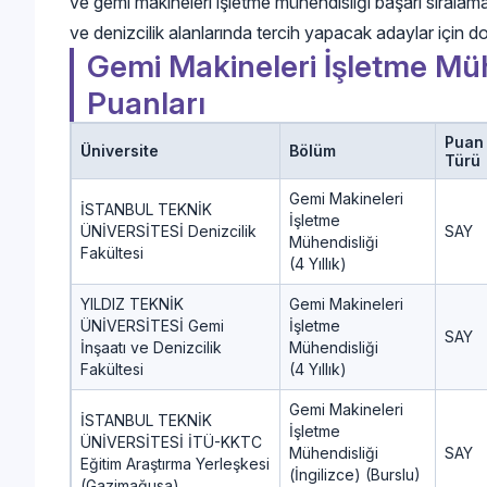
ve gemi makineleri işletme mühendisliği başarı sıralamas
ve denizcilik alanlarında tercih yapacak adaylar için do
Gemi Makineleri İşletme Mü
Puanları
Puan
Üniversite
Bölüm
Türü
Gemi Makineleri
İSTANBUL TEKNİK
İşletme
ÜNİVERSİTESİ Denizcilik
SAY
Mühendisliği
Fakültesi
(4 Yıllık)
YILDIZ TEKNİK
Gemi Makineleri
ÜNİVERSİTESİ Gemi
İşletme
SAY
İnşaatı ve Denizcilik
Mühendisliği
Fakültesi
(4 Yıllık)
Gemi Makineleri
İSTANBUL TEKNİK
İşletme
ÜNİVERSİTESİ İTÜ-KKTC
Mühendisliği
SAY
Eğitim Araştırma Yerleşkesi
(İngilizce) (Burslu)
(Gazimağusa)