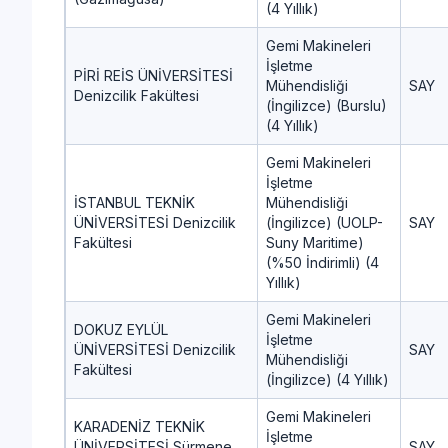
(4 Yıllık)
Gemi Makineleri
İşletme
PİRİ REİS ÜNİVERSİTESİ
Mühendisliği
SAY
Denizcilik Fakültesi
(İngilizce) (Burslu)
(4 Yıllık)
Gemi Makineleri
İşletme
İSTANBUL TEKNİK
Mühendisliği
ÜNİVERSİTESİ Denizcilik
(İngilizce) (UOLP-
SAY
Fakültesi
Suny Maritime)
(%50 İndirimli) (4
Yıllık)
Gemi Makineleri
DOKUZ EYLÜL
İşletme
ÜNİVERSİTESİ Denizcilik
SAY
Mühendisliği
Fakültesi
(İngilizce) (4 Yıllık)
Gemi Makineleri
KARADENİZ TEKNİK
İşletme
ÜNİVERSİTESİ Sürmene
SAY