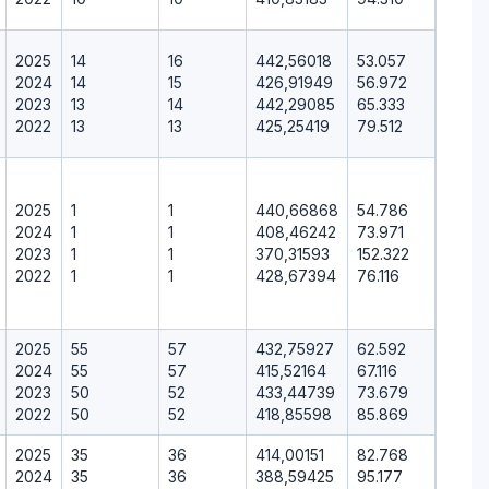
2025
14
16
442,56018
53.057
2024
14
15
426,91949
56.972
2023
13
14
442,29085
65.333
2022
13
13
425,25419
79.512
2025
1
1
440,66868
54.786
2024
1
1
408,46242
73.971
2023
1
1
370,31593
152.322
2022
1
1
428,67394
76.116
2025
55
57
432,75927
62.592
2024
55
57
415,52164
67.116
2023
50
52
433,44739
73.679
2022
50
52
418,85598
85.869
2025
35
36
414,00151
82.768
2024
35
36
388,59425
95.177