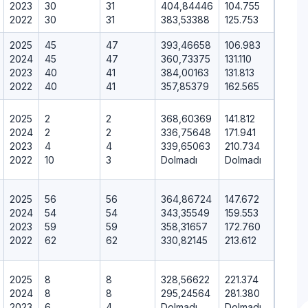
2023
30
31
404,84446
104.755
2022
30
31
383,53388
125.753
2025
45
47
393,46658
106.983
2024
45
47
360,73375
131.110
2023
40
41
384,00163
131.813
2022
40
41
357,85379
162.565
2025
2
2
368,60369
141.812
2024
2
2
336,75648
171.941
2023
4
4
339,65063
210.734
2022
10
3
Dolmadı
Dolmadı
2025
56
56
364,86724
147.672
2024
54
54
343,35549
159.553
2023
59
59
358,31657
172.760
2022
62
62
330,82145
213.612
2025
8
8
328,56622
221.374
2024
8
8
295,24564
281.380
2023
6
4
Dolmadı
Dolmadı