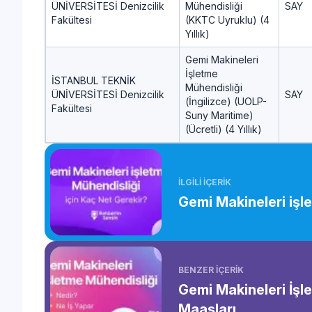
ÜNİVERSİTESİ Denizcilik
Mühendisliği
SAY
Fakültesi
(KKTC Uyruklu) (4
Yıllık)
Gemi Makineleri
İşletme
İSTANBUL TEKNİK
Mühendisliği
ÜNİVERSİTESİ Denizcilik
SAY
(İngilizce) (UOLP-
Fakültesi
Suny Maritime)
(Ücretli) (4 Yıllık)
İLGİLİ İÇERİK
Gemi Makineleri işl
BENZER İÇERİK
Gemi Makineleri İşl
Maaşları