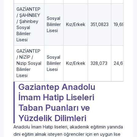
GAZİANTEP
/ ŞAHİNBEY
Sosyal
/ Şahinbey
Bilimler
Kız/Erkek
351,0823
19,69
Sosyal
Lisesi
Bilimler
Lisesi
GAZİANTEP
/ NİZİP /
Sosyal
Nizip Sosyal
Bilimler
Kız/Erkek
328,073
24,64
Bilimler
Lisesi
Lisesi
Gaziantep Anadolu
İmam Hatip Liseleri
Taban Puanları ve
Yüzdelik Dilimleri
Anadolu İmam Hatip liseleri, akademik eğitimin yanında
dini eğitim almak isteyen öğrenciler için en uygun lise