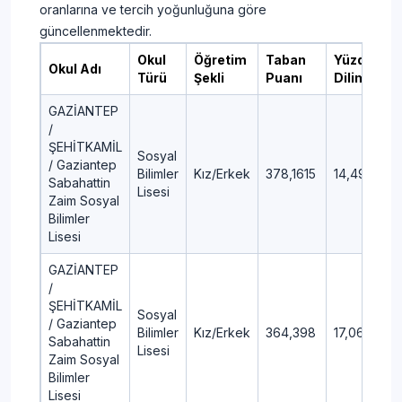
oranlarına ve tercih yoğunluğuna göre
güncellenmektedir.
Okul
Öğretim
Taban
Yüzdelik
Okul Adı
Türü
Şekli
Puanı
Dilim
GAZİANTEP
/
ŞEHİTKAMİL
Sosyal
/ Gaziantep
Bilimler
Kız/Erkek
378,1615
14,49
Sabahattin
Lisesi
Zaim Sosyal
Bilimler
Lisesi
GAZİANTEP
/
ŞEHİTKAMİL
Sosyal
/ Gaziantep
Bilimler
Kız/Erkek
364,398
17,06
Sabahattin
Lisesi
Zaim Sosyal
Bilimler
Lisesi