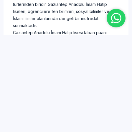
türlerinden biridir. Gaziantep Anadolu İmam Hatip
liseleri, öğrencilere fen bilimleri, sosyal bilimler ve
İslami ilimler alanlarında dengeli bir müfredat
sunmaktadır.
Gaziantep Anadolu İmam Hatip lisesi taban puanı
2025-2026 verileri, lise tercihi yapacak öğrenciler için
en güncel haliyle açıklanacaktır. Anadolu İmam Hatip
liseleri, öğrencilere hem akademik hem de manevi
gelişim fırsatları sunarak onları farklı kariyer yollarına
yönlendirmektedir. Gaziantep Anadolu İmam Hatip
liseleri yüzdelik dilimleri, adayların lise tercih sürecinde
mutlaka göz önünde bulundurması gereken
kriterlerden biridir.
Okul
Öğretim
Taban
Yüzdelik
Okul Adı
Türü
Şekli
Puanı
Dilim
GAZİANTEP
/ ŞAHİNBEY
/ Prof. Dr.
Anadolu