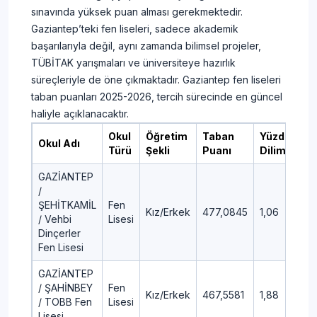
sınavında yüksek puan alması gerekmektedir.
Gaziantep’teki fen liseleri, sadece akademik
başarılarıyla değil, aynı zamanda bilimsel projeler,
TÜBİTAK yarışmaları ve üniversiteye hazırlık
süreçleriyle de öne çıkmaktadır. Gaziantep fen liseleri
taban puanları 2025-2026, tercih sürecinde en güncel
haliyle açıklanacaktır.
Okul
Öğretim
Taban
Yüzdelik
Okul Adı
Türü
Şekli
Puanı
Dilim
GAZİANTEP
/
ŞEHİTKAMİL
Fen
Kız/Erkek
477,0845
1,06
/ Vehbi
Lisesi
Dinçerler
Fen Lisesi
GAZİANTEP
/ ŞAHİNBEY
Fen
Kız/Erkek
467,5581
1,88
/ TOBB Fen
Lisesi
Lisesi