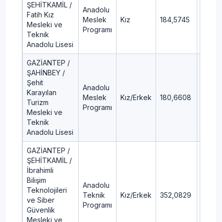
ŞEHİTKAMİL /
Anadolu
Fatih Kız
Meslek
Kız
184,5745
84,73
Mesleki ve
Programı
Teknik
Anadolu Lisesi
GAZİANTEP /
ŞAHİNBEY /
Şehit
Anadolu
Karayılan
Meslek
Kız/Erkek
180,6608
85,44
Turizm
Programı
Mesleki ve
Teknik
Anadolu Lisesi
GAZİANTEP /
ŞEHİTKAMİL /
İbrahimli
Bilişim
Anadolu
Teknolojileri
Teknik
Kız/Erkek
352,0829
19,49
ve Siber
Programı
Güvenlik
Mesleki ve