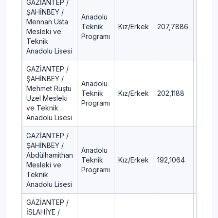
GAZİANTEP /
ŞAHİNBEY /
Anadolu
Mennan Usta
Teknik
Kız/Erkek
207,7886
70,93
Mesleki ve
Programı
Teknik
Anadolu Lisesi
GAZİANTEP /
ŞAHİNBEY /
Anadolu
Mehmet Rüştü
Teknik
Kız/Erkek
202,1188
74,64
Uzel Mesleki
Programı
ve Teknik
Anadolu Lisesi
GAZİANTEP /
ŞAHİNBEY /
Anadolu
Abdülhamithan
Teknik
Kız/Erkek
192,1064
81,19
Mesleki ve
Programı
Teknik
Anadolu Lisesi
GAZİANTEP /
İSLAHİYE /