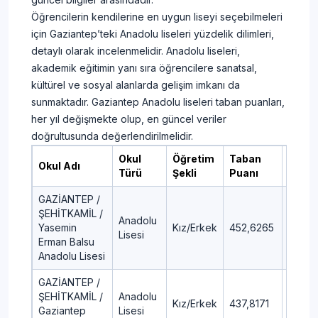
Öğrencilerin kendilerine en uygun liseyi seçebilmeleri
için Gaziantep’teki Anadolu liseleri yüzdelik dilimleri,
detaylı olarak incelenmelidir. Anadolu liseleri,
akademik eğitimin yanı sıra öğrencilere sanatsal,
kültürel ve sosyal alanlarda gelişim imkanı da
sunmaktadır. Gaziantep Anadolu liseleri taban puanları,
her yıl değişmekte olup, en güncel veriler
doğrultusunda değerlendirilmelidir.
Okul
Öğretim
Taban
Yüzde
Okul Adı
Türü
Şekli
Puanı
Dilim
GAZİANTEP /
ŞEHİTKAMİL /
Anadolu
Yasemin
Kız/Erkek
452,6265
3,39
Lisesi
Erman Balsu
Anadolu Lisesi
GAZİANTEP /
ŞEHİTKAMİL /
Anadolu
Kız/Erkek
437,8171
5,16
Gaziantep
Lisesi