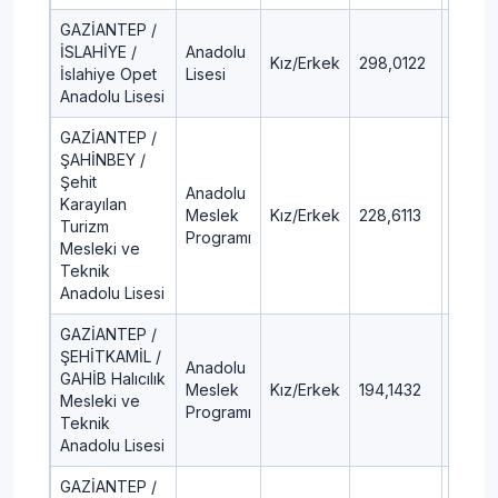
GAZİANTEP /
İSLAHİYE /
Anadolu
Kız/Erkek
298,0122
32,11
İslahiye Opet
Lisesi
Anadolu Lisesi
GAZİANTEP /
ŞAHİNBEY /
Şehit
Anadolu
Karayılan
Meslek
Kız/Erkek
228,6113
57,31
Turizm
Programı
Mesleki ve
Teknik
Anadolu Lisesi
GAZİANTEP /
ŞEHİTKAMİL /
Anadolu
GAHİB Halıcılık
Meslek
Kız/Erkek
194,1432
79,86
Mesleki ve
Programı
Teknik
Anadolu Lisesi
GAZİANTEP /