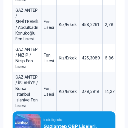
GAZİANTEP
/
ŞEHİTKAMİL
Fen
Kız/Erkek
458,2261
2,78
/ Abdulkadir
Lisesi
Konukoğlu
Fen Lisesi
GAZİANTEP
/ NİZİP /
Fen
Kız/Erkek
425,3089
6,86
Nizip Fen
Lisesi
Lisesi
GAZİANTEP
/ İSLAHİYE /
Borsa
Fen
Kız/Erkek
379,3919
14,27
İstanbul
Lisesi
İslahiye Fen
Lisesi
İLGİLİ İÇERİK
Gaziantep OBP Liseleri,