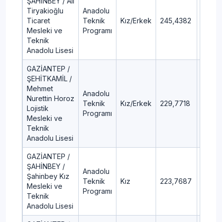
ŞAHİNBEY / Ali
Tiryakioğlu
Anadolu
Ticaret
Teknik
Kız/Erkek
245,4382
50,31
Mesleki ve
Programı
Teknik
Anadolu Lisesi
GAZİANTEP /
ŞEHİTKAMİL /
Mehmet
Anadolu
Nurettin Horoz
Teknik
Kız/Erkek
229,7718
56,55
Lojistik
Programı
Mesleki ve
Teknik
Anadolu Lisesi
GAZİANTEP /
ŞAHİNBEY /
Anadolu
Şahinbey Kız
Teknik
Kız
223,7687
60,48
Mesleki ve
Programı
Teknik
Anadolu Lisesi