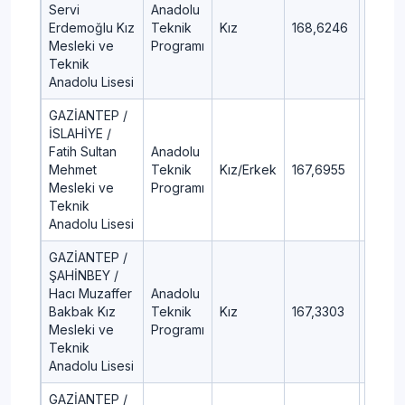
Servi
Anadolu
Erdemoğlu Kız
Teknik
Kız
168,6246
87,61
Mesleki ve
Programı
Teknik
Anadolu Lisesi
GAZİANTEP /
İSLAHİYE /
Fatih Sultan
Anadolu
Mehmet
Teknik
Kız/Erkek
167,6955
87,78
Mesleki ve
Programı
Teknik
Anadolu Lisesi
GAZİANTEP /
ŞAHİNBEY /
Hacı Muzaffer
Anadolu
Bakbak Kız
Teknik
Kız
167,3303
87,84
Mesleki ve
Programı
Teknik
Anadolu Lisesi
GAZİANTEP /