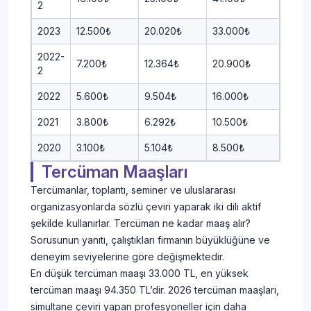
2
2023
12.500₺
20.020₺
33.000₺
2022-
7.200₺
12.364₺
20.900₺
2
2022
5.600₺
9.504₺
16.000₺
2021
3.800₺
6.292₺
10.500₺
2020
3.100₺
5.104₺
8.500₺
Tercüman Maaşları
Tercümanlar, toplantı, seminer ve uluslararası
organizasyonlarda sözlü çeviri yaparak iki dili aktif
şekilde kullanırlar. Tercüman ne kadar maaş alır?
Sorusunun yanıtı, çalıştıkları firmanın büyüklüğüne ve
deneyim seviyelerine göre değişmektedir.
En düşük tercüman maaşı 33.000 TL, en yüksek
tercüman maaşı 94.350 TL’dir. 2026 tercüman maaşları,
simultane çeviri yapan profesyoneller için daha