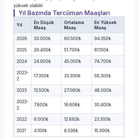
yüksek olabilir.
Yıl Bazında Tercüman Maaşları
En Düşük
Ortalama
En Yüksek
Yıl
Maaş
Maaş
Maaş
2026
33.000₺
60.500₺
94.350₺
2025
29.400₺
51.700₺
81.100₺
2024
24.900₺
45.000₺
74.700₺
2023-
17.300₺
33.300₺
58.300₺
2
2023
13.500₺
27.060₺
48.000₺
2022-
7.800₺
16.808₺
30.400₺
2
2022
6.000₺
12.892₺
23.300₺
2021
4.100₺
8.536₺
15.300₺