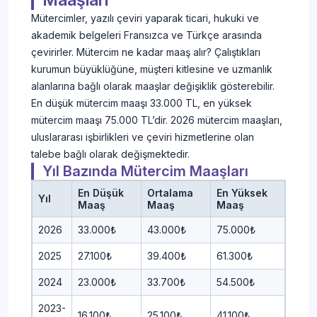
Mütercimler, yazılı çeviri yaparak ticari, hukuki ve
akademik belgeleri Fransızca ve Türkçe arasında
çevirirler. Mütercim ne kadar maaş alır? Çalıştıkları
kurumun büyüklüğüne, müşteri kitlesine ve uzmanlık
alanlarına bağlı olarak maaşlar değişiklik gösterebilir.
En düşük mütercim maaşı 33.000 TL, en yüksek
mütercim maaşı 75.000 TL’dir. 2026 mütercim maaşları,
uluslararası işbirlikleri ve çeviri hizmetlerine olan
talebe bağlı olarak değişmektedir.
Yıl Bazında Mütercim Maaşları
En Düşük
Ortalama
En Yüksek
Yıl
Maaş
Maaş
Maaş
2026
33.000₺
43.000₺
75.000₺
2025
27.100₺
39.400₺
61.300₺
2024
23.000₺
33.700₺
54.500₺
2023-
16.100₺
25.100₺
41.100₺