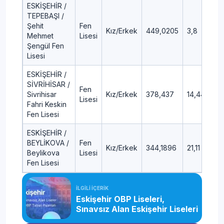
ESKİŞEHİR /
TEPEBAŞI /
Şehit
Fen
Kız/Erkek
449,0205
3,8
Mehmet
Lisesi
Şengül Fen
Lisesi
ESKİŞEHİR /
SİVRİHİSAR /
Fen
Sivrihisar
Kız/Erkek
378,437
14,44
Lisesi
Fahri Keskin
Fen Lisesi
ESKİŞEHİR /
BEYLİKOVA /
Fen
Kız/Erkek
344,1896
21,11
Beylikova
Lisesi
Fen Lisesi
İLGİLİ İÇERİK
Eskişehir OBP Liseleri,
Sınavsız Alan Eskişehir Liseleri