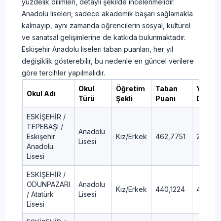
yüzdelik dilimleri, detaylı şekilde incelenmelidir.
Anadolu liseleri, sadece akademik başarı sağlamakla
kalmayıp, aynı zamanda öğrencilerin sosyal, kültürel
ve sanatsal gelişimlerine de katkıda bulunmaktadır.
Eskişehir Anadolu liseleri taban puanları, her yıl
değişiklik gösterebilir, bu nedenle en güncel verilere
göre tercihler yapılmalıdır.
Okul
Öğretim
Taban
Yüzdel
Okul Adı
Türü
Şekli
Puanı
Dilim
ESKİŞEHİR /
TEPEBAŞI /
Anadolu
Eskişehir
Kız/Erkek
462,7751
2,34
Lisesi
Anadolu
Lisesi
ESKİŞEHİR /
ODUNPAZARI
Anadolu
Kız/Erkek
440,1224
4,86
/ Atatürk
Lisesi
Lisesi