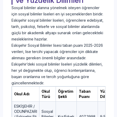
ve Yüzdelik Dilimleri
Sosyal bilimler alanına yönelmek isteyen öğrenciler
için sosyal bilimler liseleri en iyi seçeneklerden biridir.
Eskişehir sosyal bilimler liseleri, öğrencilere edebiyat,
tarih, psikoloji, felsefe ve sosyal bilimler alanlarında
güçlü bir akademik altyapı sunarak onları gelecekteki
mesleklerine hazırlar.
Eskişehir Sosyal Bilimler lisesi taban puanı 2025-2026
verileri, lise tercihi yapacak öğrenciler için dikkate
alınması gereken önemli bilgiler arasındadır.
Eskişehir’deki sosyal bilimler liseleri yüzdelik dilimleri,
her yıl değişmekte olup, öğrenci kontenjanlarına,
başarı oranlarına ve tercih yoğunluğuna göre
güncellenmektedir.
Okul
Öğretim
Taban
Yüzdelik
Okul Adı
Türü
Şekli
Puanı
Dilim
ESKİŞEHİR /
ODUNPAZARI
Sosyal
/ Eskişehir Eti
Bilimler
Kız/Erkek
407,2998
9,55