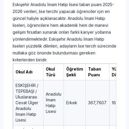
Eskişehir Anadolu İmam Hatip lisesi taban puanı 2025-
2026 verileri, lise tercihi yapacak öğrenciler için en
güncel haliyle açıklanacaktır. Anadolu İmam Hatip
liseleri, öğrencilere hem akademik hem de manevi
gelişim fırsatları sunarak onları farklı kariyer yollarına
yönlendirmektedir. Eskişehir Anadolu İmam Hatip
liseleri yüzdelik dilimleri, adayların lise tercih sürecinde
mutlaka göz önünde bulundurması gereken
kriterlerden biridir.
Okul
Öğretim
Taban
Yüzdelik
Okul Adı
Türü
Şekli
Puanı
Dilim
ESKİŞEHİR /
TEPEBAŞI /
Anadolu
Uluslararası
İmam
Cevat Ülger
Erkek
367,7607
16,41
Hatip
Anadolu
Lisesi
İmam Hatip
Lisesi