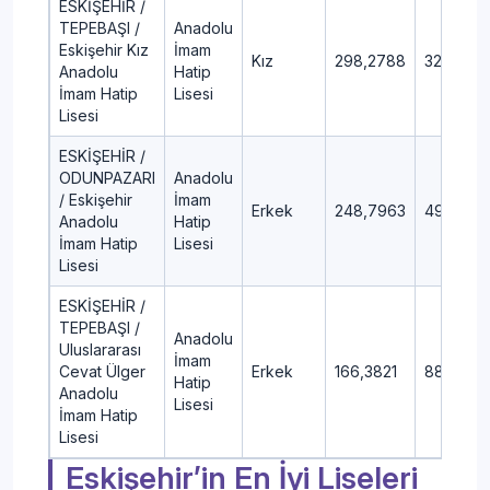
ESKİŞEHİR /
TEPEBAŞI /
Anadolu
Eskişehir Kız
İmam
Kız
298,2788
32,04
Anadolu
Hatip
İmam Hatip
Lisesi
Lisesi
ESKİŞEHİR /
ODUNPAZARI
Anadolu
/ Eskişehir
İmam
Erkek
248,7963
49,11
Anadolu
Hatip
İmam Hatip
Lisesi
Lisesi
ESKİŞEHİR /
TEPEBAŞI /
Anadolu
Uluslararası
İmam
Cevat Ülger
Erkek
166,3821
88,01
Hatip
Anadolu
Lisesi
İmam Hatip
Lisesi
Eskişehir’in En İyi Liseleri