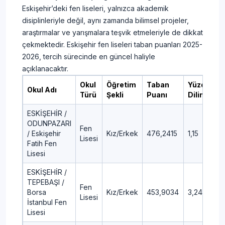
Eskişehir’deki fen liseleri, yalnızca akademik
disiplinleriyle değil, aynı zamanda bilimsel projeler,
araştırmalar ve yarışmalara teşvik etmeleriyle de dikkat
çekmektedir. Eskişehir fen liseleri taban puanları 2025-
2026, tercih sürecinde en güncel haliyle
açıklanacaktır.
Okul
Öğretim
Taban
Yüzdelik
Okul Adı
Türü
Şekli
Puanı
Dilim
ESKİŞEHİR /
ODUNPAZARI
Fen
/ Eskişehir
Kız/Erkek
476,2415
1,15
Lisesi
Fatih Fen
Lisesi
ESKİŞEHİR /
TEPEBAŞI /
Fen
Borsa
Kız/Erkek
453,9034
3,24
Lisesi
İstanbul Fen
Lisesi