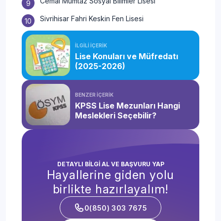
Cemal Mümtaz Sosyal Bilimler Lisesi
Sivrihisar Fahri Keskin Fen Lisesi
İLGİLİ İÇERİK
Lise Konuları ve Müfredatı
(2025-2026)
BENZER İÇERİK
KPSS Lise Mezunları Hangi
Meslekleri Seçebilir?
DETAYLI BİLGİ AL VE BAŞVURU YAP
Hayallerine giden yolu
birlikte hazırlayalım!
0(850) 303 7675