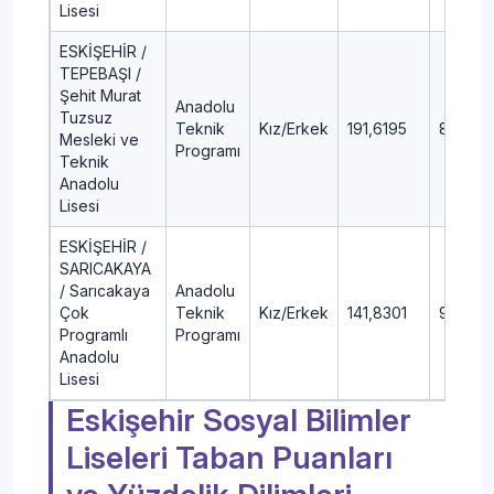
Lisesi
ESKİŞEHİR /
TEPEBAŞI /
Şehit Murat
Anadolu
Tuzsuz
Teknik
Kız/Erkek
191,6195
81,51
Mesleki ve
Programı
Teknik
Anadolu
Lisesi
ESKİŞEHİR /
SARICAKAYA
/ Sarıcakaya
Anadolu
Çok
Teknik
Kız/Erkek
141,8301
92,45
Programlı
Programı
Anadolu
Lisesi
Eskişehir Sosyal Bilimler
Liseleri Taban Puanları