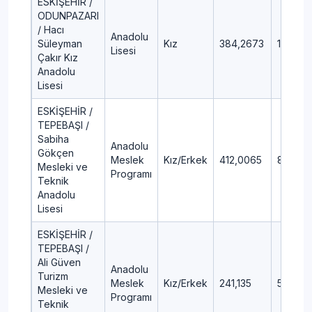
ESKİŞEHİR /
ODUNPAZARI
/ Hacı
Anadolu
Süleyman
Kız
384,2673
13,41
Lisesi
Çakır Kız
Anadolu
Lisesi
ESKİŞEHİR /
TEPEBAŞI /
Sabiha
Anadolu
Gökçen
Meslek
Kız/Erkek
412,0065
8,82
Mesleki ve
Programı
Teknik
Anadolu
Lisesi
ESKİŞEHİR /
TEPEBAŞI /
Ali Güven
Anadolu
Turizm
Meslek
Kız/Erkek
241,135
51,85
Mesleki ve
Programı
Teknik