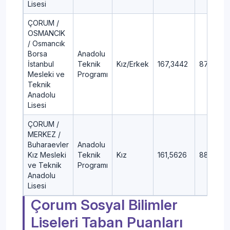
Lisesi
ÇORUM /
OSMANCIK
/ Osmancık
Borsa
Anadolu
İstanbul
Teknik
Kız/Erkek
167,3442
87,84
Mesleki ve
Programı
Teknik
Anadolu
Lisesi
ÇORUM /
MERKEZ /
Buharaevler
Anadolu
Kız Mesleki
Teknik
Kız
161,5626
88,88
ve Teknik
Programı
Anadolu
Lisesi
Çorum Sosyal Bilimler
Liseleri Taban Puanları