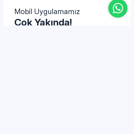
Mobil Uygulamamız
Çok Yakında!
Başarıya giden yol artık
cebinizde her zaman sizinle!
Danışmanlık
YKS Öğrenci Danışmanlığı
LGS Öğrenci Danışmanlığı
Eğitmen Eğitimleri
Kurumsal
Nasıl Çalışıyoruz?