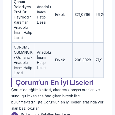
Çorum
Belediyesi
Anadolu
Prof. Dr.
İmam
Erkek
321,0766
26,26
Hayreddin
Hatip
Karaman
Lisesi
Anadolu
İmam Hatip
Lisesi
ÇORUM /
OSMANCIK
Anadolu
/ Osmancık
İmam
Erkek
206,3028
71,9
Anadolu
Hatip
İmam Hatip
Lisesi
Lisesi
Çorum’un En İyi Liseleri
Çorum’da eğitim kalitesi, akademik başarı oranları ve
sunduğu imkanlarla öne çıkan birçok lise
bulunmaktadır. İşte Çorum’un en iyi liseleri arasında yer
alan bazı okullar:
15 Temmuz Şehitleri Fen Lisesi