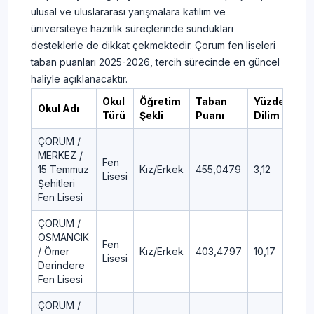
ulusal ve uluslararası yarışmalara katılım ve
üniversiteye hazırlık süreçlerinde sundukları
desteklerle de dikkat çekmektedir. Çorum fen liseleri
taban puanları 2025-2026, tercih sürecinde en güncel
haliyle açıklanacaktır.
Okul
Öğretim
Taban
Yüzdelik
Okul Adı
Türü
Şekli
Puanı
Dilim
ÇORUM /
MERKEZ /
Fen
15 Temmuz
Kız/Erkek
455,0479
3,12
Lisesi
Şehitleri
Fen Lisesi
ÇORUM /
OSMANCIK
Fen
/ Ömer
Kız/Erkek
403,4797
10,17
Lisesi
Derindere
Fen Lisesi
ÇORUM /