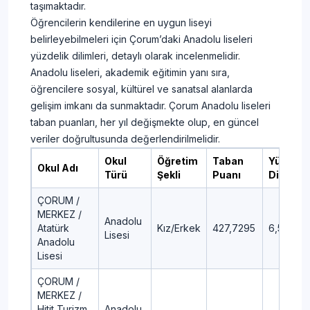
taşımaktadır.
Öğrencilerin kendilerine en uygun liseyi
belirleyebilmeleri için Çorum’daki Anadolu liseleri
yüzdelik dilimleri, detaylı olarak incelenmelidir.
Anadolu liseleri, akademik eğitimin yanı sıra,
öğrencilere sosyal, kültürel ve sanatsal alanlarda
gelişim imkanı da sunmaktadır. Çorum Anadolu liseleri
taban puanları, her yıl değişmekte olup, en güncel
veriler doğrultusunda değerlendirilmelidir.
Okul
Öğretim
Taban
Yüzdelik
Okul Adı
Türü
Şekli
Puanı
Dilim
ÇORUM /
MERKEZ /
Anadolu
Atatürk
Kız/Erkek
427,7295
6,52
Lisesi
Anadolu
Lisesi
ÇORUM /
MERKEZ /
Hitit Turizm
Anadolu