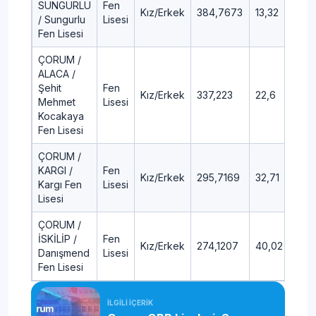
SUNGURLU
Fen
Kız/Erkek
384,7673
13,32
/ Sungurlu
Lisesi
Fen Lisesi
ÇORUM /
ALACA /
Şehit
Fen
Kız/Erkek
337,223
22,6
Mehmet
Lisesi
Kocakaya
Fen Lisesi
ÇORUM /
KARGI /
Fen
Kız/Erkek
295,7169
32,71
Kargı Fen
Lisesi
Lisesi
ÇORUM /
İSKİLİP /
Fen
Kız/Erkek
274,1207
40,02
Danışmend
Lisesi
Fen Lisesi
İLGİLİ İÇERİK