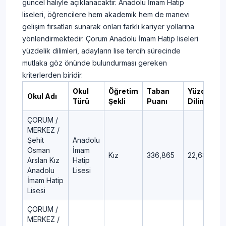
güncel haliyle açıklanacaktır. Anadolu İmam Hatip
liseleri, öğrencilere hem akademik hem de manevi
gelişim fırsatları sunarak onları farklı kariyer yollarına
yönlendirmektedir. Çorum Anadolu İmam Hatip liseleri
yüzdelik dilimleri, adayların lise tercih sürecinde
mutlaka göz önünde bulundurması gereken
kriterlerden biridir.
Okul
Öğretim
Taban
Yüzdelik
Okul Adı
Türü
Şekli
Puanı
Dilim
ÇORUM /
MERKEZ /
Şehit
Anadolu
Osman
İmam
Kız
336,865
22,68
Arslan Kız
Hatip
Anadolu
Lisesi
İmam Hatip
Lisesi
ÇORUM /
MERKEZ /