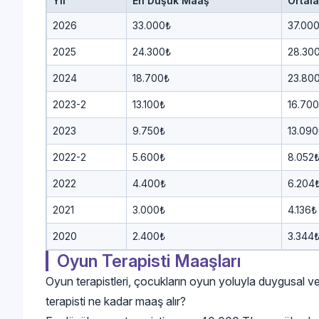
Yıl
En Düşük Maaş
Ortal
2026
33.000₺
37.00
2025
24.300₺
28.30
2024
18.700₺
23.80
2023-2
13.100₺
16.70
2023
9.750₺
13.090
2022-2
5.600₺
8.052
2022
4.400₺
6.204
2021
3.000₺
4.136₺
2020
2.400₺
3.344
Oyun Terapisti Maaşları
Oyun terapistleri, çocukların oyun yoluyla duygusal ve
terapisti ne kadar maaş alır?