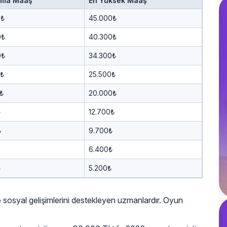
ama Maaş
En Yüksek Maaş
0₺
45.000₺
0₺
40.300₺
0₺
34.300₺
0₺
25.500₺
₺
20.000₺
₺
12.700₺
₺
9.700₺
6.400₺
₺
5.200₺
 sosyal gelişimlerini destekleyen uzmanlardır. Oyun