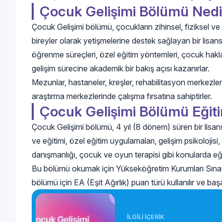
Çocuk Gelişimi Bölümü Nedi
Çocuk Gelişimi bölümü, çocukların zihinsel, fiziksel ve 
bireyler olarak yetişmelerine destek sağlayan bir lisans
öğrenme süreçleri, özel eğitim yöntemleri, çocuk hakları,
gelişim sürecine akademik bir bakış açısı kazanırlar.
Mezunlar, hastaneler, kreşler, rehabilitasyon merkezler
araştırma merkezlerinde çalışma fırsatına sahiptirler.
Çocuk Gelişimi Bölümü Eğit
Çocuk Gelişimi bölümü, 4 yıl (8 dönem) süren bir lisans
ve eğitimi, özel eğitim uygulamaları, gelişim psikoloji
danışmanlığı, çocuk ve oyun terapisi gibi konularda eğit
Bu bölümü okumak için Yükseköğretim Kurumları Sınav
bölümü için EA (Eşit Ağırlık) puan türü kullanılır ve başa
İLGİLİ İÇERİK