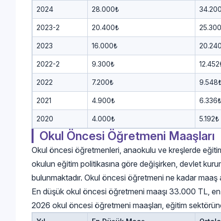
2024
28.000₺
34.20
2023-2
20.400₺
25.30
2023
16.000₺
20.24
2022-2
9.300₺
12.452
2022
7.200₺
9.548
2021
4.900₺
6.336
2020
4.000₺
5.192₺
Okul Öncesi Öğretmeni Maaşları
Okul öncesi öğretmenleri, anaokulu ve kreşlerde eğitim
okulun eğitim politikasına göre değişirken, devlet kuruml
bulunmaktadır. Okul öncesi öğretmeni ne kadar maaş a
En düşük okul öncesi öğretmeni maaşı 33.000 TL, en 
2026 okul öncesi öğretmeni maaşları, eğitim sektöründe