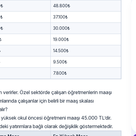
0₺
48.800₺
0₺
37.100₺
0₺
30.000₺
₺
19.000₺
₺
14.500₺
₺
9.500₺
7.800₺
 verirler. Özel sektörde çalışan öğretmenlerin maaşı
arında çalışanlar için belirli bir maaş skalası
lır?
yüksek okul öncesi öğretmeni maaşı 45.000 TL’dir.
ki yatırımlara bağlı olarak değişiklik göstermektedir.