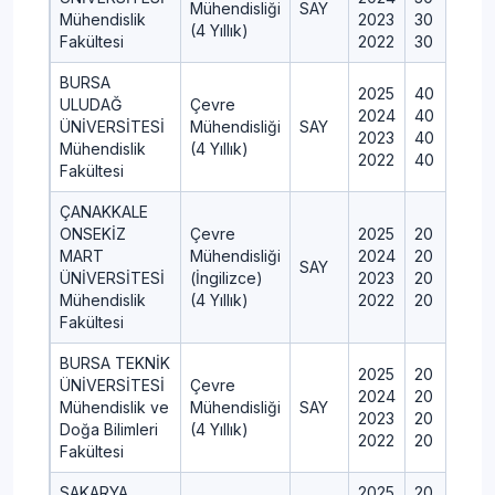
Mühendisliği
SAY
Mühendislik
2023
30
(4 Yıllık)
Fakültesi
2022
30
BURSA
2025
40
ULUDAĞ
Çevre
2024
40
ÜNİVERSİTESİ
Mühendisliği
SAY
2023
40
Mühendislik
(4 Yıllık)
2022
40
Fakültesi
ÇANAKKALE
ONSEKİZ
Çevre
2025
20
MART
Mühendisliği
2024
20
SAY
ÜNİVERSİTESİ
(İngilizce)
2023
20
Mühendislik
(4 Yıllık)
2022
20
Fakültesi
BURSA TEKNİK
2025
20
ÜNİVERSİTESİ
Çevre
2024
20
Mühendislik ve
Mühendisliği
SAY
2023
20
Doğa Bilimleri
(4 Yıllık)
2022
20
Fakültesi
SAKARYA
2025
20