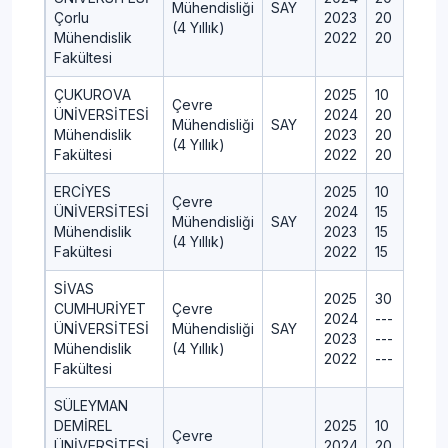
Mühendisliği
SAY
Çorlu
2023
20
(4 Yıllık)
Mühendislik
2022
20
Fakültesi
ÇUKUROVA
2025
10
Çevre
ÜNİVERSİTESİ
2024
20
Mühendisliği
SAY
Mühendislik
2023
20
(4 Yıllık)
Fakültesi
2022
20
ERCİYES
2025
10
Çevre
ÜNİVERSİTESİ
2024
15
Mühendisliği
SAY
Mühendislik
2023
15
(4 Yıllık)
Fakültesi
2022
15
SİVAS
2025
30
CUMHURİYET
Çevre
2024
---
ÜNİVERSİTESİ
Mühendisliği
SAY
2023
---
Mühendislik
(4 Yıllık)
2022
---
Fakültesi
SÜLEYMAN
DEMİREL
2025
10
Çevre
ÜNİVERSİTESİ
2024
20