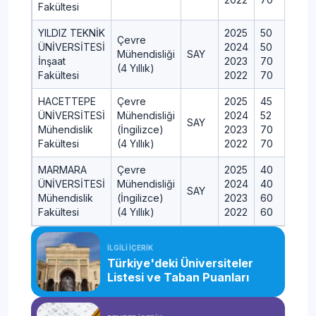
Fakültesi
YILDIZ TEKNİK
2025
50
Çevre
ÜNİVERSİTESİ
2024
50
Mühendisliği
SAY
İnşaat
2023
70
(4 Yıllık)
Fakültesi
2022
70
HACETTEPE
Çevre
2025
45
ÜNİVERSİTESİ
Mühendisliği
2024
52
SAY
Mühendislik
(İngilizce)
2023
70
Fakültesi
(4 Yıllık)
2022
70
MARMARA
Çevre
2025
40
ÜNİVERSİTESİ
Mühendisliği
2024
40
SAY
Mühendislik
(İngilizce)
2023
60
Fakültesi
(4 Yıllık)
2022
60
İLGİLİ İÇERİK
Türkiye'deki Üniversiteler
Listesi ve Taban Puanları