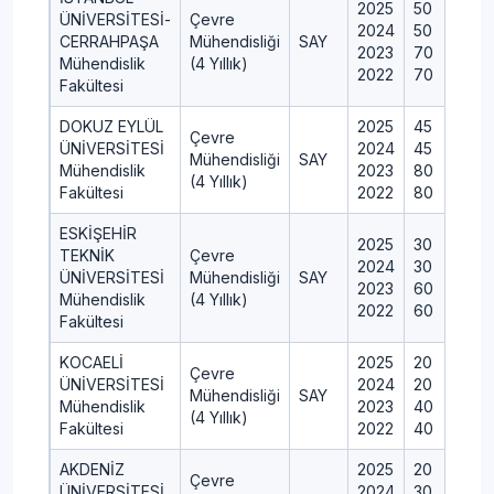
2025
50
ÜNİVERSİTESİ-
Çevre
2024
50
CERRAHPAŞA
Mühendisliği
SAY
2023
70
Mühendislik
(4 Yıllık)
2022
70
Fakültesi
DOKUZ EYLÜL
2025
45
Çevre
ÜNİVERSİTESİ
2024
45
Mühendisliği
SAY
Mühendislik
2023
80
(4 Yıllık)
Fakültesi
2022
80
ESKİŞEHİR
2025
30
TEKNİK
Çevre
2024
30
ÜNİVERSİTESİ
Mühendisliği
SAY
2023
60
Mühendislik
(4 Yıllık)
2022
60
Fakültesi
KOCAELİ
2025
20
Çevre
ÜNİVERSİTESİ
2024
20
Mühendisliği
SAY
Mühendislik
2023
40
(4 Yıllık)
Fakültesi
2022
40
AKDENİZ
2025
20
Çevre
ÜNİVERSİTESİ
2024
30