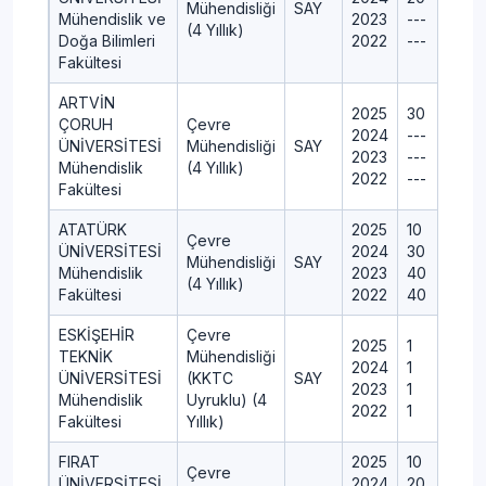
Mühendisliği
SAY
Mühendislik ve
2023
---
(4 Yıllık)
Doğa Bilimleri
2022
---
Fakültesi
ARTVİN
2025
30
ÇORUH
Çevre
2024
---
ÜNİVERSİTESİ
Mühendisliği
SAY
2023
---
Mühendislik
(4 Yıllık)
2022
---
Fakültesi
ATATÜRK
2025
10
Çevre
ÜNİVERSİTESİ
2024
30
Mühendisliği
SAY
Mühendislik
2023
40
(4 Yıllık)
Fakültesi
2022
40
ESKİŞEHİR
Çevre
2025
1
TEKNİK
Mühendisliği
2024
1
ÜNİVERSİTESİ
(KKTC
SAY
2023
1
Mühendislik
Uyruklu) (4
2022
1
Fakültesi
Yıllık)
FIRAT
2025
10
Çevre
ÜNİVERSİTESİ
2024
20