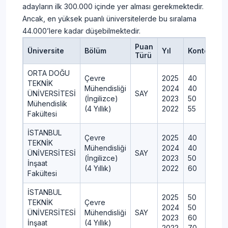
adayların ilk 300.000 içinde yer alması gerekmektedir.
Ancak, en yüksek puanlı üniversitelerde bu sıralama
44.000’lere kadar düşebilmektedir.
Puan
Üniversite
Bölüm
Yıl
Kontenjan
Türü
ORTA DOĞU
Çevre
2025
40
TEKNİK
Mühendisliği
2024
40
ÜNİVERSİTESİ
SAY
(İngilizce)
2023
50
Mühendislik
(4 Yıllık)
2022
55
Fakültesi
İSTANBUL
Çevre
2025
40
TEKNİK
Mühendisliği
2024
40
ÜNİVERSİTESİ
SAY
(İngilizce)
2023
50
İnşaat
(4 Yıllık)
2022
60
Fakültesi
İSTANBUL
2025
50
TEKNİK
Çevre
2024
50
ÜNİVERSİTESİ
Mühendisliği
SAY
2023
60
İnşaat
(4 Yıllık)
2022
70