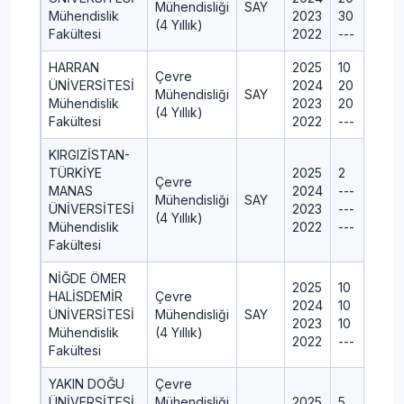
Mühendisliği
SAY
Mühendislik
2023
30
(4 Yıllık)
Fakültesi
2022
---
HARRAN
2025
10
Çevre
ÜNİVERSİTESİ
2024
20
Mühendisliği
SAY
Mühendislik
2023
20
(4 Yıllık)
Fakültesi
2022
---
KIRGIZİSTAN-
TÜRKİYE
2025
2
Çevre
MANAS
2024
---
Mühendisliği
SAY
ÜNİVERSİTESİ
2023
---
(4 Yıllık)
Mühendislik
2022
---
Fakültesi
NİĞDE ÖMER
2025
10
HALİSDEMİR
Çevre
2024
10
ÜNİVERSİTESİ
Mühendisliği
SAY
2023
10
Mühendislik
(4 Yıllık)
2022
---
Fakültesi
YAKIN DOĞU
Çevre
ÜNİVERSİTESİ
Mühendisliği
2025
5