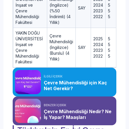
İnşaat ve
(İngilizce)
2024
5
SAY
Çevre
(%50
2023
5
Mühendisliği
İndirimli) (4
2022
5
Fakültesi
Yıllık)
YAKIN DOĞU
Çevre
ÜNİVERSİTESİ
2025
5
Mühendisliği
İnşaat ve
2024
5
(İngilizce)
SAY
Çevre
2023
5
(Burslu) (4
Mühendisliği
2022
5
Yıllık)
Fakültesi
İLGİLİ İÇERİK
Çevre Mühendisliği için Kaç
Net Gerekir?
BENZER İÇERİK
Çevre Mühendisliği Nedir? Ne
İş Yapar? Maaşları