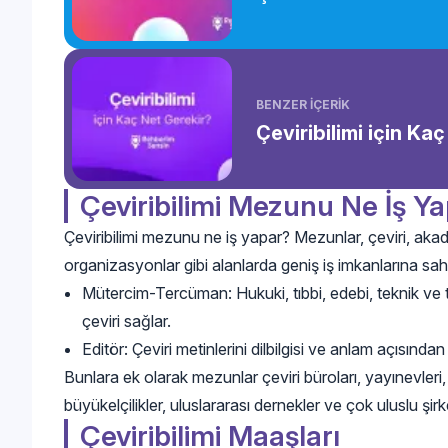
BENZER İÇERİK
Çeviribilimi için Ka
Çeviribilimi Mezunu Ne İş Y
Çeviribilimi mezunu ne iş yapar? Mezunlar, çeviri, akad
organizasyonlar gibi alanlarda geniş iş imkanlarına sahi
Mütercim-Tercüman: Hukuki, tıbbi, edebi, teknik ve ti
çeviri sağlar.
Editör: Çeviri metinlerini dilbilgisi ve anlam açısında
Bunlara ek olarak mezunlar çeviri büroları, yayınevleri, 
büyükelçilikler, uluslararası dernekler ve çok uluslu şirke
Çeviribilimi Maaşları