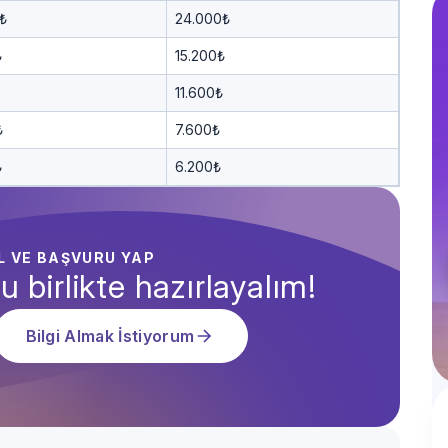
₺
24.000₺
₺
15.200₺
11.600₺
₺
7.600₺
₺
6.200₺
AL VE BAŞVURU YAP
u birlikte hazırlayalım!
Bilgi Almak İstiyorum