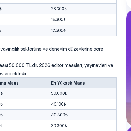
₺
23.300₺
₺
15.300₺
₺
12.500₺
rı yayıncılık sektörüne ve deneyim düzeylerine göre
şı 50.000 TL’dir. 2026 editör maaşları, yayınevleri ve
östermektedir.
ama Maaş
En Yüksek Maaş
0₺
50.000₺
0₺
46.100₺
0₺
40.800₺
0₺
30.300₺