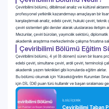
Çeviribilimi bölümü, dilbilimsel analiz ve kültürel aktarı
profesyonel yetkinlik kazandırmayı amaçlayan bir lisans p
karşılaştırmalı analiz, edebi çeviri, hukuki çeviri, teknik 
çeviri sistemleri gibi dersler alarak uluslararası iletişim
Mezunlar, çeviri büroları, yayıncılık sektörü, diplomatik 
akademik araştırma merkezlerinde çalışma fırsatına sahi
Çeviribilimi Bölümü Eğitim S
Çeviribilimi bölümü, 4 yıl (8 dönem) süren bir lisans pro
edebi çeviri, simultane çeviri, ardıl çeviri, terminoloji çalı
akademik yazım teknikleri gibi konularda eğitim alırlar.
Bu bölümü okumak için Yükseköğretim Kurumları Sınavı
için DİL (Dil) puan türü kullanılır ve başarı sıralaması ge
İLGİLİ İÇERİK
Çeviribilimi Taban P