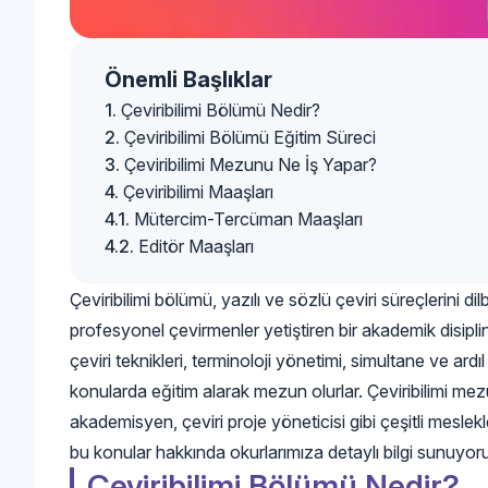
Önemli Başlıklar
Çeviribilimi Bölümü Nedir?
Çeviribilimi Bölümü Eğitim Süreci
Çeviribilimi Mezunu Ne İş Yapar?
Çeviribilimi Maaşları
Mütercim-Tercüman Maaşları
Editör Maaşları
Çeviribilimi bölümü, yazılı ve sözlü çeviri süreçlerini dil
profesyonel çevirmenler yetiştiren bir akademik disipli
çeviri teknikleri, terminoloji yönetimi, simultane ve ardıl 
konularda eğitim alarak mezun olurlar. Çeviribilimi me
akademisyen, çeviri proje yöneticisi gibi çeşitli mesle
bu konular hakkında okurlarımıza detaylı bilgi sunuyor
Çeviribilimi Bölümü Nedir?