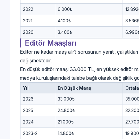
2022
6.000₺
12.892
2021
4.100₺
8.536
2020
3.400₺
6.996
Editör Maaşları
Editör ne kadar maaş alır? sorusunun yanıtı, çalıştıkla
değişmektedir.
En düşük editör maaşı 33.000 TL, en yüksek editör maa
medya kuruluşlarındaki talebe bağlı olarak değişiklik g
Yıl
En Düşük Maaş
Ortal
2026
33.000₺
35.00
2025
24.800₺
32.30
2024
21.000₺
27.70
2023-2
14.800₺
19.80