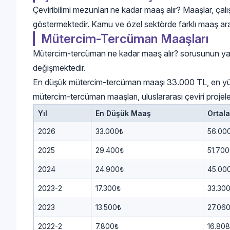
Çeviribilimi mezunları ne kadar maaş alır? Maaşlar, çal
göstermektedir. Kamu ve özel sektörde farklı maaş aral
Mütercim-Tercüman Maaşları
Mütercim-tercüman ne kadar maaş alır? sorusunun yanıt
değişmektedir.
En düşük mütercim-tercüman maaşı 33.000 TL, en yü
mütercim-tercüman maaşları, uluslararası çeviri projele
Yıl
En Düşük Maaş
Ortal
2026
33.000₺
56.00
2025
29.400₺
51.700
2024
24.900₺
45.00
2023-2
17.300₺
33.30
2023
13.500₺
27.06
2022-2
7.800₺
16.80