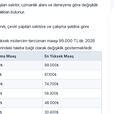
ışılan sektör, uzmanlık alanı ve deneyime göre değişiklik
ıkları bulunur.
ı, çeviri yapılan sektöre ve çalışma şekline göre
ksek mütercim-tercüman maaşı 99.000 TL’dir. 2026
rindeki talebe bağlı olarak değişiklik göstermektedir.
ama Maaş
En Yüksek Maaş
0₺
99.000₺
₺
81.100₺
0₺
74.700₺
0₺
58.300₺
0₺
48.000₺
8₺
30.400₺