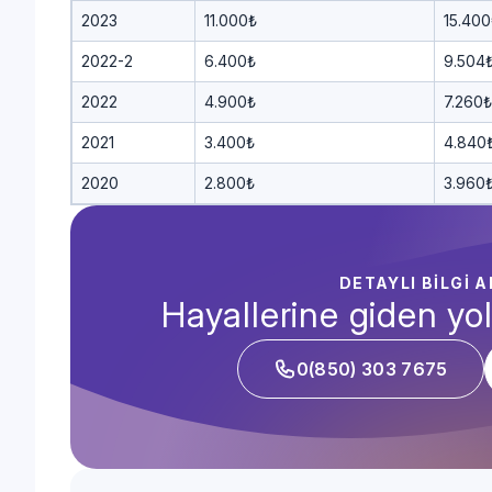
2023
11.000₺
15.400
2022-2
6.400₺
9.504
2022
4.900₺
7.260₺
2021
3.400₺
4.840
2020
2.800₺
3.960
DETAYLI BİLGİ 
Hayallerine giden yol
0(850) 303 7675