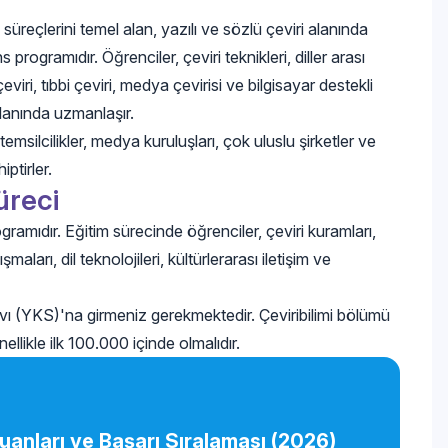
m süreçlerini temel alan, yazılı ve sözlü çeviri alanında
rogramıdır. Öğrenciler, çeviri teknikleri, diller arası
çeviri, tıbbi çeviri, medya çevirisi ve bilgisayar destekli
 alanında uzmanlaşır.
temsilcilikler, medya kuruluşları, çok uluslu şirketler ve
ptirler.
üreci
gramıdır. Eğitim sürecinde öğrenciler, çeviri kuramları,
şmaları, dil teknolojileri, kültürlerarası iletişim ve
 (YKS)'na girmeniz gerekmektedir. Çeviribilimi bölümü
nellikle ilk 100.000 içinde olmalıdır.
uanları ve Başarı Sıralaması (2026)