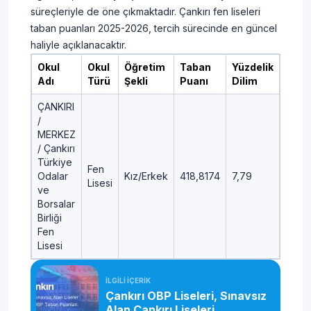
süreçleriyle de öne çıkmaktadır. Çankırı fen liseleri
taban puanları 2025-2026, tercih sürecinde en güncel
haliyle açıklanacaktır.
Okul
Okul
Öğretim
Taban
Yüzdelik
Adı
Türü
Şekli
Puanı
Dilim
ÇANKIRI
/
MERKEZ
/ Çankırı
Türkiye
Fen
Odalar
Kız/Erkek
418,8174
7,79
Lisesi
ve
Borsalar
Birliği
Fen
Lisesi
İLGİLİ İÇERİK
Çankırı OBP Liseleri, Sınavsız
Alan Çankırı Liseleri