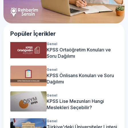
Popüler İçerikler
Genel
KPSS Ortaöğretim Konuları ve
Soru Dağılımı
Genel
KPSS Önlisans Konuları ve Soru
Dağılımı
Genel
KPSS Lise Mezunları Hangi
Meslekleri Seçebilir?
Genel
Türkiye'deki Üniversiteler Listesi