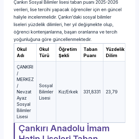
Çankırı Sosyal Bilimler lisesi taban puanı 2025-2026
verileri, lise tercihi yapacak öğrenciler için en güncel
haliyle incelenmelidir. Çankırı’daki sosyal bilimler
liseleri yüzdelik dilimleri, her yıl değişmekte olup,
öğrenci kontenjanlarına, başarı oranlarına ve tercih
yoğunluğuna göre güncellenmektedir.
Okul
Okul
Öğretim
Taban
Yüzdelik
Adı
Türü
Şekli
Puanı
Dilim
ÇANKIRI
/
MERKEZ
/
Sosyal
Nevzat
Bilimler
Kız/Erkek
331,8331
23,79
Ayaz
Lisesi
Sosyal
Bilimler
Lisesi
Çankırı Anadolu İmam
Hatip Liseleri Taban