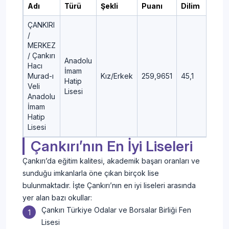
Adı
Türü
Şekli
Puanı
Dilim
ÇANKIRI
/
MERKEZ
/ Çankırı
Anadolu
Hacı
İmam
Murad-ı
Kız/Erkek
259,9651
45,1
Hatip
Veli
Lisesi
Anadolu
İmam
Hatip
Lisesi
Çankırı’nın En İyi Liseleri
Çankırı’da eğitim kalitesi, akademik başarı oranları ve
sunduğu imkanlarla öne çıkan birçok lise
bulunmaktadır. İşte Çankırı’nın en iyi liseleri arasında
yer alan bazı okullar:
Çankırı Türkiye Odalar ve Borsalar Birliği Fen
Lisesi