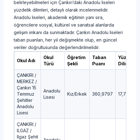
belirleyebilmeleri için Çankırı’daki Anadolu liseleri
yüzdelik dilimleri, detaylı olarak incelenmelidir.
Anadolu liseleri, akademik eğitimin yanı sıra,
öğrencilere sosyal, kültürel ve sanatsal alanlarda
gelişim imkanı da sunmaktadır. Çankırı Anadolu liseleri
taban puanları, her yıl değişmekte olup, en güncel
veriler doğrultusunda değerlendirilmelidir.
Okul
Öğretim
Taban
Yüzdelik
Okul Adı
Türü
Şekli
Puanı
Dilim
ÇANKIRI /
MERKEZ /
Çankırı 15
Anadolu
Temmuz
Kız/Erkek
360,9797
17,71
Lisesi
Şehitler
Anadolu
Lisesi
ÇANKIRI /
ILGAZ /
Ilgaz Şehit
Anadolu