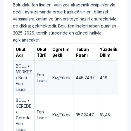
Bolu’daki fen liseleri, yalnızca akademik disiplinleriyle
değil, aynı zamanda proje bazlı eğitimleri, bilimsel
yarışmalara katılım ve üniversiteye hazırlık süreçleriyle
de dikkat çekmektedir. Bolu fen liseleri taban puanları
2025-2026, tercih sürecinde en güncel haliyle
açıklanacaktır.
Okul
Okul
Öğretim
Taban
Yüzdelik
Adı
Türü
Şekli
Puanı
Dilim
BOLU /
MERKEZ
Fen
/ Bolu
Kız/Erkek
445,7497
4,18
Lisesi
Fen
Lisesi
BOLU /
GEREDE
/
Fen
Kız/Erkek
357,2447
18,45
Gerede
Lisesi
Fen
Lisesi