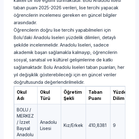
kaliteli bir lise eğitimi sunmaktadır. Bolu Anadolu lisesi
taban puanı 2025-2026 verileri, lise tercihi yapacak
öğrencilerin incelemesi gereken en güncel bilgiler
arasındadır.
Öğrencilerin doğru lise tercihi yapabilmeleri için
Bolu’daki Anadolu liseleri yüzdelik dilimleri, detaylı
şekilde incelenmelidir. Anadolu liseleri, sadece
akademik başarı sağlamakla kalmayıp, öğrencilerin
sosyal, sanatsal ve kültürel gelişimlerine de katkı
sağlamaktadır. Bolu Anadolu liseleri taban puanları, her
yıl değişiklik gösterebileceği için en güncel veriler
doğrultusunda değerlendirilmelidir.
Okul
Okul
Öğretim
Taban
Yüzdelik
Adı
Türü
Şekli
Puanı
Dilim
BOLU /
MERKEZ
/ İzzet
Anadolu
Kız/Erkek
410,8381
9
Baysal
Lisesi
Anadolu