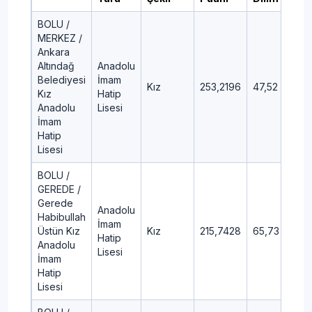
BOLU /
MERKEZ /
Ankara
Altındağ
Anadolu
Belediyesi
İmam
Kız
253,2196
47,52
Kız
Hatip
Anadolu
Lisesi
İmam
Hatip
Lisesi
BOLU /
GEREDE /
Gerede
Anadolu
Habibullah
İmam
Üstün Kız
Kız
215,7428
65,73
Hatip
Anadolu
Lisesi
İmam
Hatip
Lisesi