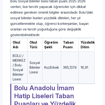
Bolu Sosyal Bilimler lisesi taban puanı 2025-2026
verileri, lise tercihi yapacak öğrenciler için dikkat
edilmesi gereken önemli bilgiler arasındadır. Bolu’daki
sosyal bilimler liseleri yüzdelik dilimleri, her yıl
güncellenmekte olup, öğrenci kontenjanları, başarı
oranları ve tercih yoğunluğuna göre değişiklik
gösterebilmektedir.
Okul
Okul
Öğretim
Taban
Yüzdelik
Adı
Türü
Şekli
Puanı
Dilim
BOLU /
MERKEZ
Sosyal
/ Bolu
Bilimler
Kız/Erkek
365,1374
16,91
Sosyal
Lisesi
Bilimler
Lisesi
Bolu Anadolu İmam
Hatip Liseleri Taban
Puanları ve Yüzdelik