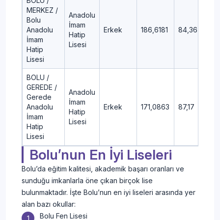
BOLU /
MERKEZ /
Anadolu
Bolu
İmam
Anadolu
Erkek
186,6181
84,36
Hatip
İmam
Lisesi
Hatip
Lisesi
BOLU /
GEREDE /
Anadolu
Gerede
İmam
Anadolu
Erkek
171,0863
87,17
Hatip
İmam
Lisesi
Hatip
Lisesi
Bolu’nun En İyi Liseleri
Bolu’da eğitim kalitesi, akademik başarı oranları ve
sunduğu imkanlarla öne çıkan birçok lise
bulunmaktadır. İşte Bolu’nun en iyi liseleri arasında yer
alan bazı okullar:
Bolu Fen Lisesi