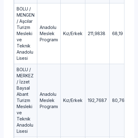
BOLU /
MENGEN
/ Aşcılar
Turizm
Anadolu
Mesleki
Meslek
Kız/Erkek
211,9838
68,19
ve
Programı
Teknik
Anadolu
Lisesi
BOLU /
MERKEZ
/ İzzet
Baysal
Abant
Anadolu
Turizm
Meslek
Kız/Erkek
192,7687
80,76
Mesleki
Programı
ve
Teknik
Anadolu
Lisesi