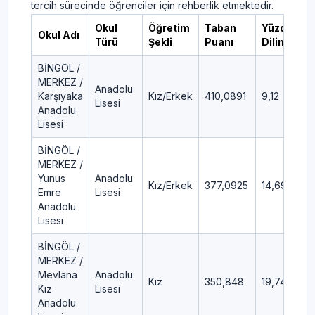
tercih sürecinde öğrenciler için rehberlik etmektedir.
Okul
Öğretim
Taban
Yüzdelik
Okul Adı
Türü
Şekli
Puanı
Dilim
BİNGÖL /
MERKEZ /
Anadolu
Karşıyaka
Kız/Erkek
410,0891
9,12
Lisesi
Anadolu
Lisesi
BİNGÖL /
MERKEZ /
Yunus
Anadolu
Kız/Erkek
377,0925
14,69
Emre
Lisesi
Anadolu
Lisesi
BİNGÖL /
MERKEZ /
Mevlana
Anadolu
Kız
350,848
19,74
Kız
Lisesi
Anadolu