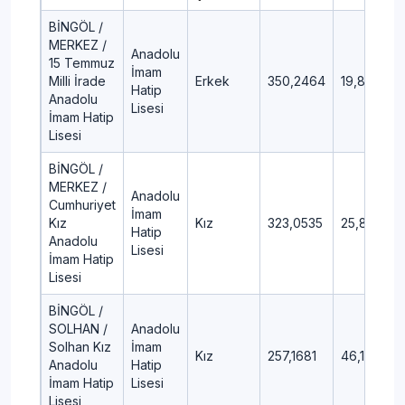
BİNGÖL /
MERKEZ /
Anadolu
15 Temmuz
İmam
Milli İrade
Erkek
350,2464
19,86
Hatip
Anadolu
Lisesi
İmam Hatip
Lisesi
BİNGÖL /
MERKEZ /
Anadolu
Cumhuriyet
İmam
Kız
Kız
323,0535
25,8
Hatip
Anadolu
Lisesi
İmam Hatip
Lisesi
BİNGÖL /
SOLHAN /
Anadolu
Solhan Kız
İmam
Kız
257,1681
46,1
Anadolu
Hatip
İmam Hatip
Lisesi
Lisesi