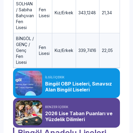
SOLHAN
/ Sabiha
Fen
Kız/Erkek
343,1248
21,34
Bahçıvan
Lisesi
Fen
Lisesi
BİNGÖL /
GENÇ /
Fen
Genç
Kız/Erkek
339,7416
22,05
Lisesi
Fen
Lisesi
İLGİLİ İÇERİK
Bingöl OBP Liseleri, Sınavsız
Alan Bingöl Liseleri
BENZER İÇERİK
2026 Lise Taban Puanları ve
Yüzdelik Dilimleri
Bingöl Anadolu Liseleri