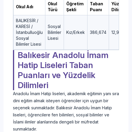
Okul
Öğretim
Taban
Yüzdelik
Okul Adı
Türü
Şekli
Puanı
Dilim
BALIKESİR /
KARESİ /
Sosyal
İstanbulluoğlu
Bilimler
Kız/Erkek
386,674
12,98
Sosyal
Lisesi
Bilimler Lisesi
Balıkesir Anadolu İmam
Hatip Liseleri Taban
Puanları ve Yüzdelik
Dilimleri
Anadolu İmam Hatip liseleri, akademik eğitimin yanı sıra
dini eğitim almak isteyen öğrenciler için uygun bir
seçenek sunmaktadır. Balıkesir Anadolu İmam Hatip
liseleri, öğrencilere fen bilimleri, sosyal bilimler ve
İslami ilimler alanlarında dengeli bir müfredat
sunmaktadır.