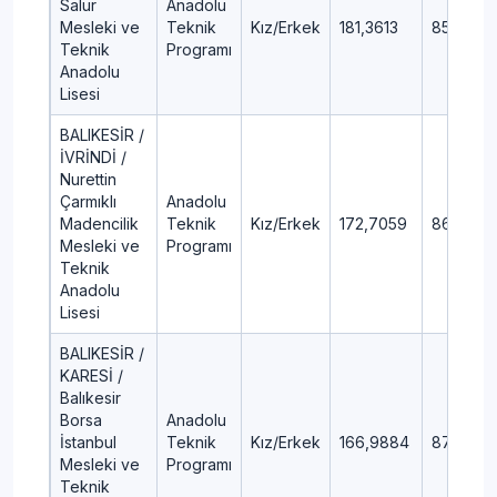
Salur
Anadolu
Mesleki ve
Teknik
Kız/Erkek
181,3613
85,31
Teknik
Programı
Anadolu
Lisesi
BALIKESİR /
İVRİNDİ /
Nurettin
Çarmıklı
Anadolu
Madencilik
Teknik
Kız/Erkek
172,7059
86,87
Mesleki ve
Programı
Teknik
Anadolu
Lisesi
BALIKESİR /
KARESİ /
Balıkesir
Borsa
Anadolu
İstanbul
Teknik
Kız/Erkek
166,9884
87,91
Mesleki ve
Programı
Teknik