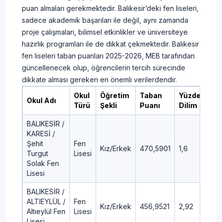
puan almaları gerekmektedir. Balıkesir’deki fen liseleri,
sadece akademik başarıları ile değil, aynı zamanda
proje çalışmaları, bilimsel etkinlikler ve üniversiteye
hazırlık programları ile de dikkat çekmektedir. Balıkesir
fen liseleri taban puanları 2025-2026, MEB tarafından
güncellenecek olup, öğrencilerin tercih sürecinde
dikkate alması gereken en önemli verilerdendir.
Okul
Öğretim
Taban
Yüzdelik
Okul Adı
Türü
Şekli
Puanı
Dilim
BALIKESİR /
KARESİ /
Şehit
Fen
Kız/Erkek
470,5901
1,6
Turgut
Lisesi
Solak Fen
Lisesi
BALIKESİR /
ALTIEYLÜL /
Fen
Kız/Erkek
456,9521
2,92
Altıeylül Fen
Lisesi
Lisesi