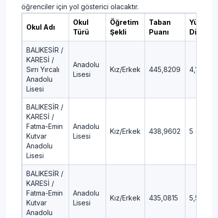
öğrenciler için yol gösterici olacaktır.
Okul
Öğretim
Taban
Yüzdeli
Okul Adı
Türü
Şekli
Puanı
Dilim
BALIKESİR /
KARESİ /
Anadolu
Sırrı Yırcalı
Kız/Erkek
445,8209
4,17
Lisesi
Anadolu
Lisesi
BALIKESİR /
KARESİ /
Fatma-Emin
Anadolu
Kız/Erkek
438,9602
5
Kutvar
Lisesi
Anadolu
Lisesi
BALIKESİR /
KARESİ /
Fatma-Emin
Anadolu
Kız/Erkek
435,0815
5,51
Kutvar
Lisesi
Anadolu