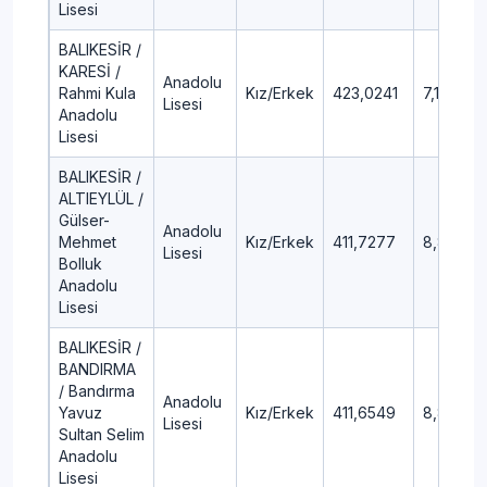
Lisesi
BALIKESİR /
KARESİ /
Anadolu
Rahmi Kula
Kız/Erkek
423,0241
7,18
Lisesi
Anadolu
Lisesi
BALIKESİR /
ALTIEYLÜL /
Gülser-
Anadolu
Mehmet
Kız/Erkek
411,7277
8,86
Lisesi
Bolluk
Anadolu
Lisesi
BALIKESİR /
BANDIRMA
/ Bandırma
Anadolu
Yavuz
Kız/Erkek
411,6549
8,87
Lisesi
Sultan Selim
Anadolu
Lisesi