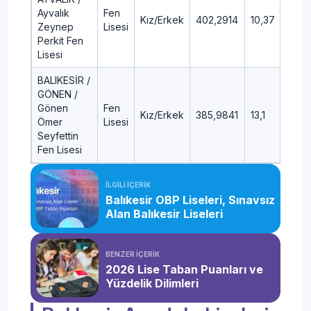
Ayvalık
Fen
Kız/Erkek
402,2914
10,37
Zeynep
Lisesi
Perkit Fen
Lisesi
BALIKESİR /
GÖNEN /
Gönen
Fen
Kız/Erkek
385,9841
13,1
Ömer
Lisesi
Seyfettin
Fen Lisesi
İLGİLİ İÇERİK
Balıkesir OBP Liseleri, Sınavsız
Alan Balıkesir Liseleri
BENZER İÇERİK
2026 Lise Taban Puanları ve
Yüzdelik Dilimleri