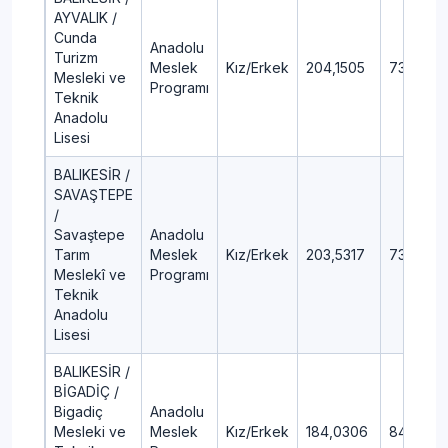
AYVALIK /
Cunda
Anadolu
Turizm
Meslek
Kız/Erkek
204,1505
73,31
Mesleki ve
Programı
Teknik
Anadolu
Lisesi
BALIKESİR /
SAVAŞTEPE
/
Savaştepe
Anadolu
Tarım
Meslek
Kız/Erkek
203,5317
73,72
Meslekî ve
Programı
Teknik
Anadolu
Lisesi
BALIKESİR /
BİGADİÇ /
Bigadiç
Anadolu
Mesleki ve
Meslek
Kız/Erkek
184,0306
84,83