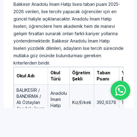
Balıkesir Anadolu İmam Hatip lisesi taban puanı 2025-
2026 verileri, lise tercihi yapacak öğrenciler için en
güncel haliyle açıklanacaktır. Anadolu İmam Hatip
liseleri, öğrencilere hem akademik hem de manevi
gelişim fırsatları sunarak onları farklı kariyer yollarına
yönlendirmektedir. Balıkesir Anadolu İmam Hatip
liseleri yüzdelik dilimleri, adayların lise tercih sürecinde
mutlaka göz önünde bulundurması gereken
kriterlerden biridir.
Okul
Öğretim
Taban
Yüzdel
Okul Adı
Türü
Şekli
Puanı
Dilim
BALIKESİR /
Anadolu
BANDIRMA /
İmam
Ali Öztaylan
Kız/Erkek
392,6378
11,97
Hatip
Anadolu İmam
Lisesi
Hatip Lisesi
BALIKESİR /
Anadolu
BANDIRMA /
İmam