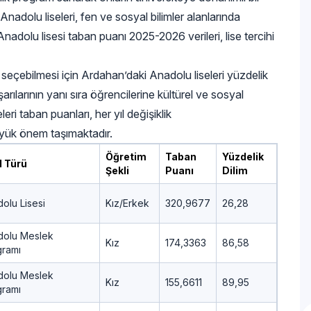
nadolu liseleri, fen ve sosyal bilimler alanlarında
adolu lisesi taban puanı 2025-2026 verileri, lise tercihi
i seçebilmesi için Ardahan’daki Anadolu liseleri yüzdelik
şarılarının yanı sıra öğrencilerine kültürel ve sosyal
ri taban puanları, her yıl değişiklik
üyük önem taşımaktadır.
Öğretim
Taban
Yüzdelik
l Türü
Şekli
Puanı
Dilim
olu Lisesi
Kız/Erkek
320,9677
26,28
dolu Meslek
Kız
174,3363
86,58
gramı
dolu Meslek
Kız
155,6611
89,95
gramı