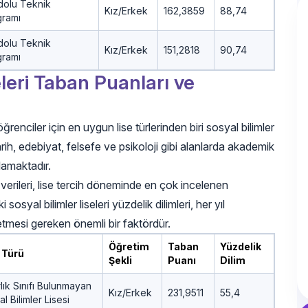
dolu Teknik
Kız/Erkek
162,3859
88,74
gramı
dolu Teknik
Kız/Erkek
151,2818
90,74
gramı
leri Taban Puanları ve
enciler için en uygun lise türlerinden biri sosyal bilimler
 tarih, edebiyat, felsefe ve psikoloji gibi alanlarda akademik
lamaktadır.
erileri, lise tercih döneminde en çok incelenen
syal bilimler liseleri yüzdelik dilimleri, her yıl
etmesi gereken önemli bir faktördür.
Öğretim
Taban
Yüzdelik
 Türü
Şekli
Puanı
Dilim
lık Sınıfı Bulunmayan
Kız/Erkek
231,9511
55,4
l Bilimler Lisesi