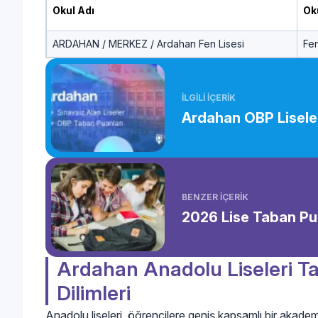
Okul Adı
Ok
ARDAHAN / MERKEZ / Ardahan Fen Lisesi
Fen
İLGİLİ İÇERİK
Ardahan OBP Liseler
BENZER İÇERİK
2026 Lise Taban Pua
Ardahan Anadolu Liseleri Ta
Dilimleri
Anadolu liseleri, öğrencilere geniş kapsamlı bir akade