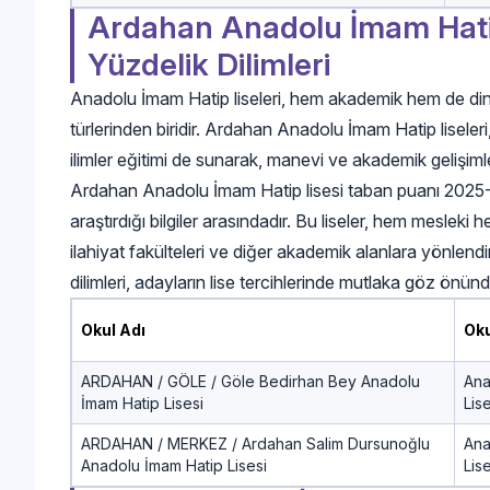
Ardahan Anadolu İmam Hatip
Yüzdelik Dilimleri
Anadolu İmam Hatip liseleri, hem akademik hem de dini e
türlerinden biridir. Ardahan Anadolu İmam Hatip liseleri
ilimler eğitimi de sunarak, manevi ve akademik gelişiml
Ardahan Anadolu İmam Hatip lisesi taban puanı 2025-202
araştırdığı bilgiler arasındadır. Bu liseler, hem meslek
ilahiyat fakülteleri ve diğer akademik alanlara yönlen
dilimleri, adayların lise tercihlerinde mutlaka göz önün
Okul Adı
Oku
ARDAHAN / GÖLE / Göle Bedirhan Bey Anadolu
Ana
İmam Hatip Lisesi
Lise
ARDAHAN / MERKEZ / Ardahan Salim Dursunoğlu
Ana
Anadolu İmam Hatip Lisesi
Lise