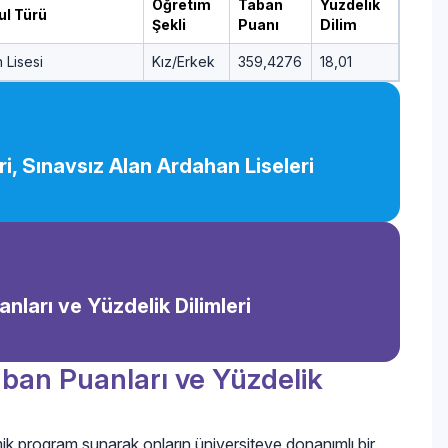
Öğretim
Taban
Yüzdelik
ul Türü
Şekli
Puanı
Dilim
 Lisesi
Kız/Erkek
359,4276
18,01
i, Sınavsız Alan Ardahan Liseleri
nları ve Yüzdelik Dilimleri
ban Puanları ve Yüzdelik
mik program sunarak onların üniversiteye donanımlı bir