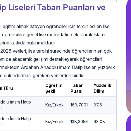
 Liseleri Taban Puanları ve
ğitim almak isteyen öğrenciler için tercih edilen lise
, öğrencilere genel lise müfredatına ek olarak İslami
erine katkıda bulunmaktadır.
6 verileri, lise tercihi sürecinde öğrencilerin en çok
i hem de akademik gelişimi destekleyerek öğrencileri
dirmektedir. Ardahan Anadolu İmam Hatip liseleri yüzdelik
de bulundurması gereken verilerden biridir.
Öğretim
Taban
Yüzdelik
l Türü
Şekli
Puanı
Dilim
dolu İmam Hatip
Kız/Erkek
168,7001
87,6
si
dolu İmam Hatip
Kız/Erkek
138,3053
93,08
si