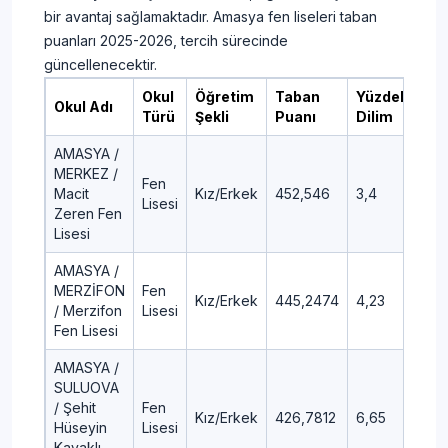
bir avantaj sağlamaktadır. Amasya fen liseleri taban
puanları 2025-2026, tercih sürecinde
güncellenecektir.
Okul
Öğretim
Taban
Yüzdelik
Okul Adı
Türü
Şekli
Puanı
Dilim
AMASYA /
MERKEZ /
Fen
Macit
Kız/Erkek
452,546
3,4
Lisesi
Zeren Fen
Lisesi
AMASYA /
MERZİFON
Fen
Kız/Erkek
445,2474
4,23
/ Merzifon
Lisesi
Fen Lisesi
AMASYA /
SULUOVA
/ Şehit
Fen
Kız/Erkek
426,7812
6,65
Hüseyin
Lisesi
Kavaklı