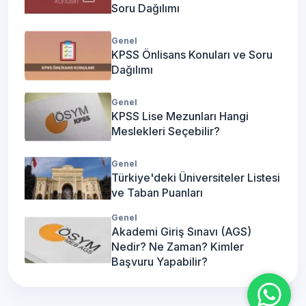
Soru Dağılımı
Genel
KPSS Önlisans Konuları ve Soru
Dağılımı
Genel
KPSS Lise Mezunları Hangi
Meslekleri Seçebilir?
Genel
Türkiye'deki Üniversiteler Listesi
ve Taban Puanları
Genel
Akademi Giriş Sınavı (AGS)
Nedir? Ne Zaman? Kimler
Başvuru Yapabilir?