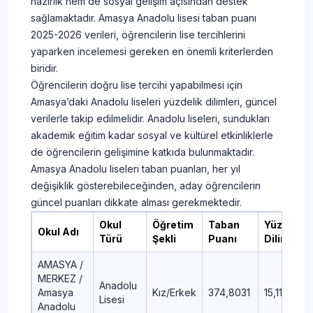
hazırlık hem de sosyal gelişim açısından destek
sağlamaktadır. Amasya Anadolu lisesi taban puanı
2025-2026 verileri, öğrencilerin lise tercihlerini
yaparken incelemesi gereken en önemli kriterlerden
biridir.
Öğrencilerin doğru lise tercihi yapabilmesi için
Amasya’daki Anadolu liseleri yüzdelik dilimleri, güncel
verilerle takip edilmelidir. Anadolu liseleri, sundukları
akademik eğitim kadar sosyal ve kültürel etkinliklerle
de öğrencilerin gelişimine katkıda bulunmaktadır.
Amasya Anadolu liseleri taban puanları, her yıl
değişiklik gösterebileceğinden, aday öğrencilerin
güncel puanları dikkate alması gerekmektedir.
Okul
Öğretim
Taban
Yüzdelik
Okul Adı
Türü
Şekli
Puanı
Dilim
AMASYA /
MERKEZ /
Anadolu
Amasya
Kız/Erkek
374,8031
15,11
Lisesi
Anadolu