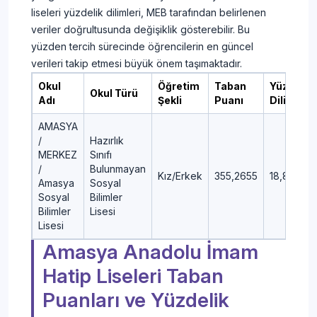
liseleri yüzdelik dilimleri, MEB tarafından belirlenen
veriler doğrultusunda değişiklik gösterebilir. Bu
yüzden tercih sürecinde öğrencilerin en güncel
verileri takip etmesi büyük önem taşımaktadır.
Okul
Öğretim
Taban
Yüzdelik
Okul Türü
Adı
Şekli
Puanı
Dilim
AMASYA
/
Hazırlık
MERKEZ
Sınıfı
/
Bulunmayan
Kız/Erkek
355,2655
18,84
Amasya
Sosyal
Sosyal
Bilimler
Bilimler
Lisesi
Lisesi
Amasya Anadolu İmam
Hatip Liseleri Taban
Puanları ve Yüzdelik