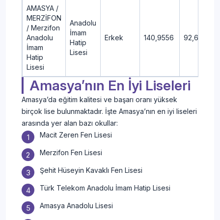
AMASYA /
MERZİFON
Anadolu
/ Merzifon
İmam
Anadolu
Erkek
140,9556
92,61
Hatip
İmam
Lisesi
Hatip
Lisesi
Amasya’nın En İyi Liseleri
Amasya’da eğitim kalitesi ve başarı oranı yüksek
birçok lise bulunmaktadır. İşte Amasya’nın en iyi liseleri
arasında yer alan bazı okullar:
Macit Zeren Fen Lisesi
Merzifon Fen Lisesi
Şehit Hüseyin Kavaklı Fen Lisesi
Türk Telekom Anadolu İmam Hatip Lisesi
Amasya Anadolu Lisesi