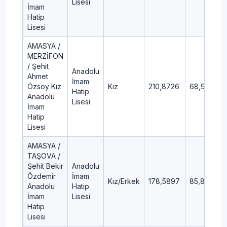
Lisesi
İmam
Hatip
Lisesi
AMASYA /
MERZİFON
/ Şehit
Anadolu
Ahmet
İmam
Özsoy Kız
Kız
210,8726
68,91
Hatip
Anadolu
Lisesi
İmam
Hatip
Lisesi
AMASYA /
TAŞOVA /
Şehit Bekir
Anadolu
Özdemir
İmam
Kız/Erkek
178,5897
85,81
Anadolu
Hatip
İmam
Lisesi
Hatip
Lisesi