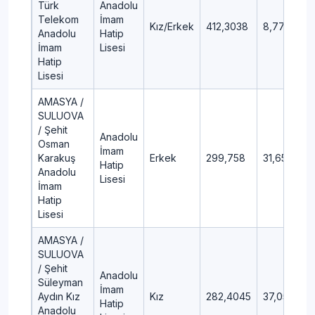
Türk
Anadolu
Telekom
İmam
Kız/Erkek
412,3038
8,77
Anadolu
Hatip
İmam
Lisesi
Hatip
Lisesi
AMASYA /
SULUOVA
/ Şehit
Anadolu
Osman
İmam
Karakuş
Erkek
299,758
31,65
Hatip
Anadolu
Lisesi
İmam
Hatip
Lisesi
AMASYA /
SULUOVA
/ Şehit
Anadolu
Süleyman
İmam
Aydın Kız
Kız
282,4045
37,05
Hatip
Anadolu