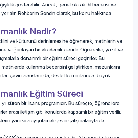
iklik gösterebilir. Ancak, genel olarak dil becerisi ve
a yer alır. Rehberim Sensin olarak, bu konu hakkında
manlık Nedir?
ni ve kültürünü derinlemesine öğrenerek, metinlerin ve
rine yoğunlaşan bir akademik alandır. Öğrenciler, yazılı ve
alışmalarla donanımlı bir eğitim süreci geçirirler. Bu
tinlerde kullanma becerisini geliştirirken, mezunlarını
unlar, çeviri ajanslarında, devlet kurumlarında, büyük
manlık Eğitim Süreci
ıl süren bir lisans programıdır. Bu süreçte, öğrencilere
ürler arası iletişim gibi konularda kapsamlı bir eğitim verilir.
in yanı sıra uygulamalı çeviri çalışmalarıyla da
vı (YKS)‘na girmeniz gerekmektedir. Almanca bölümüne