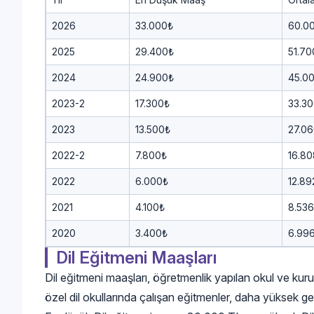
2026
33.000₺
60.0
2025
29.400₺
51.70
2024
24.900₺
45.0
2023-2
17.300₺
33.3
2023
13.500₺
27.0
2022-2
7.800₺
16.8
2022
6.000₺
12.89
2021
4.100₺
8.53
2020
3.400₺
6.99
Dil Eğitmeni Maaşları
Dil eğitmeni maaşları, öğretmenlik yapılan okul ve kuru
özel dil okullarında çalışan eğitmenler, daha yüksek gelir