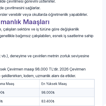
lde çevrilmesi görevini üstlenirler.
e çevrilmesini sağlarlar.
sler verebilir veya okullarda öğretmenlik yapabilirler.
manlık Maaşları
çalışılan sektöre ve iş türüne göre değişkenlik
genellikle bağımsız çalışılabilen, esnek iş saatlerine sahip
t vb.), deneyime ve çevirilen metnin zorluk seviyesine
ksek Çevirmen maaşı 98.000 TL’dir. 2026 Çevirmen
şekillenirken, kıdem, uzmanlık alanı da etkiler.
lama Maaş
En Yüksek Maaş
00₺
98.000₺
0₺
83.400₺