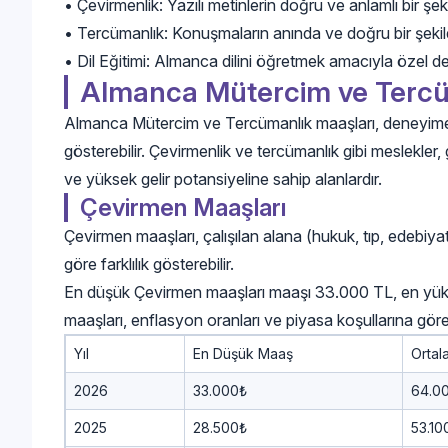
• Çevirmenlik: Yazılı metinlerin doğru ve anlamlı bir şeki
• Tercümanlık: Konuşmaların anında ve doğru bir şekild
• Dil Eğitimi: Almanca dilini öğretmek amacıyla özel der
Almanca Mütercim ve Tercü
Almanca Mütercim ve Tercümanlık maaşları, deneyime, 
gösterebilir. Çevirmenlik ve tercümanlık gibi meslekler, 
ve yüksek gelir potansiyeline sahip alanlardır.
Çevirmen Maaşları
Çevirmen maaşları, çalışılan alana (hukuk, tıp, edebiya
göre farklılık gösterebilir.
En düşük Çevirmen maaşları maaşı 33.000 TL, en yü
maaşları, enflasyon oranları ve piyasa koşullarına göre 
Yıl
En Düşük Maaş
Orta
2026
33.000₺
64.0
2025
28.500₺
53.10