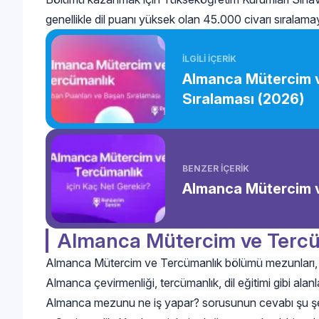
genellikle dil puanı yüksek olan 45.000 civarı sıralama
İLGİLİ İÇERİK
Almanca Mütercim v
Sıralaması (2026)
BENZER İÇERİK
Almanca Mütercim v
Almanca Mütercim ve Tercü
Almanca Mütercim ve Tercümanlık bölümü mezunları, dil b
Almanca çevirmenliği, tercümanlık, dil eğitimi gibi alanla
Almanca mezunu ne iş yapar? sorusunun cevabı şu şek