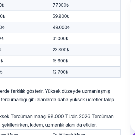
0₺
77.300₺
00₺
59.800₺
00₺
49.000₺
2₺
31.000₺
₺
23.800₺
8₺
15.600₺
4₺
12.700₺
erde farklılık gösterir. Yüksek düzeyde uzmanlaşmış
tercümanlığı gibi alanlarda daha yüksek ücretler talep
üksek Tercüman maaşı 98.000 TL’dir. 2026 Tercüman
şekillenirken, kıdem, uzmanlık alanı da etkiler.
lama Maaş
En Yüksek Maaş