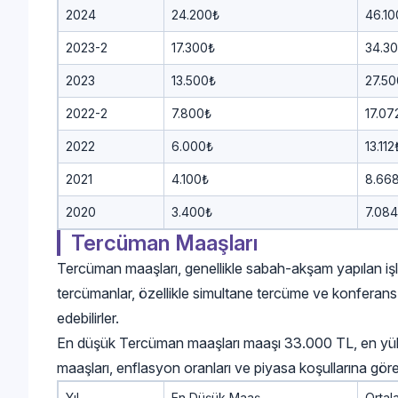
2024
24.200₺
46.10
2023-2
17.300₺
34.3
2023
13.500₺
27.5
2022-2
7.800₺
17.07
2022
6.000₺
13.112
2021
4.100₺
8.66
2020
3.400₺
7.08
Tercüman Maaşları
Tercüman maaşları, genellikle sabah-akşam yapılan işl
tercümanlar, özellikle simultane tercüme ve konferans 
edebilirler.
En düşük Tercüman maaşları maaşı 33.000 TL, en y
maaşları, enflasyon oranları ve piyasa koşullarına göre 
Yıl
En Düşük Maaş
Orta