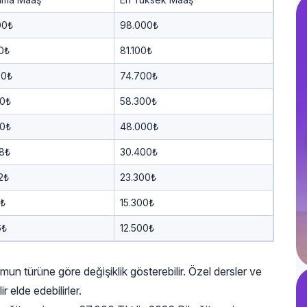
00₺
98.000₺
0₺
81.100₺
00₺
74.700₺
00₺
58.300₺
60₺
48.000₺
08₺
30.400₺
2₺
23.300₺
6₺
15.300₺
6₺
12.500₺
mun türüne göre değişiklik gösterebilir. Özel dersler ve
 elde edebilirler.