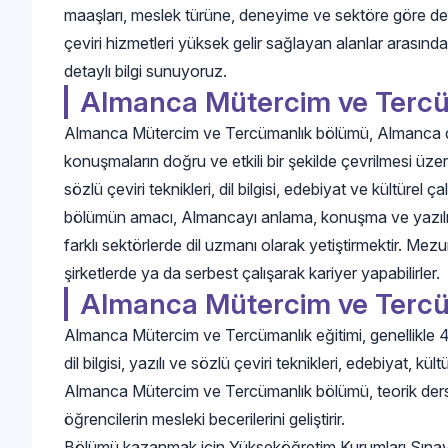
maaşları, meslek türüne, deneyime ve sektöre göre değiş
çeviri hizmetleri yüksek gelir sağlayan alanlar arasınd
detaylı bilgi sunuyoruz.
Almanca Mütercim ve Tercü
Almanca Mütercim ve Tercümanlık bölümü, Almanca dili
konuşmaların doğru ve etkili bir şekilde çevrilmesi üze
sözlü çeviri teknikleri, dil bilgisi, edebiyat ve kültürel ç
bölümün amacı, Almancayı anlama, konuşma ve yazılı me
farklı sektörlerde dil uzmanı olarak yetiştirmektir. Mez
şirketlerde ya da serbest çalışarak kariyer yapabilirler.
Almanca Mütercim ve Tercü
Almanca Mütercim ve Tercümanlık eğitimi, genellikle 4 y
dil bilgisi, yazılı ve sözlü çeviri teknikleri, edebiyat, kült
Almanca Mütercim ve Tercümanlık bölümü, teorik dersler
öğrencilerin mesleki becerilerini geliştirir.
Bölümü kazanmak için Yükseköğretim Kurumları Sına