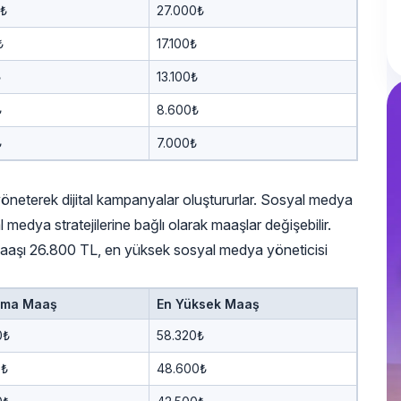
0₺
27.000₺
₺
17.100₺
₺
13.100₺
₺
8.600₺
₺
7.000₺
öneterek dijital kampanyalar oluştururlar. Sosyal medya
l medya stratejilerine bağlı olarak maaşlar değişebilir.
 maaşı 26.800 TL, en yüksek sosyal medya yöneticisi
ama Maaş
En Yüksek Maaş
0₺
58.320₺
0₺
48.600₺