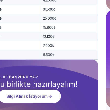
0₺
42.500₺
₺
31.500₺
₺
25.000₺
₺
15.800₺
₺
12.100₺
7.900₺
6.500₺
AL VE BAŞVURU YAP
u birlikte hazırlayalım!
Bilgi Almak İstiyorum