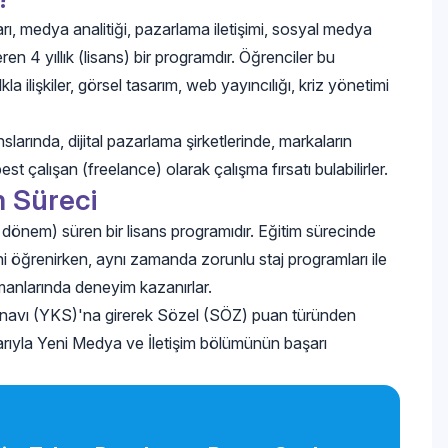
rı, medya analitiği, pazarlama iletişimi, sosyal medya
en 4 yıllık (lisans) bir programdır. Öğrenciler bu
kla ilişkiler, görsel tasarım, web yayıncılığı, kriz yönetimi
arında, dijital pazarlama şirketlerinde, markaların
t çalışan (freelance) olarak çalışma fırsatı bulabilirler.
m Süreci
 dönem) süren bir lisans programıdır. Eğitim sürecinde
erini öğrenirken, aynı zamanda zorunlu staj programları ile
tmanlarında deneyim kazanırlar.
ınavı (YKS)'na girerek Sözel (SÖZ) puan türünden
ibarıyla Yeni Medya ve İletişim bölümünün başarı