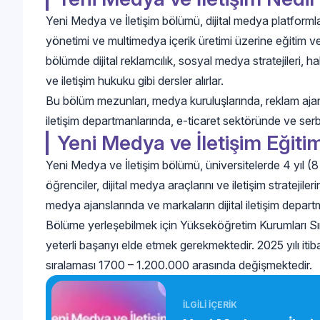
Yeni Medya ve İletişim bölümü, dijital medya platformla
yönetimi ve multimedya içerik üretimi üzerine eğitim ver
bölümde dijital reklamcılık, sosyal medya stratejileri, hal
ve iletişim hukuku gibi dersler alırlar.
Bu bölüm mezunları, medya kuruluşlarında, reklam ajansl
iletişim departmanlarında, e-ticaret sektöründe ve serbes
Yeni Medya ve İletişim Eğiti
Yeni Medya ve İletişim bölümü, üniversitelerde 4 yıl (8
öğrenciler, dijital medya araçlarını ve iletişim stratejil
medya ajanslarında ve markaların dijital iletişim depar
Bölüme yerleşebilmek için Yükseköğretim Kurumları S
yeterli başarıyı elde etmek gerekmektedir. 2025 yılı it
sıralaması 1700 – 1.200.000 arasında değişmektedir.
İLGİLİ İÇERİK