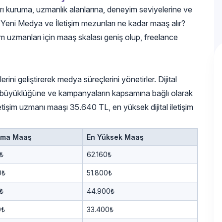
arı kuruma, uzmanlık alanlarına, deneyim seviyelerine ve
 Yeni Medya ve İletişim mezunları ne kadar maaş alır?
im uzmanları için maaş skalası geniş olup, freelance
jilerini geliştirerek medya süreçlerini yönetirler. Dijital
nın büyüklüğüne ve kampanyaların kapsamına bağlı olarak
 iletişim uzmanı maaşı 35.640 TL, en yüksek dijital iletişim
ama Maaş
En Yüksek Maaş
₺
62.160₺
0₺
51.800₺
₺
44.900₺
0₺
33.400₺