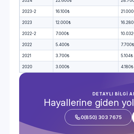
2024
22.600₺
28.70
2023-2
16.100₺
21.000
2023
12.000₺
16.280
2022-2
7.000₺
10.032
2022
5.400₺
7.700
2021
3.700₺
5.104₺
2020
3.000₺
4.180₺
DETAYLI BİLGİ 
Hayallerine giden yol
0(850) 303 7675