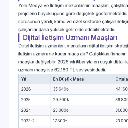
Yeni Medya ve İletişim mezunlarının maaşları, çalıştıkl
projelerin büyüklüğüne göre değişiklik göstermektedir.
sorusunun yanıtı, kamu ve özel sektörde çalışan iletiş
çalışanlar daha yüksek gelir elde edebilmektedir.
Dijital İletişim Uzmanı Maaşları
Dijital iletişim uzmanları, markaların dijital iletişim strate
iletişim uzmanı ne kadar maaş alır? Çalıştıkları firma
maaşlar değişebilir. 2026 yılı itibarıyla en düşük dijital
uzmanı maaşı ise 62.160 TL seviyesindedir.
Yıl
En Düşük Maaş
Ortal
2026
35.640₺
44.160
2025
29.700₺
36.80
2024
25.000₺
31.600
2023-2
17.800₺
23.00