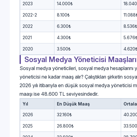
2023
14.000₺
18.04
2022-2
8.100₺
11.088
2022
6.300₺
8.536
2021
4.300₺
5.676
2020
3.500₺
4.620
Sosyal Medya Yöneticisi Maaşları
Sosyal medya yöneticileri, sosyal medya hesaplarını y
yöneticisi ne kadar maaş alır? Çalıştıkları şirketin sosya
2026 yılı itibarıyla en düşük sosyal medya yöneticisi
maaşı ise 48.600 TL seviyesindedir.
Yıl
En Düşük Maaş
Ortal
2026
32.160₺
40.20
2025
26.800₺
33.50