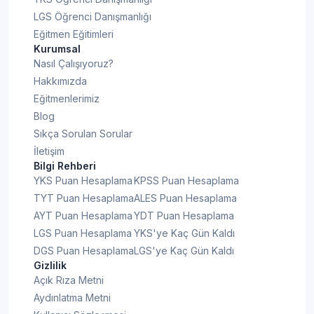
LGS Öğrenci Danışmanlığı
Eğitmen Eğitimleri
Kurumsal
Nasıl Çalışıyoruz?
Hakkımızda
Eğitmenlerimiz
Blog
Sıkça Sorulan Sorular
İletişim
Bilgi Rehberi
YKS Puan Hesaplama
KPSS Puan Hesaplama
TYT Puan Hesaplama
ALES Puan Hesaplama
AYT Puan Hesaplama
YDT Puan Hesaplama
LGS Puan Hesaplama
YKS'ye Kaç Gün Kaldı
DGS Puan Hesaplama
LGS'ye Kaç Gün Kaldı
Gizlilik
Açık Rıza Metni
Aydınlatma Metni