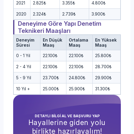
2021
2.825₺
3.355₺
4.800₺
2020
2.324₺
2.739₺
3.900₺
Deneyime Göre Yapı Denetim
Teknikeri Maaşları
Deneyim
En Düşük
Ortalama
En Yüksek
Süresi
Maaş
Maaş
Maaş
0 - 1 Yıl
22.100₺
22.100₺
25.800₺
2 - 4 Yıl
22.100₺
22.100₺
28.700₺
5 - 9 Yıl
23.700₺
24.800₺
29.900₺
10 Yıl +
25.000₺
25.900₺
31.300₺
DETAYLI BİLGİ AL VE BAŞVURU YAP
Hayallerine giden yolu
birlikte hazırlayalım!