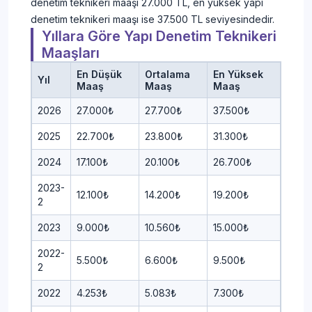
denetim teknikeri maaşı 27.000 TL, en yüksek yapı
denetim teknikeri maaşı ise 37.500 TL seviyesindedir.
Yıllara Göre Yapı Denetim Teknikeri
Maaşları
En Düşük
Ortalama
En Yüksek
Yıl
Maaş
Maaş
Maaş
2026
27.000₺
27.700₺
37.500₺
2025
22.700₺
23.800₺
31.300₺
2024
17.100₺
20.100₺
26.700₺
2023-
12.100₺
14.200₺
19.200₺
2
2023
9.000₺
10.560₺
15.000₺
2022-
5.500₺
6.600₺
9.500₺
2
2022
4.253₺
5.083₺
7.300₺