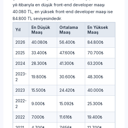
yılı itibarıyla en düşük front-end developer maaşı
40.080 TL, en yüksek front-end developer maaşı ise
84.800 TL seviyesindedir.
En Düşük
Ortalama
En Yüksek
Yıl
Maaş
Maaş
Maaş
2026
40.080₺
56.400₺
84.800₺
2025
33.400₺
47.600₺
70.700₺
2024
28.300₺
41.300₺
63.200₺
2023-
19.800₺
30.600₺
48.300₺
2
2023
15.500₺
24.420₺
40.000₺
2022-
9.000₺
15.092₺
25.300₺
2
2022
7.000₺
11.616₺
19.400₺
2021
4.700₺
7.656₺
12.700₺