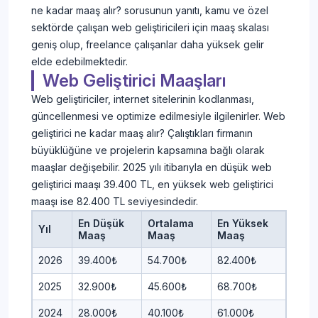
ne kadar maaş alır? sorusunun yanıtı, kamu ve özel
sektörde çalışan web geliştiricileri için maaş skalası
geniş olup, freelance çalışanlar daha yüksek gelir
elde edebilmektedir.
Web Geliştirici Maaşları
Web geliştiriciler, internet sitelerinin kodlanması,
güncellenmesi ve optimize edilmesiyle ilgilenirler. Web
geliştirici ne kadar maaş alır? Çalıştıkları firmanın
büyüklüğüne ve projelerin kapsamına bağlı olarak
maaşlar değişebilir. 2025 yılı itibarıyla en düşük web
geliştirici maaşı 39.400 TL, en yüksek web geliştirici
maaşı ise 82.400 TL seviyesindedir.
En Düşük
Ortalama
En Yüksek
Yıl
Maaş
Maaş
Maaş
2026
39.400₺
54.700₺
82.400₺
2025
32.900₺
45.600₺
68.700₺
2024
28.000₺
40.100₺
61.000₺