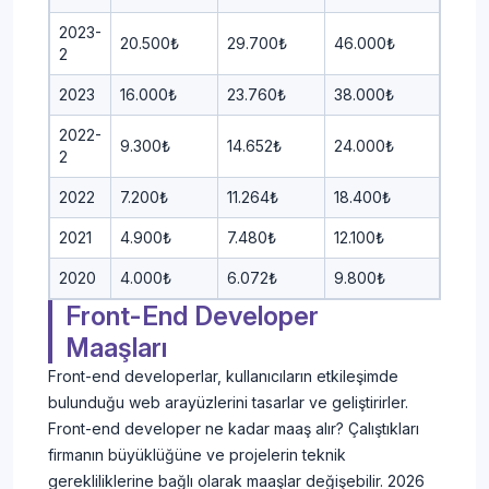
2023-
20.500₺
29.700₺
46.000₺
2
2023
16.000₺
23.760₺
38.000₺
2022-
9.300₺
14.652₺
24.000₺
2
2022
7.200₺
11.264₺
18.400₺
2021
4.900₺
7.480₺
12.100₺
2020
4.000₺
6.072₺
9.800₺
Front-End Developer
Maaşları
Front-end developerlar, kullanıcıların etkileşimde
bulunduğu web arayüzlerini tasarlar ve geliştirirler.
Front-end developer ne kadar maaş alır? Çalıştıkları
firmanın büyüklüğüne ve projelerin teknik
gerekliliklerine bağlı olarak maaşlar değişebilir. 2026