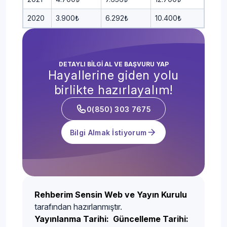
2020
3.900₺
6.292₺
10.400₺
DETAYLI BİLGİ AL VE BAŞVURU YAP
Hayallerine giden yolu
birlikte hazırlayalım!
0(850) 303 7675
Bilgi Almak İstiyorum
Rehberim Sensin Web ve Yayın Kurulu
tarafından hazırlanmıştır.
Yayınlanma Tarihi:
Güncelleme Tarihi: