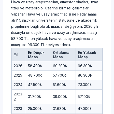
Hava ve uzay araştırmacıları, atmosfer olayları, uzay
fiziği ve meteoroloji üzerine bilimsel çalışmalar
yaparlar. Hava ve uzay araştırmacısı ne kadar maaş
alır? Çalıştıkları üniversitenin statüsüne ve akademik
projelerine bağlı olarak maaşlar değişebilir. 2026 yılı
itibarıyla en düşük hava ve uzay araştırmacısı maaşı
58.700 TL, en yüksek hava ve uzay araştırmacısı
maaşı ise 96.300 TL seviyesindedir.
En Düşük
Ortalama
En Yüksek
Yıl
Maaş
Maaş
Maaş
2026
58.400₺
69.200₺
96.300₺
2025
48.700₺
57.700₺
80.300₺
2024
42.500₺
51.600₺
73.300₺
2023-
31.700₺
39.000₺
57.100₺
2
2023
25.000₺
31.680₺
47.000₺