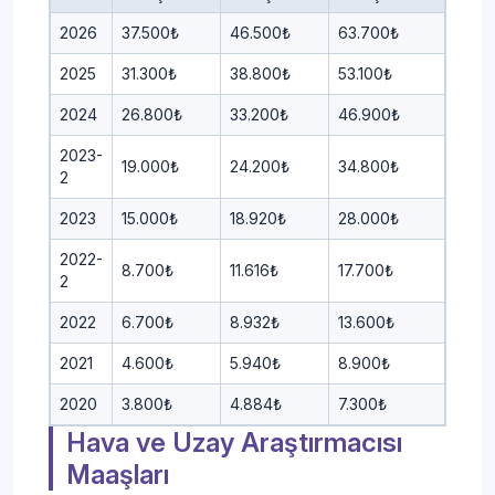
2026
37.500₺
46.500₺
63.700₺
2025
31.300₺
38.800₺
53.100₺
2024
26.800₺
33.200₺
46.900₺
2023-
19.000₺
24.200₺
34.800₺
2
2023
15.000₺
18.920₺
28.000₺
2022-
8.700₺
11.616₺
17.700₺
2
2022
6.700₺
8.932₺
13.600₺
2021
4.600₺
5.940₺
8.900₺
2020
3.800₺
4.884₺
7.300₺
Hava ve Uzay Araştırmacısı
Maaşları