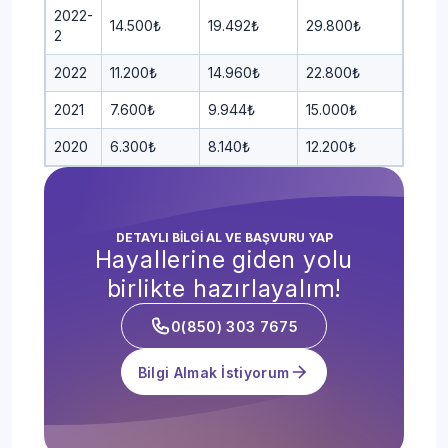
2022-
14.500₺
19.492₺
29.800₺
2
2022
11.200₺
14.960₺
22.800₺
2021
7.600₺
9.944₺
15.000₺
2020
6.300₺
8.140₺
12.200₺
DETAYLI BİLGİ AL VE BAŞVURU YAP
Hayallerine giden yolu
birlikte hazırlayalım!
0(850) 303 7675
Bilgi Almak İstiyorum