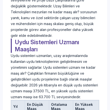
seviyelerine ve proje bazlı çalışmalarına göre
değişiklik göstermektedir. Uzay Bilimleri ve
Teknolojileri mezunları ne kadar maaş alır? sorusunun
yanıtı, kamu ve özel sektörde çalışan uzay bilimcileri
ve mühendisleri için maaş skalası geniş olup, büyük
projelerde görev alan profesyoneller daha yüksek
gelir elde edebilmektedir.
Uydu Sistemleri Uzmanı
Maaşları
Uydu sistemleri uzmanları, uzay araştırmalarında
kullanılan uydu teknolojilerinin geliştirilmesini ve
yönetimini sağlarlar. Uydu sistemleri uzmanı ne kadar
maaş alır? Çalıştıkları firmanın büyüklüğüne ve
geliştirdikleri uydu projelerine bağlı olarak maaşlar
değişebilir. 2026 yılı itibarıyla en düşük uydu sistemleri
uzmanı maaşı 37.500 TL, en yüksek uydu sistemleri
uzmanı maaşı ise 63.700 TL seviyesindedir.
En Düşük
Ortalama
En Yüksek
Yıl
Maaş
Maaş
Maaş