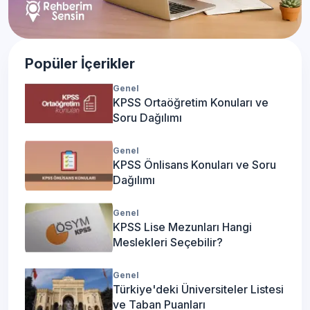
Popüler İçerikler
Genel
KPSS Ortaöğretim Konuları ve
Soru Dağılımı
Genel
KPSS Önlisans Konuları ve Soru
Dağılımı
Genel
KPSS Lise Mezunları Hangi
Meslekleri Seçebilir?
Genel
Türkiye'deki Üniversiteler Listesi
ve Taban Puanları