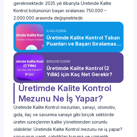
gerekmektedir. 2025 yılı itibarıyla Üretimde Kalite
Kontrol bölümünün başarı sıralaması 750.000 –
2.000.000 arasında değişmektedir.
İLGİLİ İÇERİK
Üretimde Kalite Kontrol Taban
Puanları ve Başarı Sıralaması
(2 Yıllık) (2026)
BENZER İÇERİK
Üretimde Kalite Kontrol (2
Yıllık) için Kaç Net Gerekir?
Üretimde Kalite Kontrol
Mezunu Ne İş Yapar?
Üretimde Kalite Kontrol mezunları, sanayi, otomotiv,
gıda, ilaç ve savunma sanayii gibi birçok sektörde
üretim süreçlerinin kalite yönetiminden sorumlu
olabilirler. Üretimde Kalite Kontrol mezunu ne iş yapar?
sorusunun yanıtı, çalıştıkları kuruma ve uzmanlık