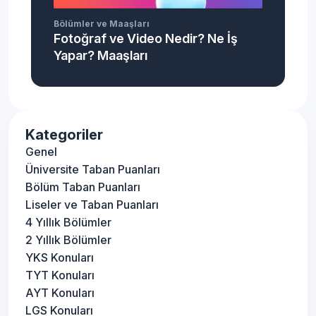
Bölümler ve Maaşları
Fotoğraf ve Video Nedir? Ne İş
Yapar? Maaşları
Kategoriler
Genel
Üniversite Taban Puanları
Bölüm Taban Puanları
Liseler ve Taban Puanları
4 Yıllık Bölümler
2 Yıllık Bölümler
YKS Konuları
TYT Konuları
AYT Konuları
LGS Konuları