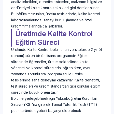
analiz teknikleri, denetim sistemleri, malzeme bilgisi ve
endüstriyel kalite kontrol teknikleri gibi dersler alırlar.
Bu bölüm mezunları, üretim tesislerinde, kalite kontrol
laboratuvarlarında, sanayi kuruluşlarında ve özel
üretim firmalarında çalışabilirler.
Üretimde Kalite Kontrol
Eğitim Süreci
Üretimde Kalite Kontrol bölümü, üniversitelerde 2 yıl (4
dönem) süren bir ön lisans programıdır. Eğitim
sürecinde öğrenciler, üretim sektöründe kalite
yönetimi ve kontrol süreçlerini öğrenirken, aynı
zamanda zorunlu staj programları ile üretim
tesislerinde saha deneyimi kazanırlar. Kalite denetimi,
test süreçleri ve üretim standartları gibi konular eğitim
sürecinde büyük önem taşır.
Bölüme yerleşebilmek için Yükseköğretim Kurumları
Sınavı (YKS)'na girerek Temel Yeterlilik Testi (TYT)
puan türünden yeterli başarıyı elde etmek