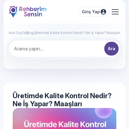
Giriş Yap
Ana Sayfa
Blog
Üretimde Kalite Kontrol Nedir? Ne İş Yapar? Maaşları
Ara
Üretimde Kalite Kontrol Nedir?
Ne İş Yapar? Maaşları