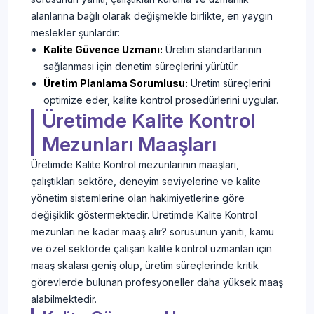
alanlarına bağlı olarak değişmekle birlikte, en yaygın
meslekler şunlardır:
Kalite Güvence Uzmanı:
Üretim standartlarının
sağlanması için denetim süreçlerini yürütür.
Üretim Planlama Sorumlusu:
Üretim süreçlerini
optimize eder, kalite kontrol prosedürlerini uygular.
Üretimde Kalite Kontrol
Mezunları Maaşları
Üretimde Kalite Kontrol mezunlarının maaşları,
çalıştıkları sektöre, deneyim seviyelerine ve kalite
yönetim sistemlerine olan hakimiyetlerine göre
değişiklik göstermektedir. Üretimde Kalite Kontrol
mezunları ne kadar maaş alır? sorusunun yanıtı, kamu
ve özel sektörde çalışan kalite kontrol uzmanları için
maaş skalası geniş olup, üretim süreçlerinde kritik
görevlerde bulunan profesyoneller daha yüksek maaş
alabilmektedir.