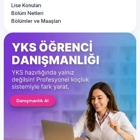
Lise Konuları
Bölüm Netleri
Bölümler ve Maaşları