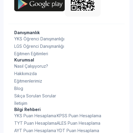
Danışmanlık
YKS Öğrenci Danışmanlığı
LGS Öğrenci Danışmanlığı
Eğitmen Eğitimleri
Kurumsal
Nasıl Çalışıyoruz?
Hakkımızda
Eğitmenlerimiz
Blog
Sıkça Sorulan Sorular
İletişim
Bilgi Rehberi
YKS Puan Hesaplama
KPSS Puan Hesaplama
TYT Puan Hesaplama
ALES Puan Hesaplama
AYT Puan Hesaplama
YDT Puan Hesaplama