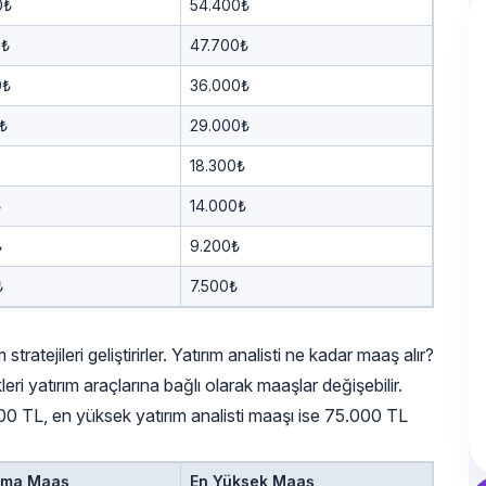
0₺
54.400₺
0₺
47.700₺
0₺
36.000₺
₺
29.000₺
18.300₺
₺
14.000₺
₺
9.200₺
₺
7.500₺
stratejileri geliştirirler. Yatırım analisti ne kadar maaş alır?
kleri yatırım araçlarına bağlı olarak maaşlar değişebilir.
.000 TL, en yüksek yatırım analisti maaşı ise 75.000 TL
ama Maaş
En Yüksek Maaş