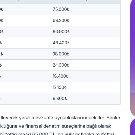
0₺
75.000₺
0₺
68.200₺
0₺
60.900₺
₺
46.400₺
0₺
38.000₺
₺
24.000₺
₺
18.400₺
₺
12.100₺
₺
9.800₺
netleyerek yasal mevzuata uygunluklarını incelerler. Banka
üklüğüne ve finansal denetim süreçlerine bağlı olarak
ka müfettişi maaşı 65.000 TL, en yüksek banka müfettişi