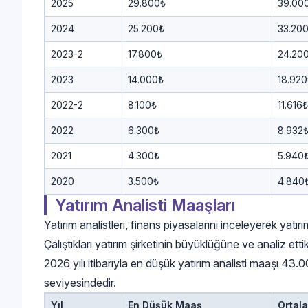
2025
29.800₺
39.00
2024
25.200₺
33.20
2023-2
17.800₺
24.20
2023
14.000₺
18.920
2022-2
8.100₺
11.616₺
2022
6.300₺
8.932
2021
4.300₺
5.940
2020
3.500₺
4.840
Yatırım Analisti Maaşları
Yatırım analistleri, finans piyasalarını inceleyerek yatırım 
Çalıştıkları yatırım şirketinin büyüklüğüne ve analiz etti
2026 yılı itibarıyla en düşük yatırım analisti maaşı 43
seviyesindedir.
Yıl
En Düşük Maaş
Ortal