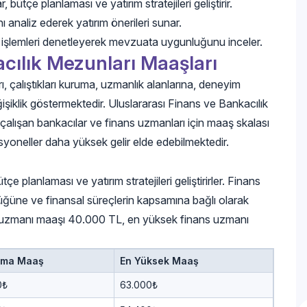
 bütçe planlaması ve yatırım stratejileri geliştirir.
ı analiz ederek yatırım önerileri sunar.
 işlemleri denetleyerek mevzuata uygunluğunu inceler.
acılık Mezunları Maaşları
, çalıştıkları kuruma, uzmanlık alanlarına, deneyim
ğişiklik göstermektedir. Uluslararası Finans ve Bankacılık
alışan bankacılar ve finans uzmanları için maaş skalası
yoneller daha yüksek gelir elde edebilmektedir.
e planlaması ve yatırım stratejileri geliştirirler. Finans
lüğüne ve finansal süreçlerin kapsamına bağlı olarak
nans uzmanı maaşı 40.000 TL, en yüksek finans uzmanı
ama Maaş
En Yüksek Maaş
0₺
63.000₺