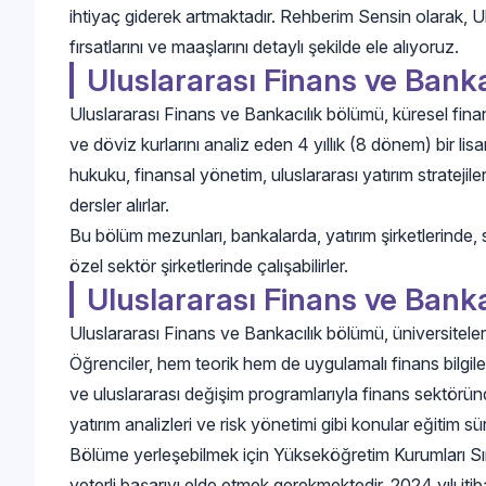
ihtiyaç giderek artmaktadır. Rehberim Sensin olarak, U
fırsatlarını ve maaşlarını detaylı şekilde ele alıyoruz.
Uluslararası Finans ve Banka
Uluslararası Finans ve Bankacılık bölümü, küresel finans
ve döviz kurlarını analiz eden 4 yıllık (8 dönem) bir li
hukuku, finansal yönetim, uluslararası yatırım stratejiler
dersler alırlar.
Bu bölüm mezunları, bankalarda, yatırım şirketlerinde, s
özel sektör şirketlerinde çalışabilirler.
Uluslararası Finans ve Banka
Uluslararası Finans ve Bankacılık bölümü, üniversiteler
Öğrenciler, hem teorik hem de uygulamalı finans bilgil
ve uluslararası değişim programlarıyla finans sektörün
yatırım analizleri ve risk yönetimi gibi konular eğitim s
Bölüme yerleşebilmek için Yükseköğretim Kurumları Sı
yeterli başarıyı elde etmek gerekmektedir. 2024 yılı it