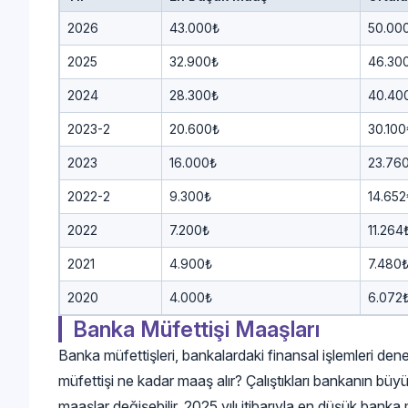
2026
43.000₺
50.00
2025
32.900₺
46.30
2024
28.300₺
40.40
2023-2
20.600₺
30.100
2023
16.000₺
23.76
2022-2
9.300₺
14.652
2022
7.200₺
11.264
2021
4.900₺
7.480
2020
4.000₺
6.072
Banka Müfettişi Maaşları
Banka müfettişleri, bankalardaki finansal işlemleri de
müfettişi ne kadar maaş alır? Çalıştıkları bankanın büy
maaşlar değişebilir. 2025 yılı itibarıyla en düşük ban