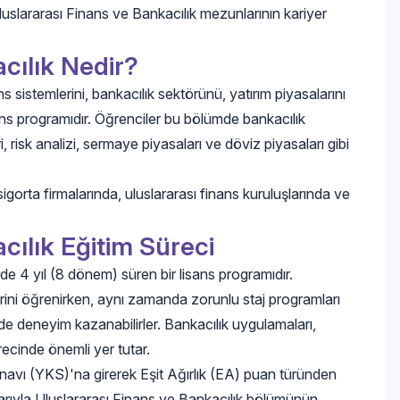
luslararası Finans ve Bankacılık mezunlarının kariyer
cılık Nedir?
 sistemlerini, bankacılık sektörünü, yatırım piyasalarını
sans programıdır. Öğrenciler bu bölümde bankacılık
i, risk analizi, sermaye piyasaları ve döviz piyasaları gibi
igorta firmalarında, uluslararası finans kuruluşlarında ve
cılık Eğitim Süreci
de 4 yıl (8 dönem) süren bir lisans programıdır.
erini öğrenirken, aynı zamanda zorunlu staj programları
de deneyim kazanabilirler. Bankacılık uygulamaları,
ürecinde önemli yer tutar.
navı (YKS)'na girerek Eşit Ağırlık (EA) puan türünden
ibarıyla Uluslararası Finans ve Bankacılık bölümünün