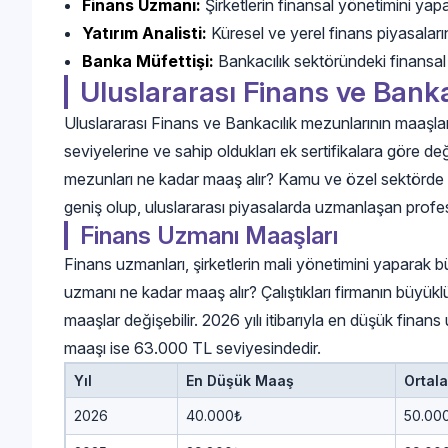
Finans Uzmanı:
Şirketlerin finansal yönetimini yapar,
Yatırım Analisti:
Küresel ve yerel finans piyasaların
Banka Müfettişi:
Bankacılık sektöründeki finansal
Uluslararası Finans ve Bank
Uluslararası Finans ve Bankacılık mezunlarının maaşları
seviyelerine ve sahip oldukları ek sertifikalara göre de
mezunları ne kadar maaş alır? Kamu ve özel sektörde ç
geniş olup, uluslararası piyasalarda uzmanlaşan profes
Finans Uzmanı Maaşları
Finans uzmanları, şirketlerin mali yönetimini yaparak bütç
uzmanı ne kadar maaş alır? Çalıştıkları firmanın büyük
maaşlar değişebilir. 2026 yılı itibarıyla en düşük fi
maaşı ise 63.000 TL seviyesindedir.
Yıl
En Düşük Maaş
Ortal
2026
40.000₺
50.00