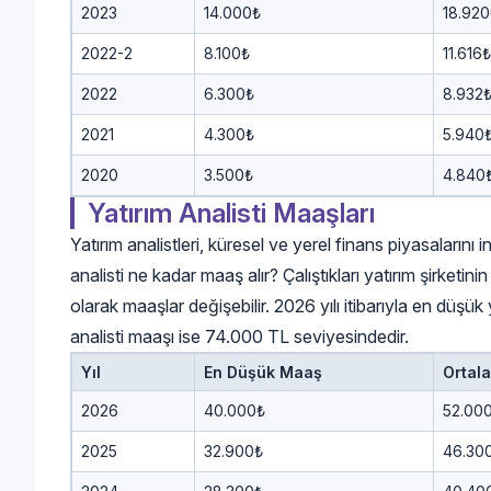
2023
14.000₺
18.920
2022-2
8.100₺
11.616₺
2022
6.300₺
8.932
2021
4.300₺
5.940
2020
3.500₺
4.840
Yatırım Analisti Maaşları
Yatırım analistleri, küresel ve yerel finans piyasalarını in
analisti ne kadar maaş alır? Çalıştıkları yatırım şirketin
olarak maaşlar değişebilir. 2026 yılı itibarıyla en düşü
analisti maaşı ise 74.000 TL seviyesindedir.
Yıl
En Düşük Maaş
Ortal
2026
40.000₺
52.00
2025
32.900₺
46.30