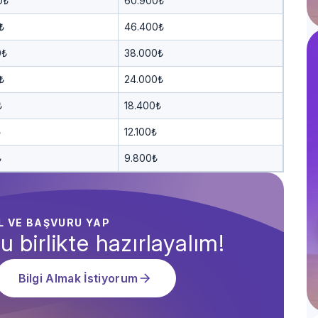
0₺
60.900₺
₺
46.400₺
0₺
38.000₺
₺
24.000₺
₺
18.400₺
₺
12.100₺
₺
9.800₺
AL VE BAŞVURU YAP
u birlikte hazırlayalım!
Bilgi Almak İstiyorum