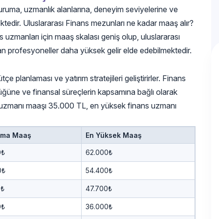
 kuruma, uzmanlık alanlarına, deneyim seviyelerine ve
ektedir. Uluslararası Finans mezunları ne kadar maaş alır?
 uzmanları için maaş skalası geniş olup, uluslararası
aşan profesyoneller daha yüksek gelir elde edebilmektedir.
e planlaması ve yatırım stratejileri geliştirirler. Finans
lüğüne ve finansal süreçlerin kapsamına bağlı olarak
ans uzmanı maaşı 35.000 TL, en yüksek finans uzmanı
ama Maaş
En Yüksek Maaş
0₺
62.000₺
0₺
54.400₺
0₺
47.700₺
0₺
36.000₺