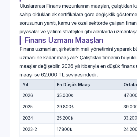
Uluslararası Finans mezunlarının maaşları, çalıştıkları
sahip oldukları ek sertifikalara göre değişiklik gösterm
sorusunun yanıtı, kamu ve özel sektörde çalışan finans
piyasalar ve yatırım stratejileri gibi alanlarda uzmanl
Finans Uzmanı Maaşları
Finans uzmanları, şirketlerin mali yönetimini yaparak bütç
uzmanı ne kadar maaş alır? Çalıştıkları firmanın büyük
maaşlar değişebilir. 2026 yılı itibarıyla en düşük fin
maaşı ise 62.000 TL seviyesindedir.
Yıl
En Düşük Maaş
Ortal
2026
35.000₺
47.00
2025
29.800₺
39.00
2024
25.200₺
33.20
2023-2
17.800₺
24.20