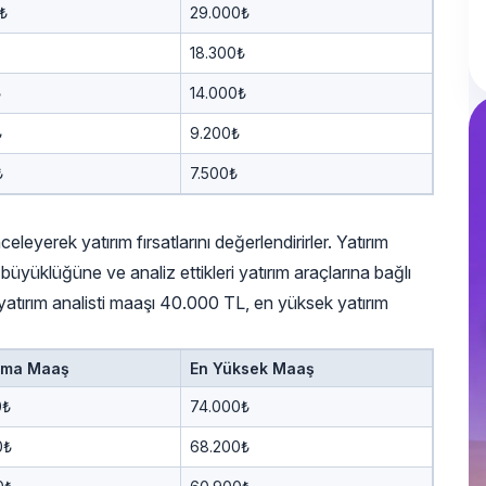
₺
29.000₺
18.300₺
₺
14.000₺
₺
9.200₺
₺
7.500₺
celeyerek yatırım fırsatlarını değerlendirirler. Yatırım
in büyüklüğüne ve analiz ettikleri yatırım araçlarına bağlı
k yatırım analisti maaşı 40.000 TL, en yüksek yatırım
ama Maaş
En Yüksek Maaş
0₺
74.000₺
0₺
68.200₺