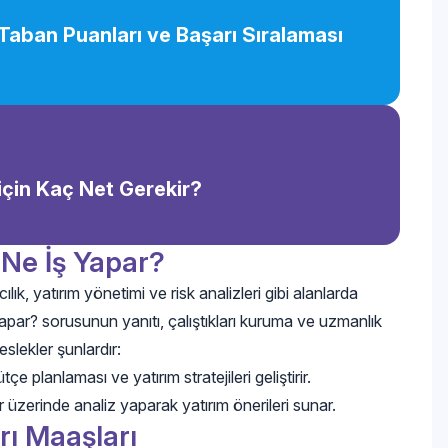
 Taban Puanları ve Başarı Sıralaması
 için Kaç Net Gerekir?
 Ne İş Yapar?
lık, yatırım yönetimi ve risk analizleri gibi alanlarda
yapar? sorusunun yanıtı, çalıştıkları kuruma ve uzmanlık
slekler şunlardır:
çe planlaması ve yatırım stratejileri geliştirir.
 üzerinde analiz yaparak yatırım önerileri sunar.
rı Maaşları