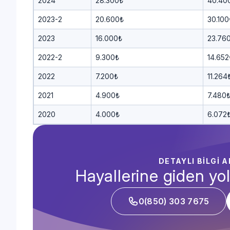
2024
28.300₺
40.40
2023-2
20.600₺
30.100
2023
16.000₺
23.76
2022-2
9.300₺
14.652
2022
7.200₺
11.264
2021
4.900₺
7.480
2020
4.000₺
6.072
DETAYLI BİLGİ 
Hayallerine giden yol
0(850) 303 7675