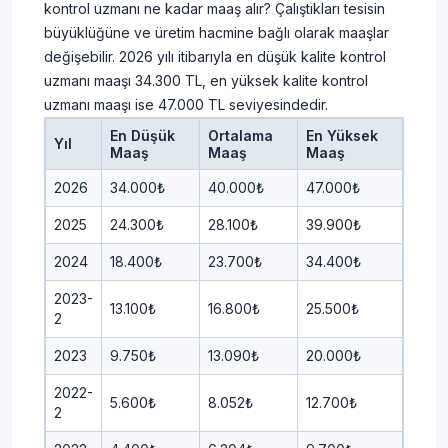
kontrol uzmanı ne kadar maaş alır? Çalıştıkları tesisin
büyüklüğüne ve üretim hacmine bağlı olarak maaşlar
değişebilir. 2026 yılı itibarıyla en düşük kalite kontrol
uzmanı maaşı 34.300 TL, en yüksek kalite kontrol
uzmanı maaşı ise 47.000 TL seviyesindedir.
En Düşük
Ortalama
En Yüksek
Yıl
Maaş
Maaş
Maaş
2026
34.000₺
40.000₺
47.000₺
2025
24.300₺
28.100₺
39.900₺
2024
18.400₺
23.700₺
34.400₺
2023-
13.100₺
16.800₺
25.500₺
2
2023
9.750₺
13.090₺
20.000₺
2022-
5.600₺
8.052₺
12.700₺
2