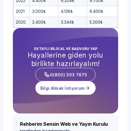
2022
4.400₺
6.204₺
9.700₺
2021
3.000₺
4.136₺
6.400₺
2020
2.400₺
3.344₺
5.200₺
DETAYLI BİLGİ AL VE BAŞVURU YAP
Hayallerine giden yolu
birlikte hazırlayalım!
0(850) 303 7675
Bilgi Almak İstiyorum
Rehberim Sensin Web ve Yayın Kurulu