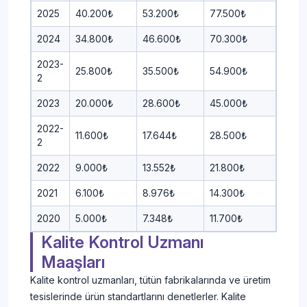
2025
40.200₺
53.200₺
77.500₺
2024
34.800₺
46.600₺
70.300₺
2023-
25.800₺
35.500₺
54.900₺
2
2023
20.000₺
28.600₺
45.000₺
2022-
11.600₺
17.644₺
28.500₺
2
2022
9.000₺
13.552₺
21.800₺
2021
6.100₺
8.976₺
14.300₺
2020
5.000₺
7.348₺
11.700₺
Kalite Kontrol Uzmanı
Maaşları
Kalite kontrol uzmanları, tütün fabrikalarında ve üretim
tesislerinde ürün standartlarını denetlerler. Kalite