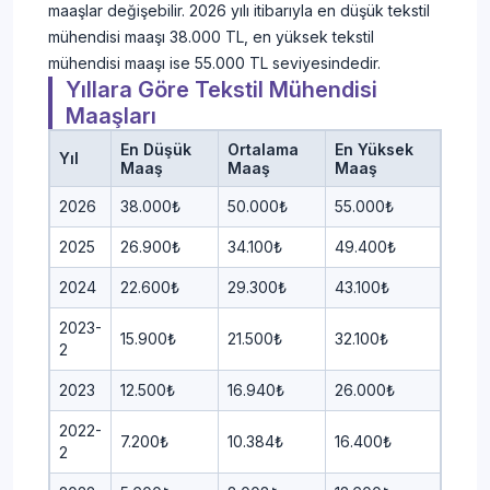
maaşlar değişebilir. 2026 yılı itibarıyla en düşük tekstil
mühendisi maaşı 38.000 TL, en yüksek tekstil
mühendisi maaşı ise 55.000 TL seviyesindedir.
Yıllara Göre Tekstil Mühendisi
Maaşları
En Düşük
Ortalama
En Yüksek
Yıl
Maaş
Maaş
Maaş
2026
38.000₺
50.000₺
55.000₺
2025
26.900₺
34.100₺
49.400₺
2024
22.600₺
29.300₺
43.100₺
2023-
15.900₺
21.500₺
32.100₺
2
2023
12.500₺
16.940₺
26.000₺
2022-
7.200₺
10.384₺
16.400₺
2