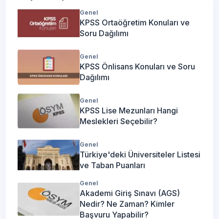
Genel
KPSS Ortaöğretim Konuları ve
Soru Dağılımı
Genel
KPSS Önlisans Konuları ve Soru
Dağılımı
Genel
KPSS Lise Mezunları Hangi
Meslekleri Seçebilir?
Genel
Türkiye'deki Üniversiteler Listesi
ve Taban Puanları
Genel
Akademi Giriş Sınavı (AGS)
Nedir? Ne Zaman? Kimler
Başvuru Yapabilir?