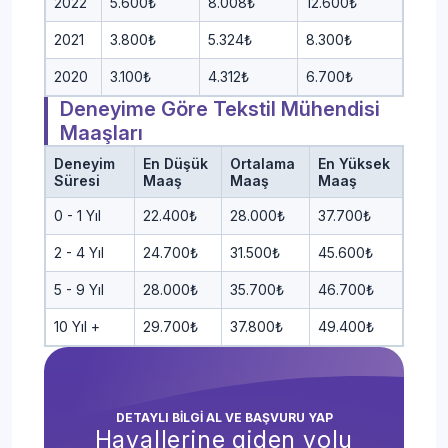
2022
5.600₺
8.008₺
12.600₺
2021
3.800₺
5.324₺
8.300₺
2020
3.100₺
4.312₺
6.700₺
Deneyime Göre Tekstil Mühendisi
Maaşları
Deneyim
En Düşük
Ortalama
En Yüksek
Süresi
Maaş
Maaş
Maaş
0 - 1 Yıl
22.400₺
28.000₺
37.700₺
2 - 4 Yıl
24.700₺
31.500₺
45.600₺
5 - 9 Yıl
28.000₺
35.700₺
46.700₺
10 Yıl +
29.700₺
37.800₺
49.400₺
DETAYLI BİLGİ AL VE BAŞVURU YAP
Hayallerine giden yolu