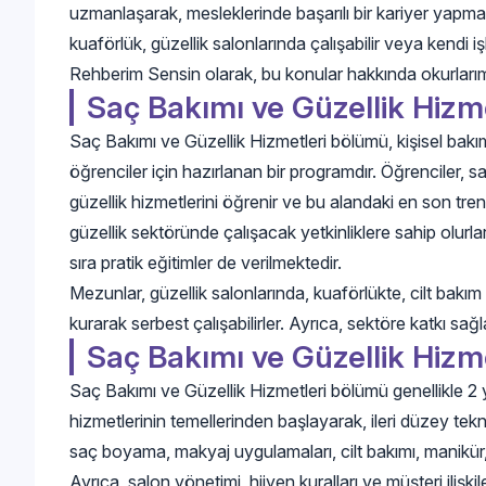
uzmanlaşarak, mesleklerinde başarılı bir kariyer yapmak i
kuaförlük, güzellik salonlarında çalışabilir veya kendi i
Rehberim Sensin olarak, bu konular hakkında okurlarım
Saç Bakımı ve Güzellik Hizm
Saç Bakımı ve Güzellik Hizmetleri bölümü, kişisel bak
öğrenciler için hazırlanan bir programdır. Öğrenciler, sa
güzellik hizmetlerini öğrenir ve bu alandaki en son tre
güzellik sektöründe çalışacak yetkinliklere sahip olurlar.
sıra pratik eğitimler de verilmektedir.
Mezunlar, güzellik salonlarında, kuaförlükte, cilt bakım 
kurarak serbest çalışabilirler. Ayrıca, sektöre katkı sağla
Saç Bakımı ve Güzellik Hizm
Saç Bakımı ve Güzellik Hizmetleri bölümü genellikle 2 yı
hizmetlerinin temellerinden başlayarak, ileri düzey teknik
saç boyama, makyaj uygulamaları, cilt bakımı, manikür, p
Ayrıca, salon yönetimi, hijyen kuralları ve müşteri ilişkile