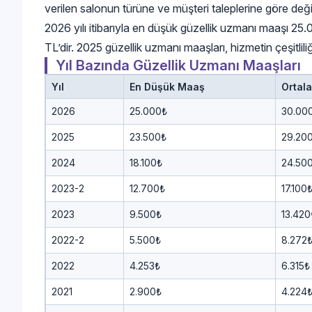
verilen salonun türüne ve müşteri taleplerine göre değiş
2026 yılı itibarıyla en düşük güzellik uzmanı maaşı 2
TL’dir. 2025 güzellik uzmanı maaşları, hizmetin çeşitliliğ
Yıl Bazında Güzellik Uzmanı Maaşları
Yıl
En Düşük Maaş
Ortal
2026
25.000₺
30.00
2025
23.500₺
29.20
2024
18.100₺
24.50
2023-2
12.700₺
17.100
2023
9.500₺
13.420
2022-2
5.500₺
8.272
2022
4.253₺
6.315₺
2021
2.900₺
4.224