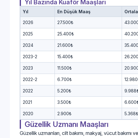
Yıl Bazında Kuaför Maaşları
Yıl
En Düşük Maaş
Ortal
2026
27.500₺
43.00
2025
25.400₺
40.20
2024
21.600₺
35.40
2023-2
15.400₺
26.20
2023
11.500₺
20.90
2022-2
6.700₺
12.980
2022
5.200₺
9.988
2021
3.500₺
6.600
2020
2.900₺
5.368
Güzellik Uzmanı Maaşları
Güzellik uzmanları, cilt bakımı, makyaj, vücut bakımı ve