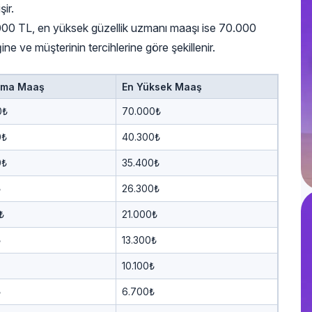
ir.
5.000 TL, en yüksek güzellik uzmanı maaşı ise 70.000
ine ve müşterinin tercihlerine göre şekillenir.
ama Maaş
En Yüksek Maaş
0₺
70.000₺
0₺
40.300₺
0₺
35.400₺
₺
26.300₺
₺
21.000₺
₺
13.300₺
10.100₺
₺
6.700₺