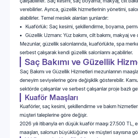
çalışabilirler. Saç kesimi, saç boyama, makyaj, cilt ba
verebilirler. Ayrıca, güzellik hizmetlerinin yönetimi, salo
alabilirler. Temel meslek alanları şunlardır:
Kuaförlük: Saç kesimi, şekillendirme, boyama, perma, 
Güzellik Uzmanı: Yüz bakımı, cilt bakımı, makyaj ve di
Mezunlar, güzellik salonlarında, kuaförlükte, spa merkezl
serbest çalışarak kendi güzellik salonlarını açabilirler.
Saç Bakımı ve Güzellik Hizme
Saç Bakımı ve Güzellik Hizmetleri mezunlarının maaşlar
deneyim seviyelerine göre değişiklik gösterebilir. Kamu
sektörde çalışanlar ve serbest çalışanlar proje bazlı geli
Kuaför Maaşları
Kuaförler, saç kesimi, şekillendirme ve bakım hizmetler
müşteri taleplerine göre değişir.
2026 yılı itibarıyla en düşük kuaför maaşı 27.500 TL,
maaşları, salonun büyüklüğüne ve müşteri sayısına göre 