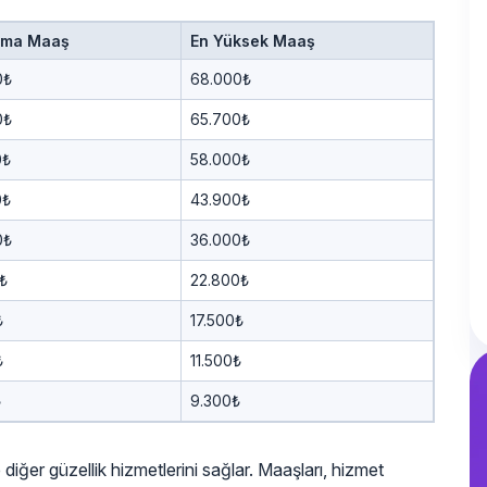
ama Maaş
En Yüksek Maaş
0₺
68.000₺
0₺
65.700₺
0₺
58.000₺
0₺
43.900₺
0₺
36.000₺
₺
22.800₺
₺
17.500₺
₺
11.500₺
₺
9.300₺
 diğer güzellik hizmetlerini sağlar. Maaşları, hizmet