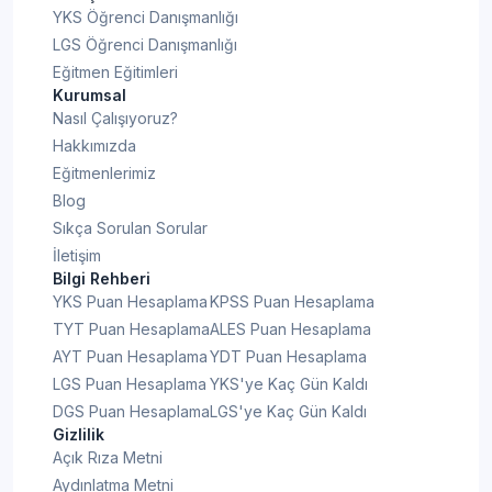
YKS Öğrenci Danışmanlığı
LGS Öğrenci Danışmanlığı
Eğitmen Eğitimleri
Kurumsal
Nasıl Çalışıyoruz?
Hakkımızda
Eğitmenlerimiz
Blog
Sıkça Sorulan Sorular
İletişim
Bilgi Rehberi
YKS Puan Hesaplama
KPSS Puan Hesaplama
TYT Puan Hesaplama
ALES Puan Hesaplama
AYT Puan Hesaplama
YDT Puan Hesaplama
LGS Puan Hesaplama
YKS'ye Kaç Gün Kaldı
DGS Puan Hesaplama
LGS'ye Kaç Gün Kaldı
Gizlilik
Açık Rıza Metni
Aydınlatma Metni