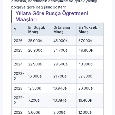
olmasına, öğretmenin deneyimine ve görev yaptığı
bölgeye göre değişiklik gösterir.
Yıllara Göre Rusça Öğretmeni
Maaşları
En Düşük
Ortalama
En Yüksek
Yıl
Maaş
Maaş
Maaş
2026
35.000₺
45.000₺
57.000₺
2025
26.900₺
34.700₺
49.800₺
2024
22.900₺
29.800₺
43.300₺
2023-
16.000₺
21.700₺
32.300₺
2
2023
12.500₺
16.940₺
26.000₺
2022-
7.200₺
10.384₺
16.400₺
2
2022
5.600₺
8.008₺
12.600₺