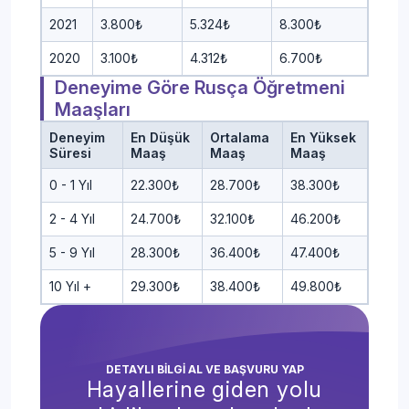
2021
3.800₺
5.324₺
8.300₺
2020
3.100₺
4.312₺
6.700₺
Deneyime Göre Rusça Öğretmeni
Maaşları
Deneyim
En Düşük
Ortalama
En Yüksek
Süresi
Maaş
Maaş
Maaş
0 - 1 Yıl
22.300₺
28.700₺
38.300₺
2 - 4 Yıl
24.700₺
32.100₺
46.200₺
5 - 9 Yıl
28.300₺
36.400₺
47.400₺
10 Yıl +
29.300₺
38.400₺
49.800₺
DETAYLI BİLGİ AL VE BAŞVURU YAP
Hayallerine giden yolu