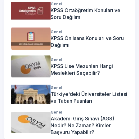
Genel
KPSS Ortaöğretim Konuları ve
Soru Dağılımı
Genel
KPSS Önlisans Konuları ve Soru
Dağılımı
Genel
KPSS Lise Mezunları Hangi
Meslekleri Seçebilir?
Genel
Türkiye'deki Üniversiteler Listesi
ve Taban Puanları
Genel
Akademi Giriş Sınavı (AGS)
Nedir? Ne Zaman? Kimler
Başvuru Yapabilir?