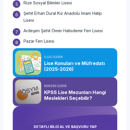
Rize Sosyal Bilimler Lisesi
Şehit Erhan Dural Kız Anadolu İmam Hatip
Lisesi
Ardeşen Şehit Ömer Halisdemir Fen Lisesi
Pazar Fen Lisesi
İLGİLİ İÇERİK
Lise Konuları ve Müfredatı
(2025-2026)
BENZER İÇERİK
KPSS Lise Mezunları Hangi
Meslekleri Seçebilir?
DETAYLI BİLGİ AL VE BAŞVURU YAP