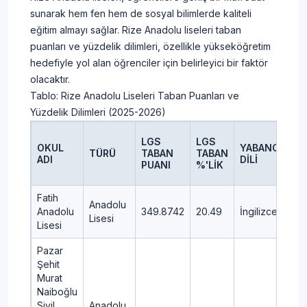
sunarak hem fen hem de sosyal bilimlerde kaliteli
eğitim almayı sağlar. Rize Anadolu liseleri taban
puanları ve yüzdelik dilimleri, özellikle yükseköğretim
hedefiyle yol alan öğrenciler için belirleyici bir faktör
olacaktır.
Tablo: Rize Anadolu Liseleri Taban Puanları ve
Yüzdelik Dilimleri (2025-2026)
LGS
LGS
OKUL
YABANCI
TÜRÜ
TABAN
TABAN
İL
ADI
DİLİ
PUANI
%'LİK
Fatih
Anadolu
Anadolu
349.8742
20.49
İngilizce
ME
Lisesi
Lisesi
Pazar
Şehit
Murat
Naiboğlu
Sivil
Anadolu