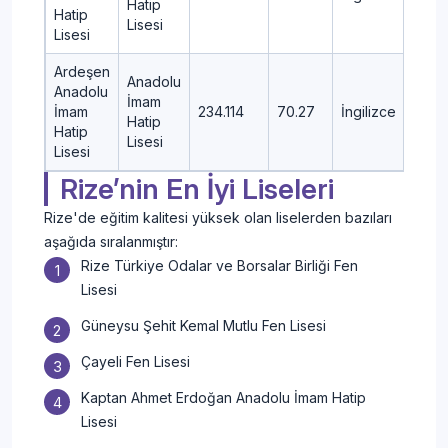
Hatip
Hatip
Lisesi
Lisesi
Ardeşen
Anadolu
Anadolu
İmam
İmam
234.114
70.27
İngilizce
ARD
Hatip
Hatip
Lisesi
Lisesi
Rize’nin En İyi Liseleri
Rize'de eğitim kalitesi yüksek olan liselerden bazıları
aşağıda sıralanmıştır:
Rize Türkiye Odalar ve Borsalar Birliği Fen
Lisesi
Güneysu Şehit Kemal Mutlu Fen Lisesi
Çayeli Fen Lisesi
Kaptan Ahmet Erdoğan Anadolu İmam Hatip
Lisesi