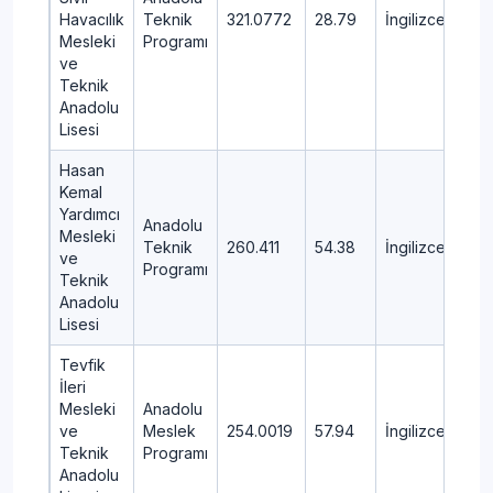
Havacılık
Teknik
321.0772
28.79
İngilizce
PA
Mesleki
Programı
ve
Teknik
Anadolu
Lisesi
Hasan
Kemal
Yardımcı
Anadolu
Mesleki
Teknik
260.411
54.38
İngilizce
ME
ve
Programı
Teknik
Anadolu
Lisesi
Tevfik
İleri
Mesleki
Anadolu
ve
Meslek
254.0019
57.94
İngilizce
ME
Teknik
Programı
Anadolu