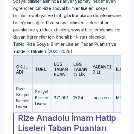
Sosyal bilimler alanında kariyer yapmayı hedefleyen
öğrenciler için Rize sosyal bilimler liseleri, sosyal
bilimler, edebiyat ve tarih gibi konularda derinlemesine
bir eğitim sağlar. Rize sosyal bilimler liseleri taban
puanları ve yüzdelik dilimleri, sosyal bilimler alanına ilgi
duyan öğrenciler için önemli bir kıstas olacaktır.
Tablo: Rize Sosyal Bilimler Liseleri Taban Puanları ve
Yüzdelik Dilimleri (2025-2026)
LGS
LGS
OKUL
YABANCI
TÜRÜ
TABAN
TABAN
İLÇE
ADI
DİLİ
PUANI
%'LİK
Rize
Sosyal
Sosyal
Bilimler
371.991
15.34
İngilizce
MERKEZ
Bilimler
Lisesi
Lisesi
Rize Anadolu İmam Hatip
Liseleri Taban Puanları