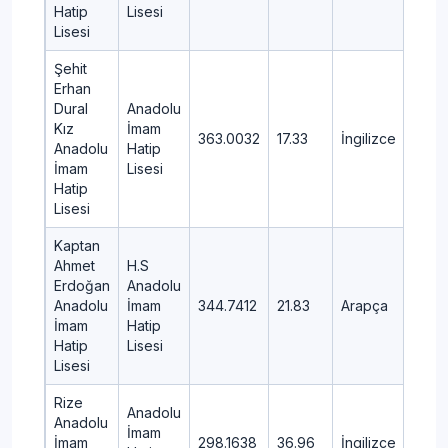
Hatip
Lisesi
Lisesi
Şehit
Erhan
Dural
Anadolu
Kız
İmam
363.0032
17.33
İngilizce
MER
Anadolu
Hatip
İmam
Lisesi
Hatip
Lisesi
Kaptan
Ahmet
H.S
Erdoğan
Anadolu
Anadolu
İmam
344.7412
21.83
Arapça
GÜ
İmam
Hatip
Hatip
Lisesi
Lisesi
Rize
Anadolu
Anadolu
İmam
İmam
298.1638
36.96
İngilizce
MER