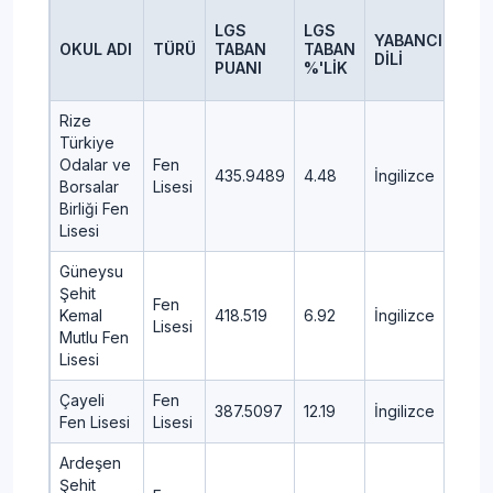
LGS
LGS
YABANCI
OKUL ADI
TÜRÜ
TABAN
TABAN
İLÇ
DİLİ
PUANI
%'LİK
Rize
Türkiye
Odalar ve
Fen
435.9489
4.48
İngilizce
MER
Borsalar
Lisesi
Birliği Fen
Lisesi
Güneysu
Şehit
Fen
Kemal
418.519
6.92
İngilizce
GÜN
Lisesi
Mutlu Fen
Lisesi
Çayeli
Fen
387.5097
12.19
İngilizce
ÇAY
Fen Lisesi
Lisesi
Ardeşen
Şehit