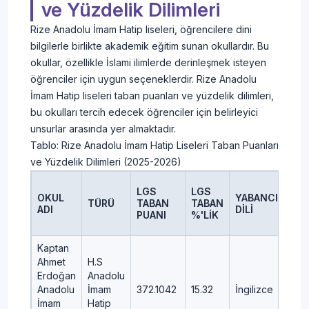
ve Yüzdelik Dilimleri
Rize Anadolu İmam Hatip liseleri, öğrencilere dini
bilgilerle birlikte akademik eğitim sunan okullardır. Bu
okullar, özellikle İslami ilimlerde derinleşmek isteyen
öğrenciler için uygun seçeneklerdir. Rize Anadolu
İmam Hatip liseleri taban puanları ve yüzdelik dilimleri,
bu okulları tercih edecek öğrenciler için belirleyici
unsurlar arasında yer almaktadır.
Tablo: Rize Anadolu İmam Hatip Liseleri Taban Puanları
ve Yüzdelik Dilimleri (2025-2026)
LGS
LGS
OKUL
YABANCI
TÜRÜ
TABAN
TABAN
İLÇ
ADI
DİLİ
PUANI
%'LİK
Kaptan
Ahmet
H.S
Erdoğan
Anadolu
Anadolu
İmam
372.1042
15.32
İngilizce
GÜ
İmam
Hatip