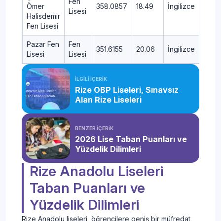
Fen
Ömer
358.0857
18.49
İngilizce
ARD
Lisesi
Halisdemir
Fen Lisesi
Pazar Fen
Fen
351.6155
20.06
İngilizce
PAZ
Lisesi
Lisesi
İLGİLİ İÇERİK
Rize OBP Liseleri, Sınavsız
Alan Rize Liseleri
BENZER İÇERİK
2026 Lise Taban Puanları ve
Yüzdelik Dilimleri
Rize Anadolu Liseleri
Taban Puanları ve
Yüzdelik Dilimleri
Rize Anadolu liseleri, öğrencilere geniş bir müfredat