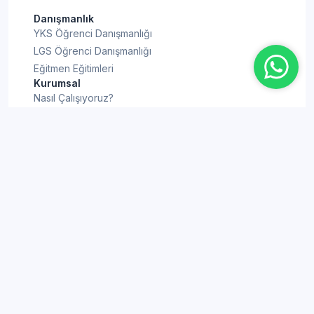
Danışmanlık
YKS Öğrenci Danışmanlığı
LGS Öğrenci Danışmanlığı
Eğitmen Eğitimleri
Kurumsal
Nasıl Çalışıyoruz?
Hakkımızda
Eğitmenlerimiz
Blog
Sıkça Sorulan Sorular
İletişim
Bilgi Rehberi
YKS Puan Hesaplama
KPSS Puan Hesaplama
TYT Puan Hesaplama
ALES Puan Hesaplama
AYT Puan Hesaplama
YDT Puan Hesaplama
LGS Puan Hesaplama
YKS'ye Kaç Gün Kaldı
DGS Puan Hesaplama
LGS'ye Kaç Gün Kaldı
Gizlilik