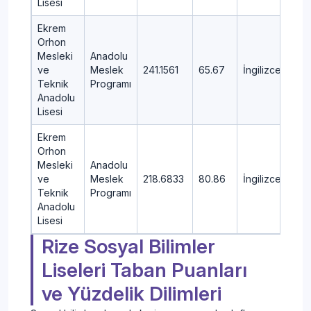
Lisesi
Ekrem
Orhon
Mesleki
Anadolu
ve
Meslek
241.1561
65.67
İngilizce
ME
Teknik
Programı
Anadolu
Lisesi
Ekrem
Orhon
Mesleki
Anadolu
ve
Meslek
218.6833
80.86
İngilizce
ME
Teknik
Programı
Anadolu
Lisesi
Rize Sosyal Bilimler
Liseleri Taban Puanları
ve Yüzdelik Dilimleri