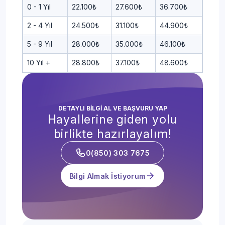
0 - 1 Yıl
22.100₺
27.600₺
36.700₺
2 - 4 Yıl
24.500₺
31.100₺
44.900₺
5 - 9 Yıl
28.000₺
35.000₺
46.100₺
10 Yıl +
28.800₺
37.100₺
48.600₺
DETAYLI BİLGİ AL VE BAŞVURU YAP
Hayallerine giden yolu
birlikte hazırlayalım!
0(850) 303 7675
Bilgi Almak İstiyorum