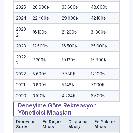
2025
26.600₺
33.600₺
48.600₺
2024
22.400₺
29.000₺
42.100₺
2023-
16.100₺
21.200₺
31.300₺
2
2023
12.500₺
16.500₺
25.000₺
2022-
7.200₺
10.120₺
15.800₺
2
2022
5.600₺
7.788₺
12.100₺
2021
3.800₺
5.148₺
7.900₺
2020
3.100₺
4.224₺
6.500₺
Deneyime Göre Rekreasyon
Yöneticisi Maaşları
Deneyim
En Düşük
Ortalama
En Yüksek
Süresi
Maaş
Maaş
Maaş