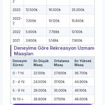
2
2023
12.500₺
16.500₺
25.000₺
2022-
7.200₺
10.120₺
15.800₺
2
2022
5.600₺
7.788₺
12.100₺
2021
3.800₺
5.148₺
7.900₺
Deneyime Göre Rekreasyon Uzmanı
Maaşları
Deneyim
En Düşük
Ortalama
En Yüksek
Süresi
Maaş
Maaş
Maaş
0 - 1 Yıl
22.100₺
27.600₺
36.700₺
2 - 4 Yıl
24.500₺
31.100₺
44.900₺
5 - 9 Yıl
28.000₺
35.000₺
46.100₺
10 Yıl +
28.800₺
37.100₺
48.600₺