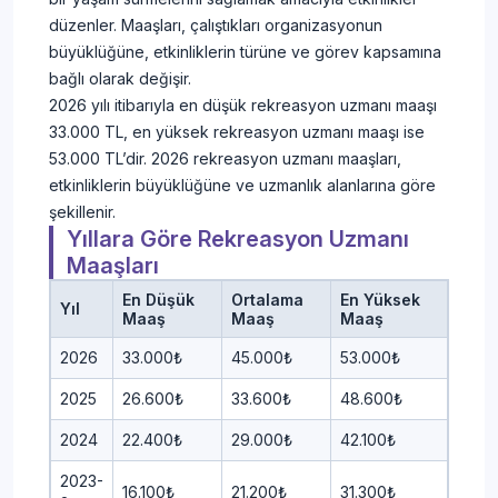
düzenler. Maaşları, çalıştıkları organizasyonun
büyüklüğüne, etkinliklerin türüne ve görev kapsamına
bağlı olarak değişir.
2026 yılı itibarıyla en düşük rekreasyon uzmanı maaşı
33.000 TL, en yüksek rekreasyon uzmanı maaşı ise
53.000 TL’dir. 2026 rekreasyon uzmanı maaşları,
etkinliklerin büyüklüğüne ve uzmanlık alanlarına göre
şekillenir.
Yıllara Göre Rekreasyon Uzmanı
Maaşları
En Düşük
Ortalama
En Yüksek
Yıl
Maaş
Maaş
Maaş
2026
33.000₺
45.000₺
53.000₺
2025
26.600₺
33.600₺
48.600₺
2024
22.400₺
29.000₺
42.100₺
2023-
16.100₺
21.200₺
31.300₺