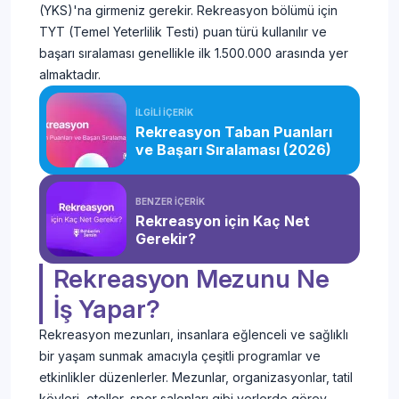
(YKS)'na girmeniz gerekir. Rekreasyon bölümü için
TYT (Temel Yeterlilik Testi) puan türü kullanılır ve
başarı sıralaması genellikle ilk 1.500.000 arasında yer
almaktadır.
İLGİLİ İÇERİK
Rekreasyon Taban Puanları
ve Başarı Sıralaması (2026)
BENZER İÇERİK
Rekreasyon için Kaç Net
Gerekir?
Rekreasyon Mezunu Ne
İş Yapar?
Rekreasyon mezunları, insanlara eğlenceli ve sağlıklı
bir yaşam sunmak amacıyla çeşitli programlar ve
etkinlikler düzenlerler. Mezunlar, organizasyonlar, tatil
köyleri, oteller, spor salonları gibi yerlerde görev