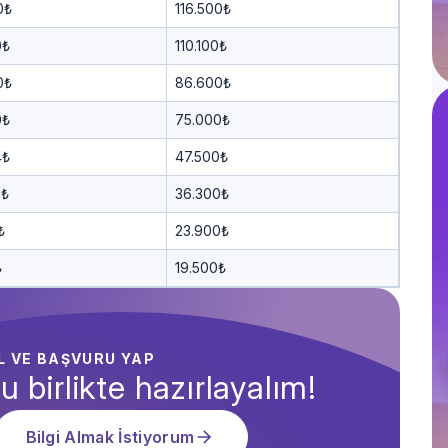
0₺
116.500₺
0₺
110.100₺
0₺
86.600₺
0₺
75.000₺
4₺
47.500₺
2₺
36.300₺
₺
23.900₺
₺
19.500₺
AL VE BAŞVURU YAP
u birlikte hazırlayalım!
Bilgi Almak İstiyorum