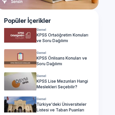
Popüler İçerikler
Genel
KPSS Ortaöğretim Konuları
ve Soru Dağılımı
Genel
KPSS Önlisans Konuları ve
Soru Dağılımı
Genel
KPSS Lise Mezunları Hangi
Meslekleri Seçebilir?
Genel
Türkiye'deki Üniversiteler
Listesi ve Taban Puanları