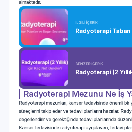
almaktadır.
İLGİLİ İÇERİK
Radyoterapi Taban P
BENZER İÇERİK
Radyoterapi (2 Yıllı
Radyoterapi Mezunu Ne İş 
Radyoterapi mezunları, kanser tedavisinde önemli bir ye
süreçlerini takip eder ve tedavi planlarını hazırlar. Ra
değerlendirir ve gerektiğinde tedavi planlarında düze
Kanser tedavisinde radyoterapi uygulayan, tedavi planl