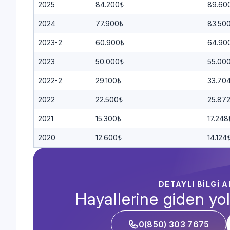
2025
84.200₺
89.60
2024
77.900₺
83.50
2023-2
60.900₺
64.90
2023
50.000₺
55.00
2022-2
29.100₺
33.70
2022
22.500₺
25.87
2021
15.300₺
17.248
2020
12.600₺
14.124
DETAYLI BİLGİ 
Hayallerine giden yol
0(850) 303 7675