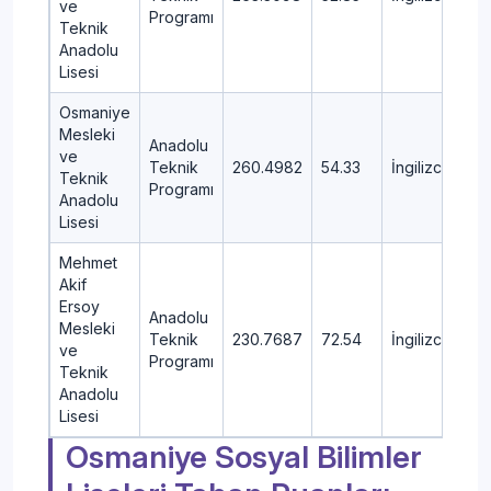
ve
Programı
Teknik
Anadolu
Lisesi
Osmaniye
Mesleki
Anadolu
ve
Teknik
260.4982
54.33
İngilizce
M
Teknik
Programı
Anadolu
Lisesi
Mehmet
Akif
Ersoy
Anadolu
Mesleki
Teknik
230.7687
72.54
İngilizce
M
ve
Programı
Teknik
Anadolu
Lisesi
Osmaniye Sosyal Bilimler