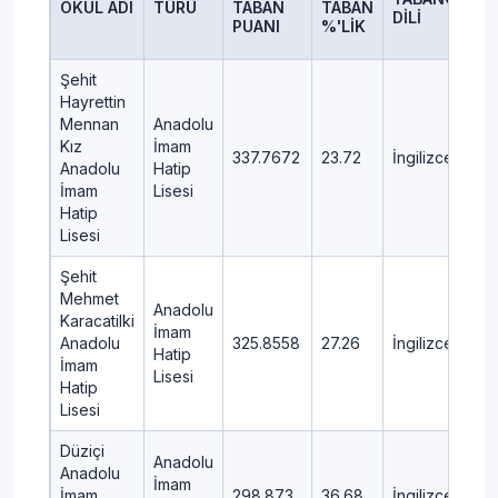
OKUL ADI
TÜRÜ
TABAN
TABAN
İL
DİLİ
PUANI
%'LİK
Şehit
Hayrettin
Mennan
Anadolu
Kız
İmam
337.7672
23.72
İngilizce
M
Anadolu
Hatip
İmam
Lisesi
Hatip
Lisesi
Şehit
Mehmet
Anadolu
Karacatilki
İmam
Anadolu
325.8558
27.26
İngilizce
M
Hatip
İmam
Lisesi
Hatip
Lisesi
Düziçi
Anadolu
Anadolu
İmam
İmam
298.873
36.68
İngilizce
DÜ