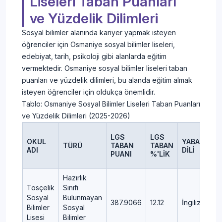
Liseleri Taban Puanları
ve Yüzdelik Dilimleri
Sosyal bilimler alanında kariyer yapmak isteyen
öğrenciler için Osmaniye sosyal bilimler liseleri,
edebiyat, tarih, psikoloji gibi alanlarda eğitim
vermektedir. Osmaniye sosyal bilimler liseleri taban
puanları ve yüzdelik dilimleri, bu alanda eğitim almak
isteyen öğrenciler için oldukça önemlidir.
Tablo: Osmaniye Sosyal Bilimler Liseleri Taban Puanları
ve Yüzdelik Dilimleri (2025-2026)
LGS
LGS
OKUL
YABANCI
TÜRÜ
TABAN
TABAN
ADI
DİLİ
PUANI
%'LİK
Hazırlık
Tosçelik
Sınıfı
Sosyal
Bulunmayan
387.9066
12.12
İngilizce
Bilimler
Sosyal
Lisesi
Bilimler