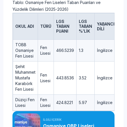
Tablo: Osmaniye Fen Liseleri Taban Puanları ve
Yüzdelik Dilimleri (2025-2026)
LGS
LGS
YABANCI
OKUL ADI
TÜRÜ
TABAN
TABAN
İLÇ
DİLİ
PUANI
%'LİK
TOBB
Fen
Osmaniye
466.5239
1.3
İngilizce
ME
Lisesi
Fen Lisesi
Şehit
Muhammet
Fen
Mustafa
443.8536
3.52
İngilizce
KAD
Lisesi
Karabörk
Fen Lisesi
Düziçi Fen
Fen
424.8221
5.97
İngilizce
DÜZ
Lisesi
Lisesi
İLGİLİ İÇERİK
Osmaniye OBP Liseleri,