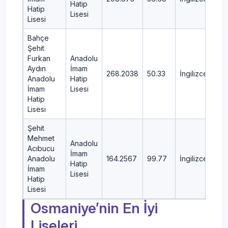
Hatip
Hatip
Lisesi
Lisesi
Bahçe
Şehit
Furkan
Anadolu
Aydın
İmam
268.2038
50.33
İngilizce
B
Anadolu
Hatip
İmam
Lisesi
Hatip
Lisesi
Şehit
Mehmet
Anadolu
Acıbucu
İmam
Anadolu
164.2567
99.77
İngilizce
KA
Hatip
İmam
Lisesi
Hatip
Lisesi
Osmaniye’nin En İyi
Liseleri