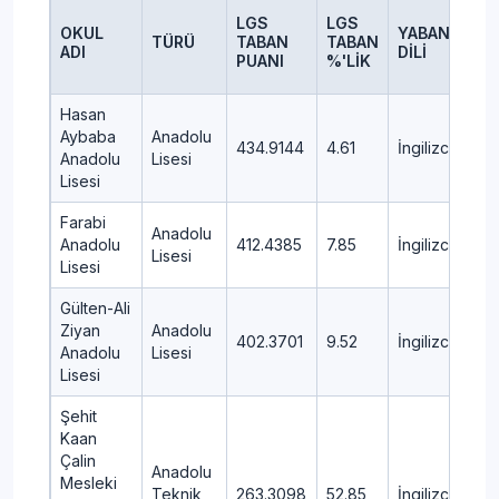
LGS
LGS
OKUL
YABANCI
TÜRÜ
TABAN
TABAN
İ
ADI
DİLİ
PUANI
%'LİK
Hasan
Aybaba
Anadolu
434.9144
4.61
İngilizce
M
Anadolu
Lisesi
Lisesi
Farabi
Anadolu
Anadolu
412.4385
7.85
İngilizce
M
Lisesi
Lisesi
Gülten-Ali
Ziyan
Anadolu
402.3701
9.52
İngilizce
K
Anadolu
Lisesi
Lisesi
Şehit
Kaan
Çalin
Anadolu
Mesleki
Teknik
263.3098
52.85
İngilizce
K