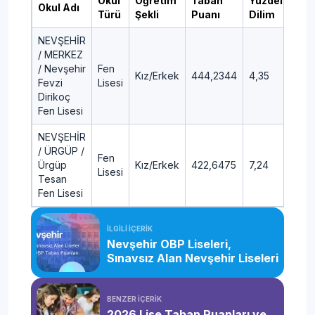
Okul
Öğretim
Taban
Yüzdelik
Okul Adı
Türü
Şekli
Puanı
Dilim
NEVŞEHİR
/ MERKEZ
/ Nevşehir
Fen
Kız/Erkek
444,2344
4,35
Fevzi
Lisesi
Dirikoç
Fen Lisesi
NEVŞEHİR
/ ÜRGÜP /
Fen
Ürgüp
Kız/Erkek
422,6475
7,24
Lisesi
Tesan
Fen Lisesi
İLGİLİ İÇERİK
Nevşehir OBP Liseleri,
Sınavsız Alan Nevşehir Liseleri
BENZER İÇERİK
2026 Lise Taban Puanları ve