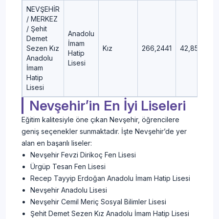
NEVŞEHİR
/ MERKEZ
/ Şehit
Anadolu
Demet
İmam
Sezen Kız
Kız
266,2441
42,85
Hatip
Anadolu
Lisesi
İmam
Hatip
Lisesi
Nevşehir’in En İyi Liseleri
Eğitim kalitesiyle öne çıkan Nevşehir, öğrencilere
geniş seçenekler sunmaktadır. İşte Nevşehir’de yer
alan en başarılı liseler:
Nevşehir Fevzi Dirikoç Fen Lisesi
Ürgüp Tesan Fen Lisesi
Recep Tayyip Erdoğan Anadolu İmam Hatip Lisesi
Nevşehir Anadolu Lisesi
Nevşehir Cemil Meriç Sosyal Bilimler Lisesi
Şehit Demet Sezen Kız Anadolu İmam Hatip Lisesi