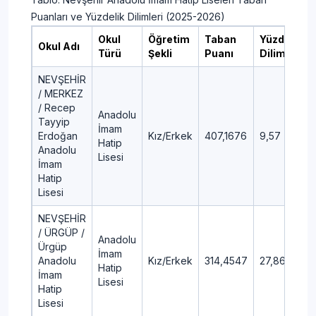
Puanları ve Yüzdelik Dilimleri (2025-2026)
Okul
Öğretim
Taban
Yüzdelik
Okul Adı
Türü
Şekli
Puanı
Dilim
NEVŞEHİR
/ MERKEZ
/ Recep
Anadolu
Tayyip
İmam
Erdoğan
Kız/Erkek
407,1676
9,57
Hatip
Anadolu
Lisesi
İmam
Hatip
Lisesi
NEVŞEHİR
/ ÜRGÜP /
Anadolu
Ürgüp
İmam
Anadolu
Kız/Erkek
314,4547
27,86
Hatip
İmam
Lisesi
Hatip
Lisesi