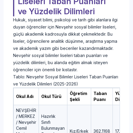
Liseleri Taban Puanları
ve Yüzdelik Dilimleri
Hukuk, siyaset bilimi, psikoloji ve tarih gibi alanlara ilgi
duyan öğrenciler için Nevşehir sosyal bilimler liseleri,
güçlü akademik kadrosuyla dikkat çekmektedir. Bu
liseler, öğrencilere analitik düşünme, araştırma yapma
ve akademik yazım gibi beceriler kazandırmaktadır.
Nevşehir sosyal bilimler liseleri taban puanları ve
yüzdelik dilimleri, bu alanda eğitim almak isteyen
öğrenciler için önemli bir kıstastır.
Tablo: Nevşehir Sosyal Bilimler Liseleri Taban Puanları
ve Yüzdelik Dilimleri (2025-2026)
Öğretim
Taban
Yüzdelik
Okul Adı
Okul Türü
Şekli
Puanı
Dilim
NEVŞEHİR
/ MERKEZ
Hazırlık
/ Nevşehir
Sınıfı
Cemil
Bulunmayan
Kız/Erkek
362,1168
17,5