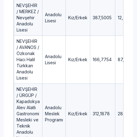
NEVŞEHİR
/ MERKEZ /
Anadolu
Nevşehir
Kız/Erkek
387,5005
12,84
Lisesi
Anadolu
Lisesi
NEVŞEHİR
/ AVANOS /
Özkonak
Anadolu
Hacı Halil
Kız/Erkek
166,7754
87,94
Lisesi
Türkkan
Anadolu
Lisesi
NEVŞEHİR
/ ÜRGÜP /
Kapadokya
Alev Alatlı
Anadolu
Gastronomi
Meslek
Kız/Erkek
312,1878
28,41
Mesleki ve
Programı
Teknik
Anadolu