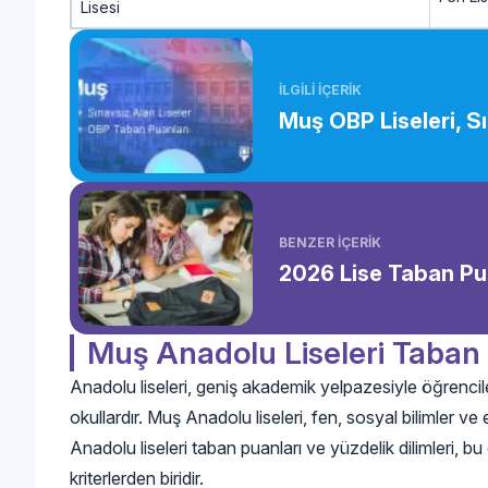
Lisesi
İLGİLİ İÇERİK
Muş OBP Liseleri, Sı
BENZER İÇERİK
2026 Lise Taban Pua
Muş Anadolu Liseleri Taban P
Anadolu liseleri, geniş akademik yelpazesiyle öğrenc
okullardır. Muş Anadolu liseleri, fen, sosyal bilimler v
Anadolu liseleri taban puanları ve yüzdelik dilimleri, b
kriterlerden biridir.