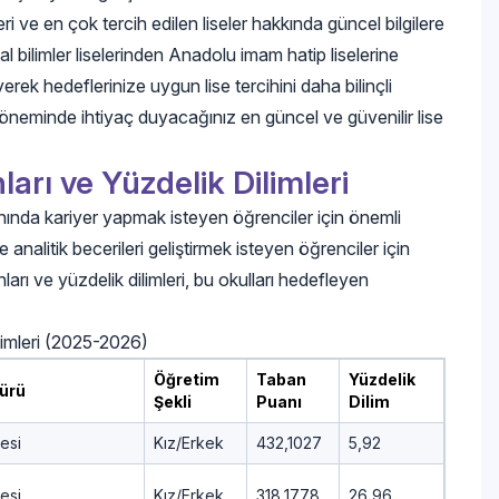
ri ve en çok tercih edilen liseler hakkında güncel bilgilere
yal bilimler liselerinden Anadolu imam hatip liselerine
rek hedeflerinize uygun lise tercihini daha bilinçli
 döneminde ihtiyaç duyacağınız en güncel ve güvenilir lise
arı ve Yüzdelik Dilimleri
 alanında kariyer yapmak isteyen öğrenciler için önemli
 analitik becerileri geliştirmek isteyen öğrenciler için
ları ve yüzdelik dilimleri, bu okulları hedefleyen
limleri (2025-2026)
Öğretim
Taban
Yüzdelik
Türü
Şekli
Puanı
Dilim
esi
Kız/Erkek
432,1027
5,92
esi
Kız/Erkek
318,1778
26,96