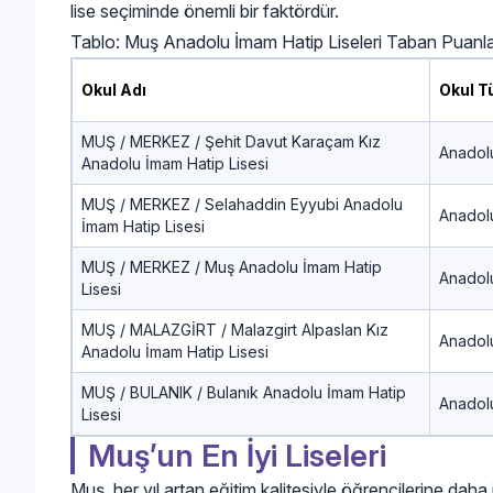
lise seçiminde önemli bir faktördür.
Tablo: Muş Anadolu İmam Hatip Liseleri Taban Puanlar
Okul Adı
Okul T
MUŞ / MERKEZ / Şehit Davut Karaçam Kız
Anadolu
Anadolu İmam Hatip Lisesi
MUŞ / MERKEZ / Selahaddin Eyyubi Anadolu
Anadolu
İmam Hatip Lisesi
MUŞ / MERKEZ / Muş Anadolu İmam Hatip
Anadolu
Lisesi
MUŞ / MALAZGİRT / Malazgirt Alpaslan Kız
Anadolu
Anadolu İmam Hatip Lisesi
MUŞ / BULANIK / Bulanık Anadolu İmam Hatip
Anadolu
Lisesi
Muş’un En İyi Liseleri
Muş, her yıl artan eğitim kalitesiyle öğrencilerine daha 