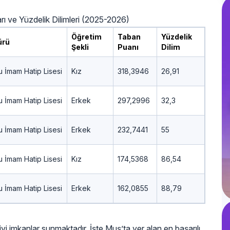
ı ve Yüzdelik Dilimleri (2025-2026)
Öğretim
Taban
Yüzdelik
ürü
Şekli
Puanı
Dilim
 İmam Hatip Lisesi
Kız
318,3946
26,91
 İmam Hatip Lisesi
Erkek
297,2996
32,3
 İmam Hatip Lisesi
Erkek
232,7441
55
 İmam Hatip Lisesi
Kız
174,5368
86,54
 İmam Hatip Lisesi
Erkek
162,0855
88,79
iyi imkanlar sunmaktadır. İşte Muş’ta yer alan en başarılı