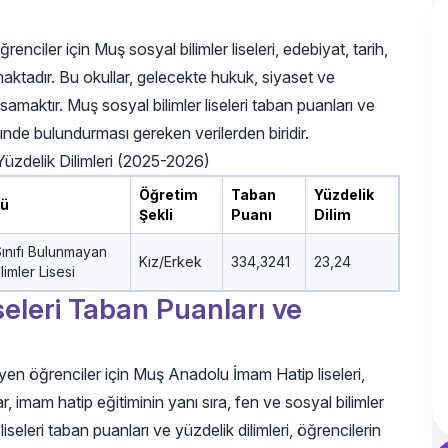
nciler için Muş sosyal bilimler liseleri, edebiyat, tarih,
nmaktadır. Bu okullar, gelecekte hukuk, siyaset ve
amaktır. Muş sosyal bilimler liseleri taban puanları ve
ünde bulundurması gereken verilerden biridir.
Yüzdelik Dilimleri (2025-2026)
Öğretim
Taban
Yüzdelik
rü
Şekli
Puanı
Dilim
Sınıfı Bulunmayan
Kız/Erkek
334,3241
23,24
limler Lisesi
eleri Taban Puanları ve
yen öğrenciler için Muş Anadolu İmam Hatip liseleri,
, imam hatip eğitiminin yanı sıra, fen ve sosyal bilimler
eleri taban puanları ve yüzdelik dilimleri, öğrencilerin