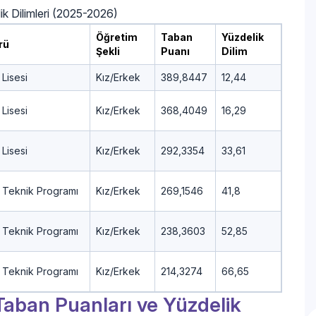
ik Dilimleri (2025-2026)
Öğretim
Taban
Yüzdelik
rü
Şekli
Puanı
Dilim
Lisesi
Kız/Erkek
389,8447
12,44
Lisesi
Kız/Erkek
368,4049
16,29
Lisesi
Kız/Erkek
292,3354
33,61
 Teknik Programı
Kız/Erkek
269,1546
41,8
 Teknik Programı
Kız/Erkek
238,3603
52,85
 Teknik Programı
Kız/Erkek
214,3274
66,65
 Taban Puanları ve Yüzdelik