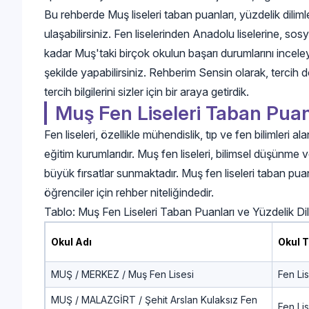
Bu rehberde Muş liseleri taban puanları, yüzdelik dilimle
ulaşabilirsiniz. Fen liselerinden Anadolu liselerine, sos
kadar Muş'taki birçok okulun başarı durumlarını inceleye
şekilde yapabilirsiniz. Rehberim Sensin olarak, tercih
tercih bilgilerini sizler için bir araya getirdik.
Muş Fen Liseleri Taban Puanl
Fen liseleri, özellikle mühendislik, tıp ve fen bilimleri
eğitim kurumlarıdır. Muş fen liseleri, bilimsel düşünme ve
büyük fırsatlar sunmaktadır. Muş fen liseleri taban puan
öğrenciler için rehber niteliğindedir.
Tablo: Muş Fen Liseleri Taban Puanları ve Yüzdelik Di
Okul Adı
Okul 
MUŞ / MERKEZ / Muş Fen Lisesi
Fen Lis
MUŞ / MALAZGİRT / Şehit Arslan Kulaksız Fen
Fen Lis